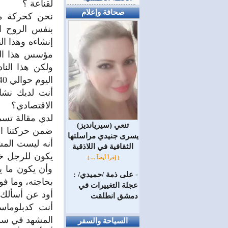
لقناعة ؟
صحافة وإعلام
نحن كحركة مو
بنفس الروح ا
إنشاءه وهذا ال
ولكن هذا الن
اليوم حوالي 40% من الناس يؤمنون بالله.
أنت لديك نشا
الاقتصادي؟
لدي مقالة تسمى
(سيريانديز) تنعي
ضمن حركتنا ال
يسرى جنيدي مراسلتها
أنه ليست المش
الثقافية في اللاذقية
يكون للرجل خص
[ إقرأ أيضاً ... ]
وأن يكون ما ي
على ذمة /حميدي/ :
=
بحاجته، وما فو
عجلة التغييرات في
دمشق انطلقت
أنت كدبلوماس
المشهد في سور
السياحة والسفر