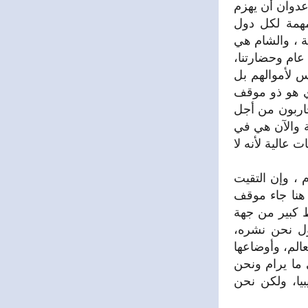
عدوان أن يهزم
مهمة لكل دول
ة ، والشام هي
اصمة منذ 6 ألاف عام ، وهناك فرق بين الحضارة الأمريكية التي تعود ل300 عام وحضارتنا،
س لأموالهم بل
ي هو ذو موقف
اربون من أجل
ة والآن هي في
الية لأنه لا
، وإن التقيت
هنا جاء موقف
ط كبير من جهة
ل نحن نشره،
الم، وأوضاعها
 ما يرام ونحن
يا، ولكن نحن