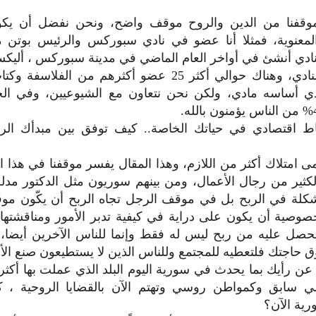
قفنا من الدين والروح موقف واضح، ونحن نفضل أن يكو
لمعنوية، فمثلا أنا عضو في نادي سبوركس والرئيس بوتن
نادي أنشئ في أواخر العام الماضي في مدينة سبوركس ، أليكسا
مؤسس هذا النادي، وهناك حوالي أكثر 25 عضو أكثرهم من ال
ادي أساسه مادي، ولكن نحن نتعاون مع الشيوعيين، وفي ا
ط اقتصادي في حياتك الخاصة.. كيف توفق بين مبدأك ال
 امتلاك أكثر من اللازم، وهذا المقال يفسر موقفنا في هذا ال
كثير من رجال الأعمال، ومن بينهم سوريون مثل الدكتور مد
كلة في الربح بل في موقف الرجل تجاه الربح أن يكّون مو
وصية أن يكون على دراية في كيفية تدبر الأمور ومناقشتها
حصل عليه من ربح ليس له فقط وإنما للناس الآخرين أيضا، 
ق حاجتك فلتعطيه للمجتمع وللناس الذين لا يستطيعون صنع الأر
ي سابق وكمواطن روسي وتهتم الآن بالقضايا الروحية ، 
ية الآن؟