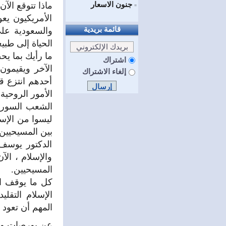
جنون الاسعار
ماذا تتوقع الآ
=
الأمريكيون يع
قائمة بريدية
والسعودية على
الحياة إلى طبي
ما رأيك بما ي
اشتراك
الآخر ويقيمون
إلغاء الاشتراك
أحدهم انتزع ق
الأمور الروحية
الشعب السوري
ليسوا من الإس
بين المسيحيين 
الدكتور يوسف 
والإسلام ، الآ
المسيحيين.
كل ما يوقف ال
الإسلام التقل
المهم أن تعود 
عن بورصات و