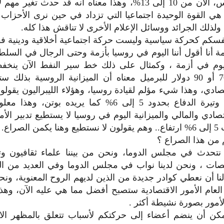
يرتادون الكنائس، الآن من 10 إلى 13%، وهذا معناه أنه قد حدث تغ
هي القوة الوحيدة اجتماعيا التي تزداد في حين نرى الأحزاب و
ولذلك الجرائد ووسائل الإعلام الأخرى لا تناقش هذا كله.
سكم كحركة سياسية وليست حركة اجتماعية أخلاقية ودينية ف
 أنا أقول أننا اليوم في روسيا بأزمة وحتى الرجال في السلط
ليوم في أزمة ، وكمثال على ذلك خط سير النفط الآن ينخف
ينخفض إلى 70 أو 90 دولار للبرميل معناه أن الميزانية الروسية ب
صادي، وهذا شيء مؤلم لقيادة روسيا، وهؤلاء الليبراليون يقولو
نستطيع تأمين وتيرة الدفاع بحدود 5 إلى 6% كما يريده بو
قتصادي والمالي والميزانية اليوم في روسيا لا يستطيع تدبير الأ
الصراع.
 من هذا الصراع ؟
نتحدث في مجلس الدوما، ونحن من بيننا علماء ثقافيون وت
ات ، ونحن لدينا نواب في مجلس الدوما وفي العديد من ال
 لنا أن نعطي كوادر جديدة من الذين لديهم الروح المعنوية، ون
لعام الأمور الاقتصادية ستصبح أفضل مما هي عليه الآن، وهذا
أمور بصورة نشيطة أكثر .
كن أن ينضم أعضاء إلى حركتكم لأسباب تتعلق بالمظهر ال