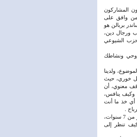
ن المشاركون
 من وافق على
ندر بربالن هو
فلاسفة وكتاب ورجال دين،
لحزب الشيوعي
روحي ونشاطك
موضوع، ولدينا
لل خوري، حيث
قف معنوي، أن
 وكيف ينافس،
أي خذ ما أنت
باح .
أود عن أسألك عن رأيك بما يحدث في سورية اليوم البلد الذي عملت بها أكثر من 7 سنوات،
كيف تنظر إلى