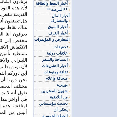
أخبار النفط والطاقة
لأن هذه القوة 
**المرصد**
القديمة تنقص، 
أخبار المال
هل تصنفون أنف
والمصارف
أخبار السوق
هناك نقاط مهمة
أخبار الغرف
يعرفون أننا ا
المعارض و المؤتمرات
الانكماش الاقت
تحقيقات
علاقات دولية
السياحة والسفر
الليبرالي والا
أخبار التشريعات
لأن بوتن يطلب 5 إلى 6% ارتفاع.. وهم يقولون لا نستطيع وهنا يكمن 
ثقافة ومنوعات
أين دوركم أنتم
صحافة وإعلام
نحن دورنا أن 
بورتريه
مختلف التخصص
شؤون المغتربين
نقول أنه لا بد
من اللاذقية
في أواخر هذا ا
تحديث مؤسساتي
لمناقشة هذه ال
يحكى أن
أليس من المم
الخطة الخمسية