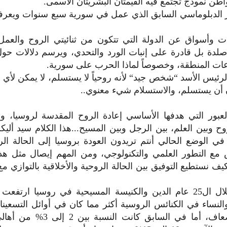
واطن نموذج تجتمع فيه القيمتان البشريتان الأسمى.
ر الدبلوماسي السابق الذي عمل في سورية سبع سنوات ويعرفه
 وأسواق عن الدولة التي تتكون من ثنائيتي الروح والعمل،
دة بل قادرة على إنبات الورد والتحدي، ويرسم دلالات حو
ت المنطقة، وخصوصاً لماذا الحرب على سورية.
لرئيس الأسد “شخص جيد“ لأنه روحياً لا يستسلم، لا يمكن لأي 
أن يستسلم، والاستسلام شيء معنوي..
بور التي هدفها الأساسي إعادة الروح المقدسة لروسيا، ون
ح وبين العلم، بين الرجل وبين المسيح...هذا الكلام سيد أليك
في الوضع الحالي أنتم تريدون العودة بروسيا إلى الحالة ال
ض مع التطور العلمي والتكنولوجي، ومن المهم إيصال مثل هذ
يف نستطيع التوفيق بين الحالة الروحية والأخلاقية بالتوازي مع 
الحقيقة أنه خلال ال25 عام الدين والكنيسة المسيحية في روسيا ا
إلى عشرة أضعاف، أما في السابق كان