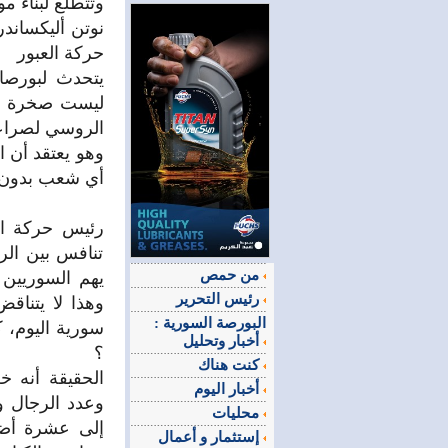
وتتطلع لبناء م
نوتن أليكساند
حركة العبور
يتحدث لبورصات
ليست صخرة صل
الروسي لصراعا
وهو يعتقد أن ا
أي شعب بدون 
رئيس حركة الع
تنافس بين الرو
من حمص
يهم السوريين 
رئيس التحرير
وهذا لا يتناق
البورصة السورية :
سورية اليوم، ك
أخبار وتحليل
؟
كنت هناك
أخبار اليوم
محليات
إستثمار و أعمال