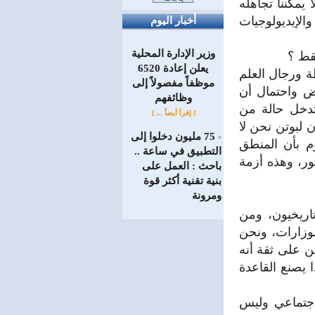
ير مهم لا يمكننا تجاهله
الإيديولوجيات
أخبار اليوم
وزير الإدارة المحلية
قط ؟
يعلن إعادة 6520
ة ورجال العلم
موظفاً مفصولاً إلى
ض واحتمال أن
‏وظائفهم
ذلك ستدخل حالة من
[ إقرأ أيضاً ... ]
ن لبوتن نحن لا
75 مليون دخلوا إلى
=
تن، وهذا معلوم بأن المنطق
التطبيق في ساعة ..
مور، وهذه أزمة
باحث : العمل على
بنية تقنية أكثر قوة
ومرونة
اريخيون، ومن
وزارات، ونحن
حن على ثقة أنه
 يصنع القاعدة
اجتماعي وليس