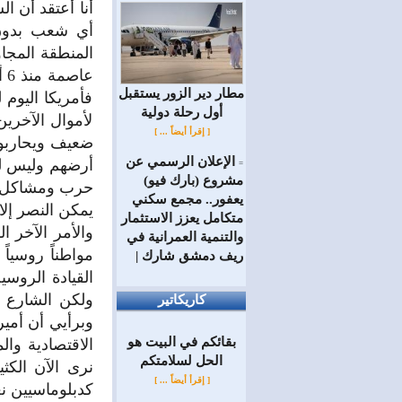
أنا أعتقد أن ا
أي شعب بدون 
المنطقة المجا
مطار دير الزور يستقبل
فأمريكا اليوم 
أول رحلة دولية
لأموال الآخري
[ إقرأ أيضاً ... ]
ضعيف ويحاربون
الإعلان الرسمي عن
أرضهم وليس لد
=
مشروع (بارك فيو)
حرب ومشاكل ، 
يعفور.. مجمع سكني
يمكن النصر إلا
متكامل يعزز الاستثمار
والأمر الآخر
والتنمية العمرانية في
مواطناً روسيا
ريف دمشق شارك |
القيادة الروس
ولكن الشارع 
كاريكاتير
وبرأيي أن أمير
بقائكم في البيت هو
الاقتصادية وال
الحل لسلامتكم
نرى الآن الكث
[ إقرأ أيضاً ... ]
كدبلوماسيين ن