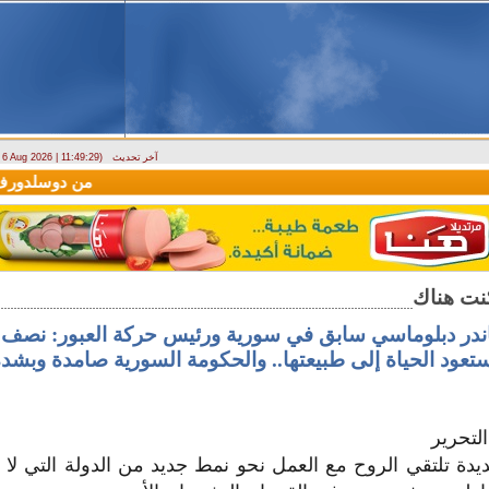
آخر تحديث
- 6 Aug 2026 | 11:49:29)
(سيريانديز) تنعي يسرى جنيدي مراسلتها الثقافية في اللاذقية
وصول أول رحلة لشركة LEAV Aviation من
اندر دبلوماسي سابق في سورية ورئيس حركة العبور: نصف 
تعود الحياة إلى طبيعتها.. والحكومة السورية صامدة وبشد
لتحرير
دة تلتقي الروح مع العمل نحو نمط جديد من الدولة التي لا تن