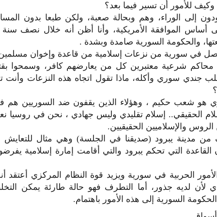
ن وكيف للأمور أن تسير فيما بعد؟
ودون إلى الوراء، وهم وبحالة صعبة، ولكن طبعا بدون المسا
 أساس الموافقة الأمريكية، وأنا أظن أنه خلال نصف سنة 
عتها، والحكومة السورية صامدة وبشدة .
حصل في سورية من نزعات إسلامية من قاعدة وإخوان مسلمين 
 محاكم شرعية معتبرين كل من يعارضهم كافر، وسمحوا بقتل
لب جندي سوري وأكله، ماذا تقول اتجاه هذه النزعات وأنت 
؟
 هو شعب حكيم ، وهؤلاء الذين يقفون ضد السوريين هم 
لام الحقيقي.. إسلام تقليدي وليس جهادي ، نحن في روسيا ن
الروس والإسلاميين الحقيقيين.
من مدينة يبرود (صديقنا في الجلسة) وهي مثال للتعايش ب
ن القاعدة التي تحكم يبرود والتي أقامت إمارة إسلامية يفرض
أمور الحربية في سورية ويزيد قوة النظام المركزي أعتقد أن
يدي لأن لديه جذور، أما التطرف فهو حالة طارئة يمكن التخ
الحكومة السورية إلى هذه الأمور باهتمام.
أسواق