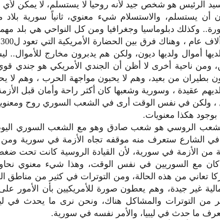
لسيد الرئيس هو شخص جيد لأنه روحياً لا يستسلم، لا يمكن لأي 
أن يستسلم، والاستسلام شيء معنوي، ثانياً سورية بلاد 
ورة.. وكذلك دبلوماسيا وجغرافيا ومن كل النواحي هي بلد مهم
ع
لديها أموال ولديها ديون، ولكن هم يدبرون مخارج للأموال.. لي
ن، ومن ناحية أخرى لا أظن أن الجندي الأمريكي هو جندي قو
 بطيران من بعيد، وهم لا يحبون مواجهة الحرب ، وهم لا يح
يهم عقيدة ، وسورية وشعبها كان أكثر راحة وأمان قبل الأزم
ولكن في نفس الوقت أرى في الشعب السوري روح ومعنويات ع
 بوجود هكذا معنويات.
 الشعب الروسي هو شعب صادق وهو مع الشعب السوري اليوم 
ً في الشارع ستعرف منه موقفه تجاه الأزمة في سورية ومن 
ية من الأزمة في سورية، لأن القيادة الروسية كانت تحت ضغ
كان مع السوريين في نفس الوقت، وهذا شيء معنوي نحاو
كا تعاني من هذه الحالة، ومن التوترات في كثير من مناطق الع
مالية غير جيدة، وهم يعطون صورة للأمريكيين بأن الأمور على
ير من التوترات والمشاكل هناك، ونحن نرى ما يحدث في ليب
عرف ما حدث في ليبيا، والأمر نفسه في سورية.