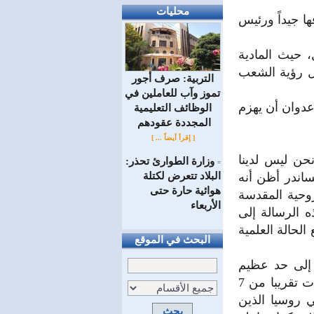
محليات
ا جيداً ورئيس
 حيث المادية
ل رؤية الشعب
التربية: صرف أجور
تموز وآب للعاملين في
عدوان أن يهزم
الوظائف ‏التعليمية
المجددة عقودهم ‏
[ إقرأ أيضاً ... ]
حن ليس لدينا
وزارة الطوارئ تحذر:
=
البلاد تتعرض لكتلة
ساندر أظن أنه
هوائية حارة حتى
روحية المقدسة
الأربعاء
ه الرسالة إلى
الحالة العلمية
البحث في الموقع
رتفعت إلى حد عظيم
وعدد الرجال والنساء في الكنائس الروسية أكثر مما كان في أوائل التسعينات تقريبا من 7
ت النسبة بين 2 إلى 3% من أهالي روسيا الذين