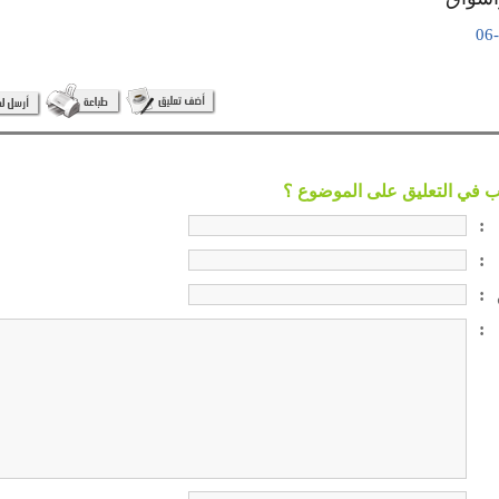
:
:
:
: