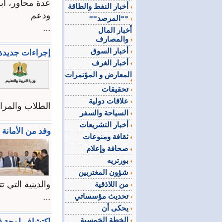
عدة محاور، أ
أخبار النفط والطاقة
ودعم
**المرصد**
...
أخبار المال
والمصارف
أخبار السوق
إجراءات جديدة 
أخبار الغرف
المعارض و المؤتمرات
تحقيقات
علاقات دولية
الطلاب والمراق
السياحة والسفر
أخبار التشريعات
وفد من الأمانة 
ثقافة ومنوعات
صحافة وإعلام
بورتريه
شؤون المغتربين
والدينية التي 
من اللاذقية
...
تحديث مؤسساتي
يحكى أن
الخطة الخمسية
اكتشاف لوحة ف