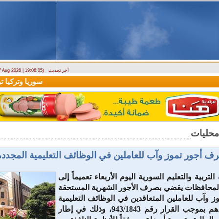
آخر تحديث
 7 Aug 2026 | 19:06:05)
ارتباك في الأسواق.. والمركزي يصدر تعميما جديدا بخصوص استبدال العملة
سوريا وتركيا توقعان
رف أجور تموز وآب للعاملين في الوظائف ‏التعليمية المجددة
تربية والتعليم السورية اليوم الأربعاء ‏تعميماً إلى
المحافظات يقضي بصرف ‏الأجور الشهرية المستحقة
وآب ‏للعاملين المتعاقدين في الوظائف التعليمية
المجددة ‏عقودهم بموجب القرار رقم 943/1843، وذلك في إطار