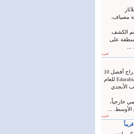
آثار
نة مصياف،
تم الكشف
زل في المنطقة على
المزيد
اكد مدير التصنيف في جامعة دمشق مروان الراعي أنه تم إدراج أفضل 10
جامعات سورية “حكومية وخاصة” في تصنيف قاعدة بيانات Edarabia للعام
يب الأبجدي
 خارجياً،
لأوسط. ...
المزيد
يباً