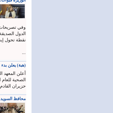
الوزيرة قبوات:
وفي تصريحات نق
الدول الصديقة
نقطة تحول إيج
...
(هبة) يعلن بدء ا
أعلن المعهد ال
حزيران القادم،
محافظ السويداء