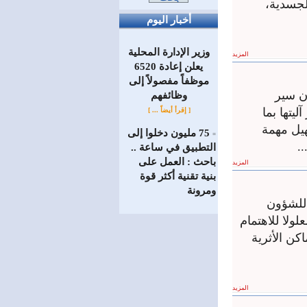
لجسدية،
أخبار اليوم
وزير الإدارة المحلية
المزيد
يعلن إعادة 6520
موظفاً مفصولاً إلى
ان سير
‏وظائفهم
يتها بما
[ إقرأ أيضاً ... ]
هيل مهمة
75 مليون دخلوا إلى
=
.
التطبيق في ساعة ..
باحث : العمل على
المزيد
بنية تقنية أكثر قوة
ومرونة
 للشؤون
ولا للاهتمام
كن الأثرية
المزيد