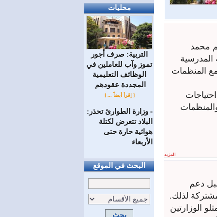
محليات
يم محمد
التربية: صرف أجور
ة المدرسية
تموز وآب للعاملين في
مع المنظمات
الوظائف ‏التعليمية
المجددة عقودهم ‏
احتياجات
[ إقرأ أيضاً ... ]
والمنظمات
وزارة الطوارئ تحذر:
=
البلاد تتعرض لكتلة
هوائية حارة حتى
الأربعاء
المزيد
البحث في الموقع
سبل دعم
شتركة لذلك.
لو الوزارتين