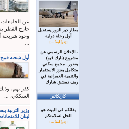
عن الجامعات إ
خارج القطر بس
مطار دير الزور يستقبل
وجود شريحة أ
أول رحلة دولية
...
[ إقرأ أيضاً ... ]
الإعلان الرسمي عن
=
أول شحنة قمح (ت
مشروع (بارك فيو)
يعفور.. مجمع سكني
متكامل يعزز الاستثمار
والتنمية العمرانية في
ريف دمشق شارك |
كفر بهم، وذلك 
السككي، ...
كاريكاتير
بقائكم في البيت هو
وزير التربية يب
الحل لسلامتكم
لبنان للامتحانات
[ إقرأ أيضاً ... ]