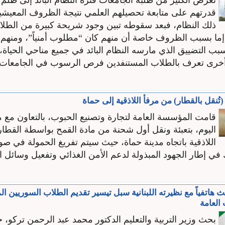
تعرض الكثير من طلبة الجامعات فترة النظام البائد إلى ظلم 
قدرتهم على متابعة تحصيلهم العلمي نتيجة الظروف المعيشي
ذلك النظام، فبعد سقوطه تبين وجود شريحة كبيرة من الطل
ما بسبب الظروف خاصة أن منهم كان “مطلوب أمنياً”، ومنه
بب التضييق الذي مارسه النظام البائد في جميع مناحي الحياة،
خرى تعرف بالطلاب المستنفدين فرص الرسوب في الجامعات.
ُنقل بالقطار) من مرفأ اللاذقية إلى حماة
قامت المؤسسة العامة لتجارة وتصنيع الحبوب، بالتعاون مع م
اليوم، بتعبئة ونقل أول شحنة من مادة القمح بواسطة القطا
اللاذقية باتجاه مدينة حماة، حيث سيتم تفريغ الحمولة في ص
في إطار الجهود المبذولة لدعم الأمن الغذائي وتفعيل وسائل ا
حث هاتفياً مع نظيرته اللبنانية سبل تيسير تقديم الطلاب السوريين ا
 العامة
بحث وزير التربية والتعليم الدكتور محمد عبد الرحمن تركو، 