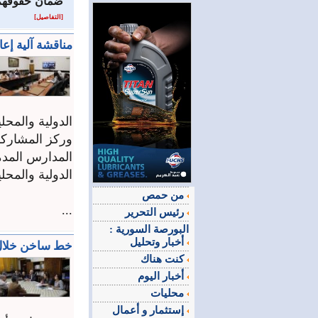
‏ضمان حقوقهم ال
[التفاصيل]
مناقشة آلية إعا
الدولية والمحلي
وركز المشاركو
المدارس المدم
الدولية والمحلي
من حمص
...
رئيس التحرير
البورصة السورية :
أخبار وتحليل
خط ساخن خلال 
كنت هناك
أخبار اليوم
محليات
إستثمار و أعمال