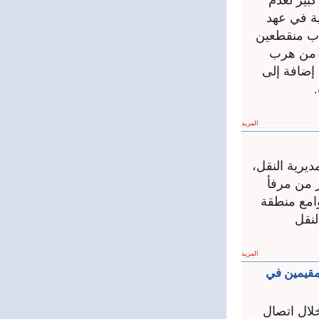
كبير لعدم
ة في عهد
اب منقطعين
م من هرب
 إضافة إلى
المزيد
ديرية النقل،
ر من مرفأ
وامع منطقة
لنقل
المزيد
لمقيمين في
خلال اتصال