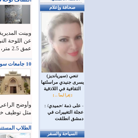
صحافة وإعلام
وبينت المديري
عمق 2.5 متر، مشيرة إلى أن اللوحة مؤلفة من مكعبات حجرية صغيرة ملونة. ...
10 جامعات سورية تدخل تصنيف ” Edarabia ” العالمي لسمعتها الأكاديمية
(سيريانديز) تنعي
يسرى جنيدي مراسلتها
الثقافية في اللاذقية
[ إقرأ أيضاً ... ]
وأوضح الراعي 
على ذمة /حميدي/ :
=
مثل توظيف خر
عجلة التغييرات في
دمشق انطلقت
الطلاب المستنفد
السياحة والسفر