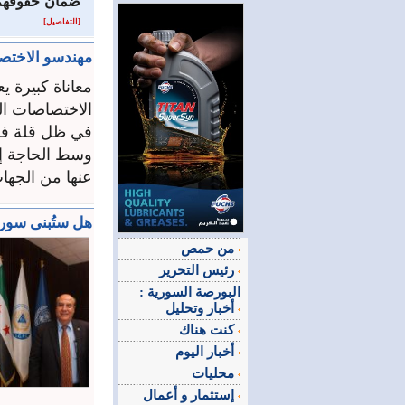
‏ضمان حقوقهم ال
[التفاصيل]
مهندسو الاختص
معاناة كبيرة 
الاختصاصات ال
في ظل قلة فرص
وسط الحاجة إل
عنها من الجهات 
هل ستُبنى سوري
من حمص
رئيس التحرير
البورصة السورية :
أخبار وتحليل
كنت هناك
أخبار اليوم
محليات
إستثمار و أعمال