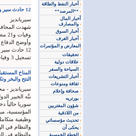
أخبار النفط والطاقة
12 حادث سير و45 حريقا في عموم سوريا أمس الجمعة
**المرصد**
أخبار المال
سيريانديز
والمصارف
أخبار السوق
وفيات و21 مصابا.
أخبار الغرف
وأوضح الدفاع 
المعارض و المؤتمرات
تحقيقات
تسجيل 3 وفيات وإصابة 21 مدنياً ...
علاقات دولية
السياحة والسفر
أخبار التشريعات
النتح والبخر وت
ثقافة ومنوعات
سيريانديز - مح
صحافة وإعلام
نبَّه الخبير ا
بورتريه
سوريا حالياً د
شؤون المغتربين
المؤسسية، مبي
من اللاذقية
وظيفية متكامل
تحديث مؤسساتي
والنظام في اله
يحكى أن
والنظام في ال
الخطة الخمسية