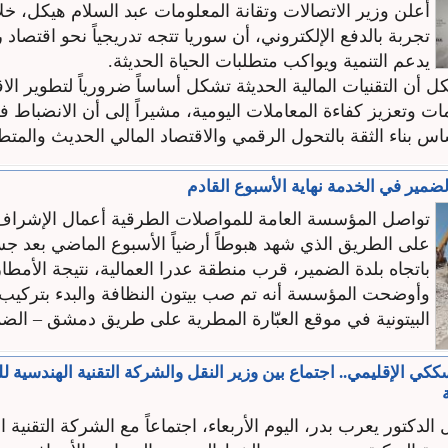
أعلن وزير الاتصالات وتقانة المعلومات عبد السلام هيكل، خل
تجربة بالدفع الإلكتروني، أن سوريا تتجه تدريجياً نحو اقتصا
يدعم التنمية ويواكب متطلبات الحياة الحديثة.
كل أن التقنيات المالية الحديثة تشكل أساساً ضرورياً لتطوير الا
 وتعزيز كفاءة المعاملات اليومية، مشيراً إلى أن الانضباط ف
س بناء الثقة بالتحول الرقمي والاقتصاد المالي الحديث والمتطو
ير في الخدمة نهاية الأسبوع القادم
تواصل المؤسسة العامة للمواصلات الطرقية أعمال الإشراف 
على الطريق الذي شهد هبوطاً أرضياً الأسبوع الماضي بعد جس
باتجاه بلدة الضمير، قرب منطقة عدرا العمالية، نتيجة الأمطار
وأوضحت المؤسسة أنه تم صب بيتون النظافة والبدء بتركيب
البيتونية في موقع العبّارة المطرية على طريق دمشق – الضمي
ككي الإقليمي.. اجتماع بين وزير النقل والشركة التقنية الهندسية
الدكتور يعرب بدر، اليوم الأربعاء، اجتماعاً مع الشركة التقنية ا