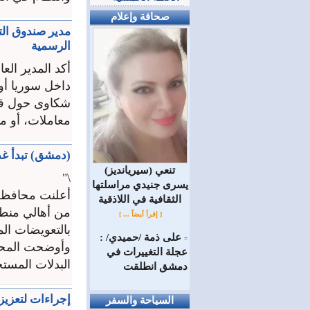
صحافة وإعلام
مدير صندوق الت
الرسمية
أكد المدير ال
داخل سوريا أو 
شكاوى حول قيا
معاملات، أو من
(دمشق) تبدأ غد
(سيريانديز) تنعي
\"
يسرى جنيدي مراسلتها
أعلنت محافظة 
الثقافية في اللاذقية
من أهالي منطقة
[ إقرأ أيضاً ... ]
بالتعويضات الم
على ذمة /حميدي/ :
=
وأوضحت المحا
عجلة التغييرات في
البدلات المست
دمشق انطلقت
إجراءات لتعزيز
السياحة والسفر