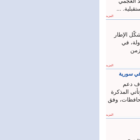
د العجمي
بلية. ...
المزيد
يذية للمرسوم رقم 70 لعام 2026، الذي يشكّل الإطار
ولة، في
زمن
المزيد
ة الدولية؛ بهدف دعم
أتي المذكرة
محافظات، وفق
المزيد