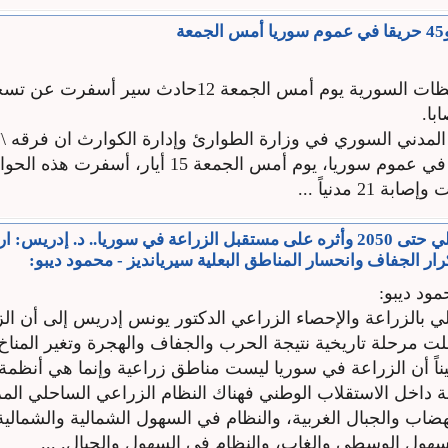
شهدت المحافظات السورية يوم أمس الجمعة 12حادث سير أسف
المدني السوري في وزارة الطوارئ وإدارة الكوارث ان فرقه \"
12 حادث سير في عموم سوريا، يوم أمس الجمعة 15 أيار، أسف
المناخ المستقبلي حتى 2050 وأثره على مستقبل الزراعة في سوريا.. د. إدري
كرار الجفاف وانحسار المناطق البعلية سيريانديز - محمود ديبو:
مود ديبو:
لدولي بالزراعة والإحصاء الزراعي الدكتور يونس إدريس إلى أن ا
خلت مرحلة تاريخية نتيجة الحرب والجفاف والهجرة وتغير المناخ وا
ناً أن الزراعة في سوريا ليست مناطق زراعية وإنما هي أنظمة
ة داخل الاستقلاب الوطني فهناك النظام الزراعي الساحلي المر
ضاب والجبال الغربية، والنظام في السهول الشمالية والشمالية
سهول الوسطى والغاب، والنظام في السهول والجبال. ...