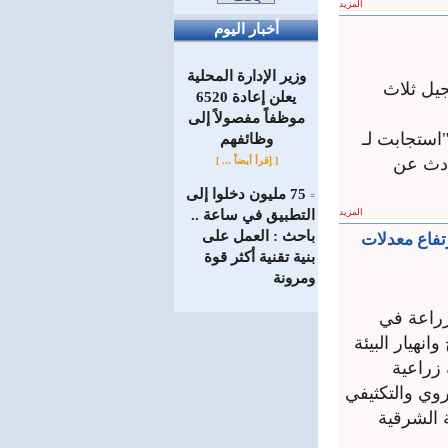
المزيد
أخبار اليوم
وزير الإدارة المحلية
رت عن تسجيل ثلاث
يعلن إعادة 6520
موظفاً مفصولاً إلى
استجابت لـ
‏وظائفهم
رت هذه الحوادث عن
[ إقرأ أيضاً ... ]
75 مليون دخلوا إلى
=
المزيد
التطبيق في ساعة ..
باحث : العمل على
س: ارتفاع معدلات
بنية تقنية أكثر قوة
ومرونة
لزراعة في
نهيار البيئة
 زراعية
وي والتكثيفي
 الشرقية