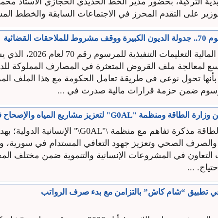
ية التركية، بحضور مدير الخط الحديدي الحجازي الأستاذ محم
وزير على التقدم المحرز في الاجتماعات السابقة والخطط المستق
حقات القضائية
أصدرت وزارة المالية التعليمات التنف
سع لمعالجة ملف القروض المتعثرة في المصارف المملوكة للد
نها تحول نوعي في طريقة تعامل الحكومة مع هذا الملف الم
رسوم ضمن حزمة قرارات مالية صدرت في ...
منظمة "G0AL" لتعزيز مشاريع المياه والإصحاح في سورية
وقّعت وزارة الطاقة مذكرة تفاهم مع منظمة \"G0AL\" الإنساني
والصرف الصحي وتعزيز جهود التعافي المستدام في سورية، وت
 التعاون في المشروعات الإنسانية والتنموية ضمن مختلف ال
تياج. ...
 تطبيق “شام كاش” بالتزامن مع بدء صرف الرواتب