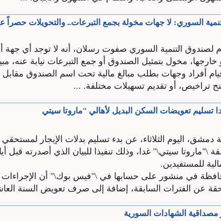
نمية السوري: لا جهات مخولة بجمع التبرعات.. والتحويلات حصراً ع
عام لصندوق التنمية السوري صفوت رسلان، أنه لا توجد أي جهة
خارجها، مخول بتمثيل الصندوق أو جمع التبرعات نيابة عنه، مبينا
م أفراد وجهات بطلب مبالغ مالية تحت اسم الصندوق مقابل و
ح تراخيص، أو تقديم تسهيلات مختلفة. ...
ا تسليم تعويضات السكن البديل لأهالي "ماروتا سيتي
دمشق، اليوم الثلاثاء، عن بدء تسليم بدلات الإيجار لمستحقي 
 \"ماروتا سيتي\" غدا، وذلك تنفيذا للبيان الذي أصدرته قبل أيا
الية للمستفيدين.
فظة في منشور على حسابها في \"فيس بوك\" أن الإجراءات 
حقة عن الفترات السابقة، إضافة إلى صرف تعويض السنة العا
 مصداقية الشهادات السورية