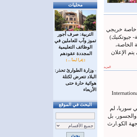
محليات
، خاصة خريجي
التربية: صرف أجور
 جيوتكنيك)
تموز وآب للعاملين في
 الخاصة،
الوظائف ‏التعليمية
تم الإعلان
المجددة عقودهم ‏
[ إقرأ أيضاً ... ]
المزيد
وزارة الطوارئ تحذر:
=
البلاد تتعرض لكتلة
هوائية حارة حتى
الأربعاء
International Commissio
البحث في الموقع
ي سوريا، لم
 والجسور، بل
جهة الكو.ارث