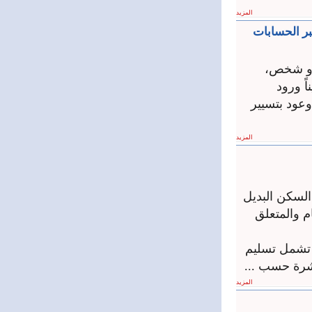
المزيد
بر الحسابات
 أو شخص،
ً ورود
عود بتسيير
المزيد
السكن البديل
م والمتعلق
تشمل تسليم
شرة حسب ...
المزيد