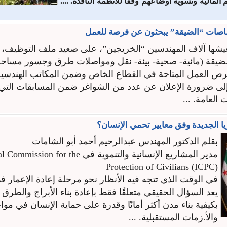
مالية وتسوية أوضاعهم وفقاً للأنظمة ‏النافذة‎.‎ ....
اصات “الضيقة” يبحثون عن فرصة للعمل
يعيشها آلاف المهندسين “الخريجين”، على صعيد ملف التوظيف
ضيقة (مائية- صحية- بيئة- نقل ومواصلات طرق وجسور مساحة-
 العمل المتاحة في القطاع الخاص وضمن المكاتب الهندسية
ى ضرورة الإعلان عن عدد من الشواغر ضمن المسابقات التي ي
العامة. ...
ا الجديدة وفق معايير تحمي الإنسان؟
بقلم الدكتور المهندس عبدالرحيم أحمد أبو الشامات
مدير المشاريع الإنسانية والتنموية في n for the
Protection of Civilians (ICPC)
في الوقت الذي تتجه فيه الأنظار نحو مرحلة إعادة الإعمار ف
يعد السؤال الحقيقي متعلقًا فقط بإعادة بناء الأبراج والطرق
بكيفية بناء مدن أكثر أمانًا وقدرة على حماية الإنسان في موا
والأ.زمات المستقبلية. ...