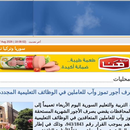
آخر تحديث
 7 Aug 2026 | 18:08:02)
ارتباك في الأسواق.. والمركزي يصدر تعميما جديدا بخصوص استبدال العملة
سوريا وتركيا توقعان
رف أجور تموز وآب للعاملين في الوظائف ‏التعليمية المجددة
تربية والتعليم السورية اليوم الأربعاء ‏تعميماً إلى
المحافظات يقضي بصرف ‏الأجور الشهرية المستحقة
وآب ‏للعاملين المتعاقدين في الوظائف التعليمية
المجددة ‏عقودهم بموجب القرار رقم 943/1843، وذلك في إطار