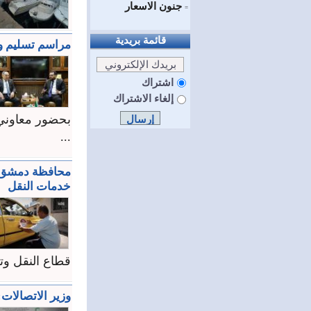
جنون الاسعار
=
قائمة بريدية
مراسم تسليم وا
اشتراك
إلغاء الاشتراك
بحضور معاوني 
...
محافظة دمشق تب
خدمات النقل
قطاع النقل وتع
وزير الاتصالات: