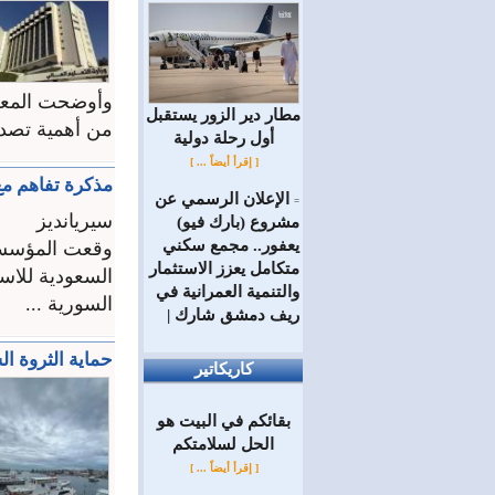
وأوضحت المعلو
مطار دير الزور يستقبل
من أهمية تصديق
أول رحلة دولية
[ إقرأ أيضاً ... ]
مذكرة تفاهم م
الإعلان الرسمي عن
=
سيريانديز
مشروع (بارك فيو)
يعفور.. مجمع سكني
متكامل يعزز الاستثمار
السعودية للاس
والتنمية العمرانية في
السورية ...
ريف دمشق شارك |
حماية الثروة 
كاريكاتير
بقائكم في البيت هو
الحل لسلامتكم
[ إقرأ أيضاً ... ]