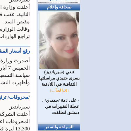
صحافة وإعلام
مفيض السد.
وقالت الوزارة 
تراجع الواردات
رفع أسعار المشتق
أصدرت وزارة ا
(سيريانديز) تنعي
سياسة التسعير
يسرى جنيدي مراسلتها
وأظهرت النشرة
الثقافية في اللاذقية
[ إقرأ أيضاً ... ]
/محروقات/ ترفع أسعار
على ذمة /حميدي/ :
=
سيريانديز
عجلة التغييرات في
دمشق انطلقت
أعلنت الشركة 
السياحة والسفر
13,300 ليرة في التسعير السابق.