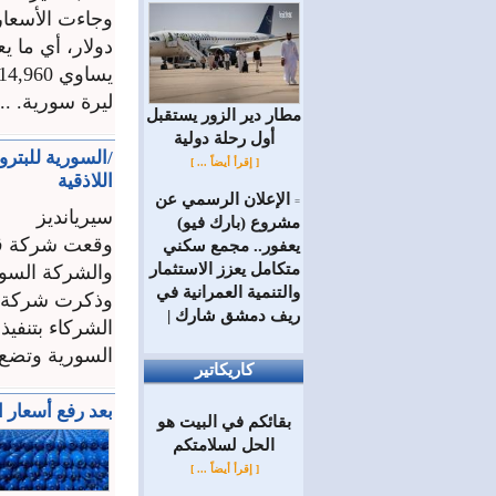
ليرة سورية. ...
مطار دير الزور يستقبل
أول رحلة دولية
/السورية للبتر
[ إقرأ أيضاً ... ]
اللاذقية
الإعلان الرسمي عن
=
سيريانديز
مشروع (بارك فيو)
وقعت شركة قطر
يعفور.. مجمع سكني
متكامل يعزز الاستثمار
والشركة السوري
والتنمية العمرانية في
ريف دمشق شارك |
السورية وتضع إ
كاريكاتير
بعد رفع أسعار 
بقائكم في البيت هو
الحل لسلامتكم
[ إقرأ أيضاً ... ]