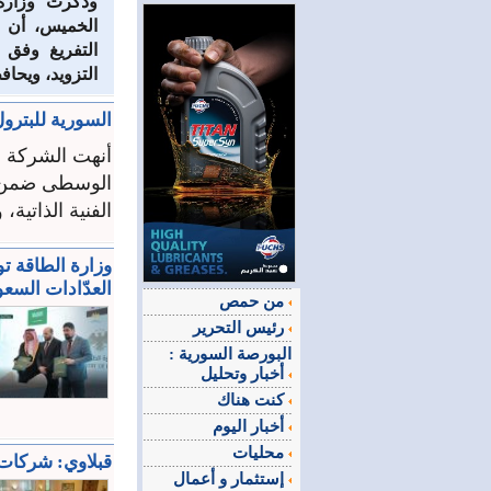
وذكرت وزارة 
الخميس، أن ا
التفريغ وفق ا
التزويد، ويحا
السورية للبتر
الوسطى ضمن مش
الفنية الذاتية
وزارة الطاقة تو
العدّادات السعو
من حمص
رئيس التحرير
البورصة السورية :
أخبار وتحليل
كنت هناك
أخبار اليوم
محليات
قبلاوي: شركات 
إستثمار و أعمال