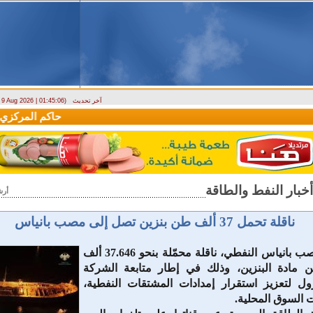
آخر تحديث
- 9 Aug 2026 | 01:45:06)
وزارة الطوارئ تحذر: البلاد تتعرض لكتلة هوائية حارة حتى الأربعاء
حاكم المركزي: منحة
أرش
ناقلة تحمل 37 ألف طن بنزين تصل إلى مصب بانياس
وصلت إلى مصب بانياس النفطي، ناقلة محمّلة بنحو 37.646 ألف
مادة البنزين، وذلك في إطار متابعة الشركة
رول لتعزيز استقرار إمدادات المشتقات النفطية،
ت السوق المحلية.