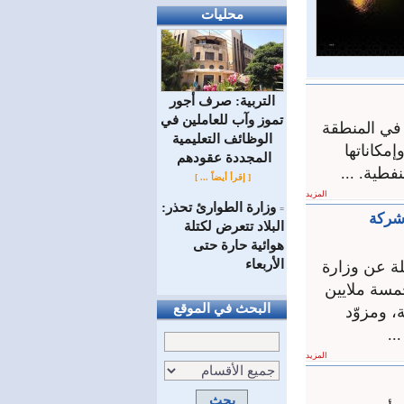
محليات
التربية: صرف أجور
تموز وآب للعاملين في
البشري في ‏المنطقة
الوظائف ‏التعليمية
مكاناتها
المجددة عقودهم ‏
طية.‏ ...
[ إقرأ أيضاً ... ]
المزيد
وزارة الطوارئ تحذر:
=
 شركة
البلاد تتعرض لكتلة
هوائية حارة حتى
الأربعاء
ة عن وزارة
خمسة ملايين
البحث في الموقع
، ومزوّد
..
المزيد