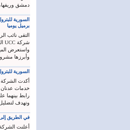
دمشق وريفها، و
برميل يوميا
التقى نائب ال
شركة UCC القطرية المتخصصة في تطوير الأعمال والبنى التحتية.
واستعرض المهن
وأبرزها مشروع إنش
السورية للبترول
أكدت الشركة ال
خدمات عدنان ا
رابط بينهما عل
وتهدف لتضليل 
في الطريق إلى ت
أعلنت الشركة 