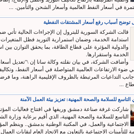
مرة في أسعار النفط العالمية وأسعار الشحن والتأمين. ...
ل توضح أسباب رفع أسعار المشتقات النفطية
قالت الشركة السورية للبترول إن الإجراءات الحالية تأتي ضم
استدامة الخدمة، وضمان استمرارية التوريد فظل المتغيرات ا
والدولية المؤثرة على قطاع الطاقة، بما يحقق التوازن بين ا
الخدمة واستقرارها.
وأضافت الشركة، في بيان نقلته وكالة سانا إن \"تعديل أسعا
ي ضوء الارتفاعات العالمية المتواصلة في أسعار النفط، وتكاليف
انب التداعيات المرتبطة بالظروف الإقليمية الراهنة، وما ف
اع ...
التاسع للسلامة والصحة المهنية: تعزيز بيئة العمل الآمنة
شاركت غرفة صناعة دمشق وريفها في افتتاح فعاليات المؤت
التاسع للسلامة والصحة المهنية، الذي أقيم برعاية وزارة ال
الاجتماعية والعمل، في المكتبة الوطنية بدمشق.. وينظم الم
 للتأمينات الاجتماعية بالتعاون مع الاتحاد العام لنقابات العما