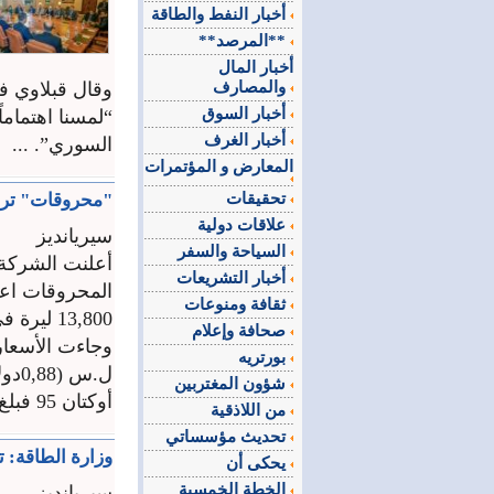
أخبار النفط والطاقة
**المرصد**
أخبار المال
والمصارف
وقال قبلاوي ف
أخبار السوق
“لمسنا اهتماما
أخبار الغرف
السوري”. ...
المعارض و المؤتمرات
تحقيقات
"محروقات" ترف
علاقات دولية
سيريانديز
السياحة والسفر
أعلنت الشركة 
أخبار التشريعات
ثقافة ومنوعات
13,800 ليرة في التسعير السابق.
صحافة وإعلام
بورتريه
شؤون المغتربين
أوكتان 95 فبلغ (1.15) دولار، ليصل سعره المحلي إلى 16330 ل.س. ...
من اللاذقية
تحديث مؤسساتي
وزارة الطاقة: تخف
يحكى أن
الخطة الخمسية
سيريانديز