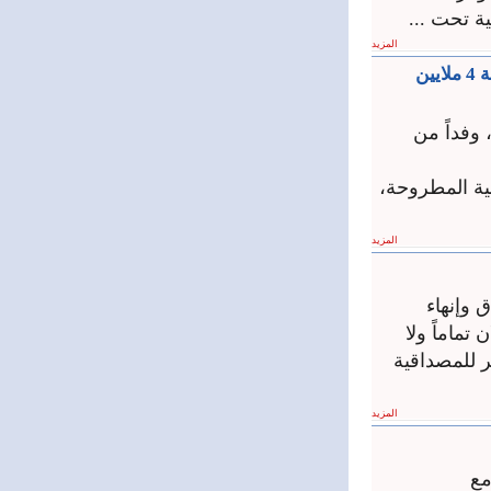
ية تحت ...
المزيد
السورية للبترول: خطط لإنشاء رصيف في مصب بانياس لتصدير النفط الخام بطاقة 4 ملايين
 وفداً من
ية المطروحة،
المزيد
 وإنهاء
ماماً ولا
ر للمصداقية
المزيد
مع