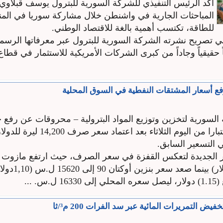
أكد الرئيس التنفيذي للشركة السورية للبترول يوسف قبلاوي،
المباحثات الجارية في واشنطن خلال مشاركة سوريا في المن
للطاقة، تكتسب أهمية بالغة للاقتصاد الوطني.
ي تصريح نشرته الشركة السورية للبترول عبر معرفاتها الرسمية
ً حقيقياً وجاداً من كبرى الشركات الأمريكية للاستثمار في قطاع
ع أسعار المشتقات النفطية في السوق المحلية
السورية لتخزين وتوزيع المواد البترولية – محروقات عن رفع ج
المحروقات اعتبارا من اليوم الثلاثاء بعد اعتماد
ل.س (0,88دولار) بينم
يض التمريرات المائية عبر سد الفرات 200 م³/ثا