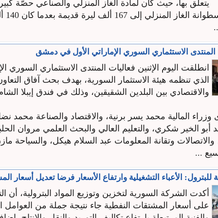
يتعلّق بها، حيث كان لمادة الغاز المنزلي والصناعي حصّة كبير
فارتفع سع
 المنتدى الاستثماري السوري الإماراتي الأول في دمشق
انطلقت اليوم الإثنين فعاليات المنتدى الاستثماري السوري الإ
الذي تنظمه هيئة الاستثمار السورية، بهدف بحث آفاق التعاون
والاقتصادي بين البلدين الشقيقين، وذلك في فندق إيبلا الشا
وزراء المالية محمد يسر برنية، والاقتصاد والصناعة محمد نضا
 أبو الخير شكري، والتعليم العالي والبحث العلمي مروان الحل
الاتصالات وتقانة المعلومات عبد السلام هيكل، والسياحة مازن
ع ...
للبترول: الأعباء التشغيلية وارتفاع الأسعار فرضا تعديل أسعار ال
أكدت الشركة السورية لتخزين وتوزيع المواد البترولية، أن الت
على أسعار المشتقات النفطية جاء نتيجة جملة من العوامل ال
والفنية المرتبطة بارتفاع تكاليف التوريد والنقل والإنتاج، إضاف