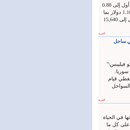
وجاءت الأسعار الجديدة لتعكس القفزة في سعر الصرف، حيث ارتفع مازوت أول إلى 0.88
دولار، أي ما يعادل 11,968 ليرة سورية، بينما صعد سعر بنزين أوكتان 90 إلى 1.10 دولار بما
يساوي 14,960 ليرة، أما بنزين أوكتان 95 فبلغ 1.15 دولار، ليصل سعره المحلي إلى 15,640
المزيد
في ساحل
 فيليبس\"
سوريا.
12 أيار، أن المذكرة تغطي قيام
 3\" التي تقع قبالة السواحل
المزيد
ها في الحياة
 على كل ما