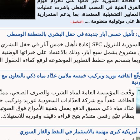
الطاقة السورية عبر قناتها على تلغرام اليوم
لفرق الفنية في المصب النفطي باشرت عمليات
لمعايير التشغيلية المعتمدة، بما يدعم استمرارية
فظ على موثوقية منظومة ....
[التفاصيل]
ول: تأهيل خمس آبار جديدة في حقل البشري بالمنطقة الوسطى
أنهت الشركة السورية للبترول ‏SPC‏ إعادة تأهيل خمس آبار في حقل 
روع يشمل سبع آبار، وذلك بالاعتماد على خبراتها الوطنية ‏وإ
، وبما ينسجم مع خطط التطوير الموضوعة لرفع كفاءة الحقول ‏النف
قّع اتفاقية توريد وتركيب خمسة ملايين عدّاد مياه ذكي بالتعاون مع
دية
وقّعت المؤسسة العامة لمياه الشرب والصرف الصحي، ممثّل
الطاقة، عقداً مع شركة العدّادات السعودية لتوريد وتركيب 
عدّاد مياه ذكي مسبق الدفع يعمل بتقنية الأمواج فوق الصوتية
بنظام تتبّع رقمي متقدّم يتيح قراءة دقيقة وفورية للاستهلاك. .
أمريكية كبرى مهتمة بالاستثمار في النفط والغاز السوري