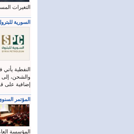
التغيرات المست
السورية للبترو
النفطية يأتي ف
والشحن، إلى ج
إضافية على قط
المؤتمر السنوي 
المؤسسة العامة