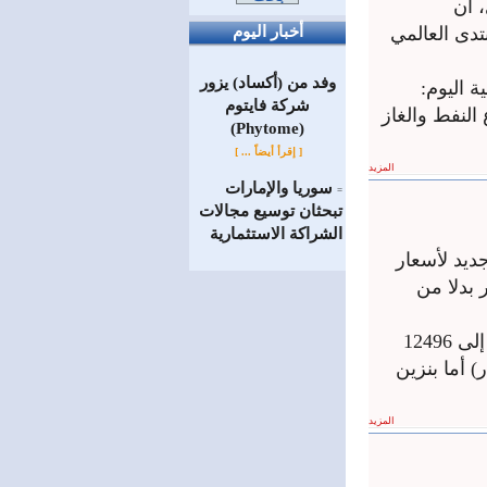
 أن
تدى العالمي
أخبار اليوم
وفد من (أكساد) يزور
 اليوم:
شركة فايتوم
 النفط والغاز
(Phytome)
[ إقرأ أيضاً ... ]
المزيد
سوريا والإمارات
=
تبحثان توسيع مجالات
الشراكة الاستثمارية
ديد لأسعار
 سعر صرف 14,200 ليرة للدولار بدلا من
وجاءت الأسعار الجديدة لتعكس القفزة في سعر الصرف، حيث ارتفع مازوت إلى 12496
ا صعد سعر بنزين أوكتان 90 إلى 15620 ل.س (1,10دولار) أما بنزين
المزيد