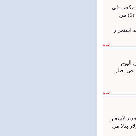
 التمريرات المائية عبر سد الفرات بمقدار 200 متر مكعب في
الثانية، عقب قيام الكوادر الفنية في المؤسسة العامة للسد بإغلاق البوابة رقم (5) من
ة استمرار
المزيد
 اليوم
وفق نوع المشتق، في إطار
المزيد
ديد لأسعار
عد اعتماد سعر صرف 13,600 ليرة للدولار بدلا من