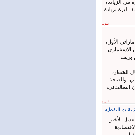
ة من الزيادة،
ر أسطوانة الغاز المنزلي إلى 167 ألف ليرة قديمة بعدما كان 140 ألف ليرة بزيادة
المزيد
ماراتي الأول،
 الاستثماري
م بريف
ل الشعار،
بي، والصحة
 الصالحاني،
المزيد
مشتقات النفطية
عديل الأخير
اقتصادية
ة إلى