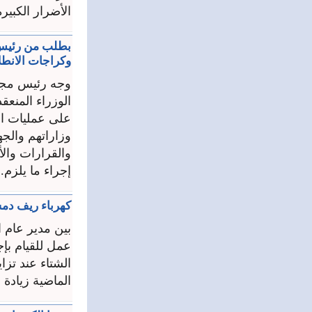
الأضرار الكبير
بطلب من رئيس 
وكراجات الانطل
وجه رئيس مجلس
على عمليات ال
وزاراتهم والجه
والقرارات وال
إجراء ما يلزم. .
كهرباء ريف دم
بين مدير عام 
عمل للقيام بإ
الشتاء عند تز
الماضية زيادة 