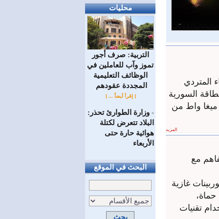
محليات
التربية: صرف أجور
تموز وآب للعاملين في
الوظائف ‏التعليمية
 المتردي
المجددة عقودهم ‏
ة الطاقة السورية
[ إقرأ أيضاً ... ]
ية وتركية بقيمة 7 مليارات دولار لإنتاج 5 آلاف ميغا واط من
وزارة الطوارئ تحذر:
=
البلاد تتعرض لكتلة
المزيد
هوائية حارة حتى
الأربعاء
اهم مع
البحث في الموقع
ربينات غازية
يف حماة،
لي 4000 ميغاواط، باستخدام تقنيات