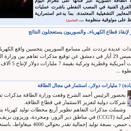
الطاقة السورية عبر قناتها على تلغرام اليوم
لفرق الفنية في المصب النفطي باشرت عمليات
لمعايير التشغيلية المعتمدة، بما يدعم استمرارية
فظ على موثوقية منظومة ....
[التفاصيل]
دات عديدة ترددت على مسامع السوريين بتحسين واقع الكهرباء
أعلن اليوم الخميس 29 أيار في دمشق عن توقيع مذكرات تفاهم بين وزار
وتحالف شركات أمريكية وقطر
وة ...
في مجال الطاقة
بحضور الرئيس أحمد الشرع وقعت وزارة الطاقة مذكرات تف
شركات دولية لتعزيز الاستثمار في قطاع الطاقة.
وشملت مذكرات التفاهم تطوير أربع محطات توليد كهرباء بتو
تعمل بالدورة المركبة (CCGT) في مناطق دير الزور، ومحردة، وزيزون بر
وتريفاوي بريف حمص، بسعة توليد إجمالية تقدر بحوا