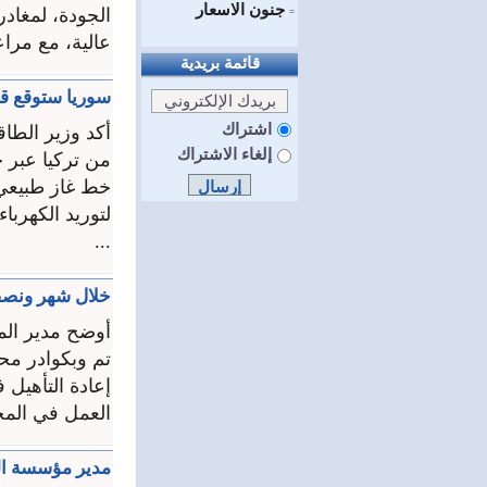
جنون الاسعار
الجودة، لمغادر
=
عالية، مع مرا
قائمة بريدية
سوريا ستوقع قري
اشتراك
أكد وزير الطاق
إلغاء الاشتراك
خط غاز طبيعي 
لتوريد الكهرباء
...
خلال شهر ونصف 
أوضح مدير الم
تم وبكوادر محل
العمل في المج
مدير مؤسسة الك