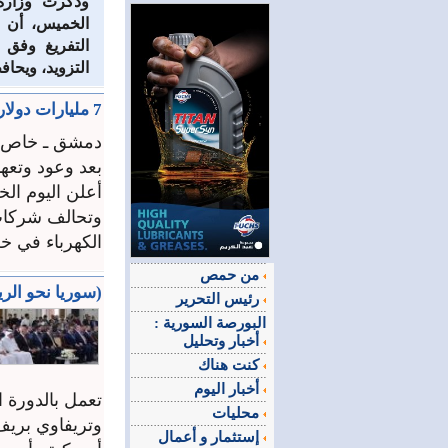
وذكرت وزارة 
الخميس، أن ا
التفريغ وفق ا
التزويد، ويحا
7 مليارات دولار لإنقاذ قطاع الكهرباء.. والسوريون يستعجلون النتائج
دمشق ـ خاص
بعد وعود وتعه
الكهرباء في خط
من حمص
(سوريا نحو الريادة) 7 مليارات دولار.. استثمار 
رئيس التحرير
البورصة السورية :
أخبار وتحليل
كنت هناك
أخبار اليوم
محليات
إستثمار و أعمال