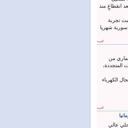
 انقطاعٍ منذ
اصل وتمت تجربة
ة أعطال. الخط سيوفر 2 مليار ليرة سورية شهريا
المزيد
ثماري من
ت المتجددة،
ال الكهرباء
المزيد
نيا
فات المحلي عالي