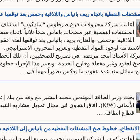
شتقات النفطية باتجاه ريف بانياس واللاذقية وحمص بعد توقفها ع
أعلنت شركة محروقات فرع طرطوس “سادكوب” استئناف 
المشتقات النفطية عبر مضخات بانياس ضخاً ثلاثياً باتجاه مس
اللاذقية، وحمص، والعنازة بريف بانياس بعد توقفها لعدة عقود
ستدامة لوجود المواد النفطية وتعزيز المخزون الاستراتيجي.
ركة الأستاذ أمجد مرتضى في تصريح للصحفيين، أن تلك الخ
 لعقود وغير مفعلة وخارج الخدمة، ويعتبر هذا الإجراء خطوة ن
 مماثل منذ عدة عقود، ما يعكس تطوراً مهماً في ...
بحث وزير الطاقة المهندس محمد البشير مع وفد من بنك إعاد
الألماني (KfW)، آفاق التعاون في مجال تمويل مشاريع البن
قطاع الطاقة. ...
لانقطاع.. خطوط ضخ المشتقات النفطية من بانياس إلى اللاذقية ت
أعادت كوادر الشركة السورية لتخزين وتوزيع المواد البترولي