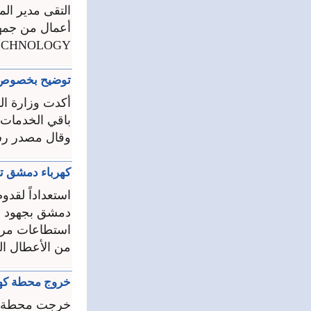
التقى مدير الم
TECHNOLOGY‏ في منطقة الشرق الأوسط
توضيح بخصوص ا
أكدت وزارة الك
‏باقي الخدمات 
وقال مصدر رسم
كهرباء دمشق تت
استعداداً لقد
دمشق بجهود مس
استطاعات مراكز
من الأعطال الم
خروج محطة كهرب