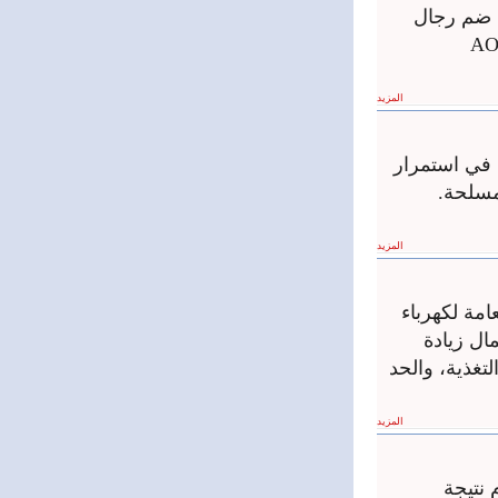
 ‏ضم رجال
بية برئاسة تشو ليجانغ المدير ‏العام لشركة ‏AOJ-
المزيد
 في ‏استمرار
مسلحة.‏
المزيد
مة لكهرباء
ال زيادة
تغذية، والحد
المزيد
ح اليوم نتيجة