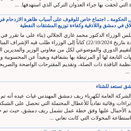
ة التي لحقت بها جراء العدوان التركي الذي استهدفها. ...
الحكومة .. اجتماع خاص للوقوف على أسباب ظاهرة الازدحام في
اق في دمشق واللاذقية وكفاءة توزيع المشتقات النفطية
 الوزراء الدكتور محمد غازي الجلالي (بناء على ما تقرر 
الوزراء المنعقدة بتاريخ 22/10/2024) كتاباً إلى الوزراء طلب فيه الإ
تقييم الدوري والموضوعي لكل من معاوني الوزير والمديرين ا
ات التابعة لها أو المرتبطة بها بشفافية وبعيداً عن المحسوبية 
أنظمة النافذة ذات الصلة، وتقديم المقترحات الواضحة والصريح
..
شق تستعد للشتاء
الشركة العامة لكهرباء ريف دمشق المهندس غياث عيده أنه ت
جراءات وقائية تفادياً للأعطال المحتملة التي تحصل على الشب
ايد الأحمال عليها وفق خطة عمل تشمل ريف دمشق، حيث تم خلا
استطاعة المحولات التي كانت تعاني ...