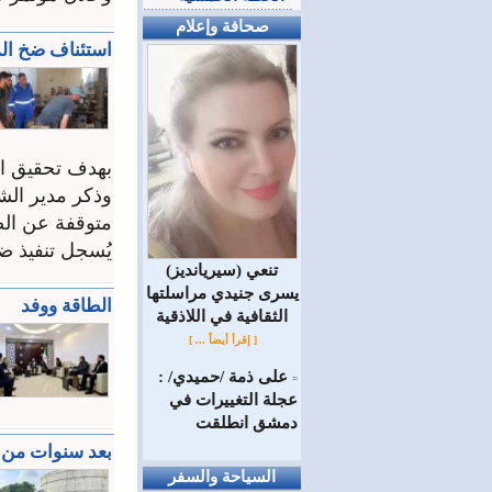
صحافة وإعلام
استئناف ضخ الم
بهدف تحقيق الا
وذكر مدير الش
متوقفة عن الضخ
يُسجل تنفيذ ضخ
(سيريانديز) تنعي
يسرى جنيدي مراسلتها
الطاقة ووفد
الثقافية في اللاذقية
[ إقرأ أيضاً ... ]
على ذمة /حميدي/ :
=
عجلة التغييرات في
دمشق انطلقت
بعد سنوات من ا
السياحة والسفر