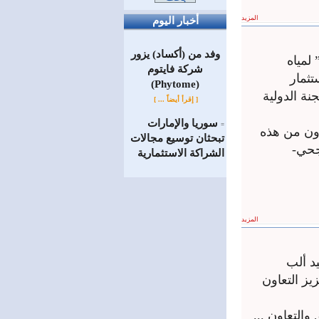
المزيد
أخبار اليوم
وفد من (أكساد) يزور
لمياه
شركة فايتوم
تثمار
(Phytome)
نة الدولية
[ إقرأ أيضاً ... ]
سوريا والإمارات
=
ون من هذه
تبحثان توسيع مجالات
جحي-
الشراكة الاستثمارية
المزيد
د ألب
يز التعاون
التعاون ...