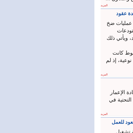
المزيد
دة عقود
عمليات ضخ
تودعات
، ويأتي ذلك
طوط كانت
وعية، إذ لم
المزيد
ة الإعمار
ية التحتية في
المزيد
عود للعمل
ة تشغيل