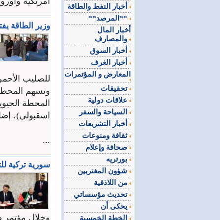
أمريكية وأوروبي
أخبار النفط والطاقة
**المرصد**
وزير الطاقة ي
أخبار المال
والمصارف
أخبار السوق
أخبار الغرف
المعارض و المؤتمرات
للصليب الأحمر
تحقيقات
وتسهم المحطة
علاقات دولية
المحطة الحيوي
السياحة والسفر
اسقبولي)، إضا
أخبار التشريعات
ثقافة ومنوعات
...
صحافة وإعلام
بورتريه
سورية تركية لل
شؤون المغتربين
من اللاذقية
تحديث مؤسساتي
يحكى أن
وخلال مؤتمر صح
الخطة الخمسية