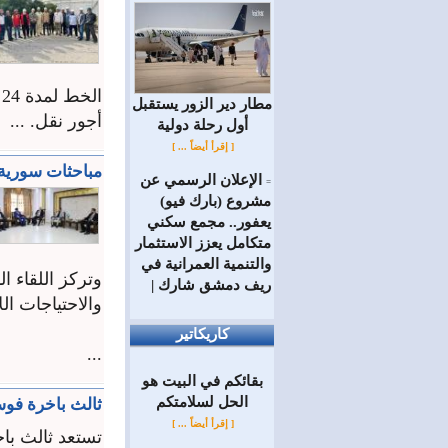
مطار دير الزور يستقبل
أجور نقل. ...
أول رحلة دولية
[ إقرأ أيضاً ... ]
مباحثات سورية 
الإعلان الرسمي عن
=
مشروع (بارك فيو)
يعفور.. مجمع سكني
متكامل يعزز الاستثمار
والتنمية العمرانية في
وتركز اللقاء 
ريف دمشق شارك |
والاحتياجات ال
كاريكاتير
...
بقائكم في البيت هو
الحل لسلامتكم
ثالث باخرة فو
[ إقرأ أيضاً ... ]