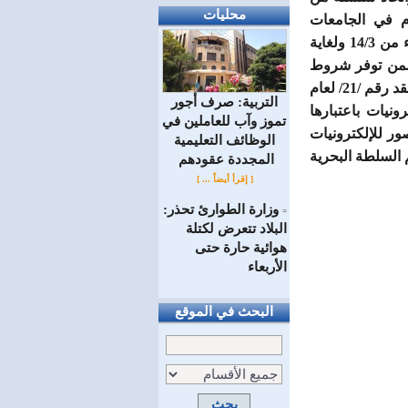
محليات
ام في الجامعات
والمدارس والمعاهد التقانية العامة والخاصة لدى كافة الوزارات والجهات المعنية ابتداء من 14/3 ولغاية
بما يضمن توفر شروط
الإقامة الصحية للطلاب. وحيث أنّ المؤسسة العامة للتدريب والتأهيل البحري وقعت العقد رقم /21/ لعام
التربية: صرف أجور
كترونيات باعتبارها
تموز وآب للعاملين في
ور للإلكترونيات
الوظائف ‏التعليمية
د E-Learning من شركة فديو تل VIDEOTEL ولم تقم السلطة البحرية
المجددة عقودهم ‏
[ إقرأ أيضاً ... ]
وزارة الطوارئ تحذر:
=
البلاد تتعرض لكتلة
هوائية حارة حتى
الأربعاء
البحث في الموقع