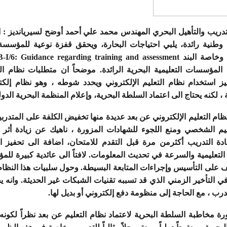
ريب والتأهيل البحري المهندس محمد علي أحمد أوضح لسيريانديز : ا
 وطنية رائدة، يلبي احتياجات البحارة، ويحقق قفزة نوعية للمؤسسة
مؤسسات التعليمية البحرية الرائدة. موضحاً ان متطلبات نظام التع
جيز استخدام نظام التعليم الإلكتروني ويحدد شوطه ، وهو نظام إلك
 ، لكنه يحتاج الى اعتماد السلطة البحرية، وإعلام المنظمة البحرية الدول
نظام التعليم الإلكتروني عن بعد عديدة منها تخفيض الكلفة على المتدرب
يم الشخصي ومنع اللجوء للشهادات المزورة ، ناهيك عن زيادة أثر ال
دة التدريب أكثرمن مرة قبل التقدم للامتحان، اضافة الى تحفيز ا
التعليمية والسرعة في تحديث المعلومات. لافتاً الى عائدية كبيرة للم
ف على التأسيس وإجراءات المتابعة البسيطة. وحول سلبيات هذا النظا
في التأخير الزمني الذي قد تسببه تقنيات الشبكات غير الحديثة. وانه يف
رب ، مع الحاجة إلى منظومة دفع إلكتروني أو بديل لها.
ة مخاطبة السلطة البحرية لاعتماد نظام التعليم عن بعد نظراً لكونه 