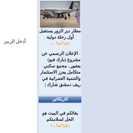
مطار دير الزور يستقبل
أول رحلة دولية
أدخل الرمز
[ إقرأ أيضاً ... ]
الإعلان الرسمي عن
=
مشروع (بارك فيو)
يعفور.. مجمع سكني
متكامل يعزز الاستثمار
والتنمية العمرانية في
ريف دمشق شارك |
كاريكاتير
بقائكم في البيت هو
الحل لسلامتكم
[ إقرأ أيضاً ... ]