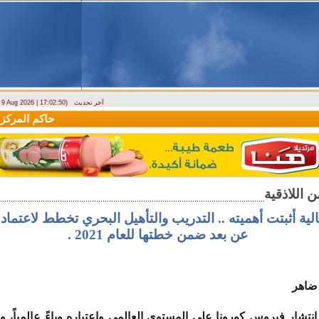
آخر تحديث
- 9 Aug 2026 | 17:02:50)
وزارة الطوارئ تحذر: البلاد تتعرض لكتلة هوائية حارة حتى الأربعاء
حاكم المركزي: 
ية أثبتت أهميته .. التدريب والتأهيل البحري تخطط لاعتماد 
عن بعد ضمن خطتها للعام 2021 .
 ضاهر
انتشار فيروس كورونا على المستوى العالمي واعتباره وباءً عالمياً، 