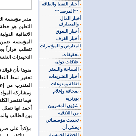
أخبار النفط والطاقة
**المرصد**
أخبار المال
مدير مؤسسة التد
والمصارف
التعليم هو خطة
أخبار السوق
أخبار الغرف
المؤسسة ضمن ال
المعارض و المؤتمرات
تتطلب قراراً ي
تحقيقات
التجهيزات التقنية
علاقات دولية
السياحة والسفر
منوها بأن فوائد 
أخبار التشريعات
تحفيز نمط التعل
ثقافة ومنوعات
المتدرب من إعا
صحافة وإعلام
ومشاركة المواد 
بورتريه
فيما تقتصر الكل
شؤون المغتربين
أحمد انها تتمثل 
من اللاذقية
بين الطالب والمد
تحديث مؤسساتي
يحكى أن
مؤكداً على ضرور
الخطة الخمسية