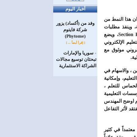
أخبار اليوم
ن هذا النمط من
وفد من (أكساد) يزور
، وينفذ مطلبات
شركة فايتوم
الاتفاقية الدولية وخاصة البند Section B-I/6: Guidance regarding training and assessment، ويضع
(Phytome)
ليم الإلكتروني
[ إقرأ أيضاً ... ]
تروني موثوق مع
سوريا والإمارات
=
ية.
تبحثان توسيع مجالات
الشراكة الاستثمارية
ين ، والاسهام في
تعليم، وإمكانية
لحماس للتعلم ،
ؤسسات التعليمية
م اوضح المهندس
تقد لأثر التفاعل
معتمداً في كثير