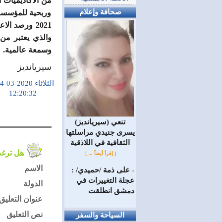
من الأكاديميات ا
صحافة وإعلام
وربحية للمؤسسة. 
2021 ورصد ا
والذي يعتبر من 
وسمعة عالمية.
سيريانديز
الثلاثاء 2020-03-24
12:20:32
(سيريانديز) تنعي
يسرى جنيدي مراسلتها
الثقافية في اللاذقية
هل ترغب في التعليق على الموضوع ؟
[ إقرأ أيضاً ... ]
الاسم
على ذمة /حميدي/ :
=
عجلة التغييرات في
الدولة
دمشق انطلقت
عنوان التعليق
نص التعليق
السياحة والسفر