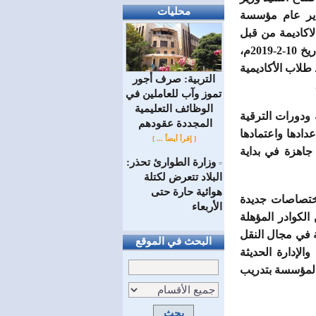
محليات
 البحري بتاريخ 27-9-2018م، وأشار مدير عام مؤسسة
لاكاديمة من قبل
الطلاب السوريين ، وخاصة من الطلاب العرب ، وأنه تم افتتاح فصل دراسي جديد بتاريخ 10-2-2019م،
لاب الأكاديمية
التربية: صرف أجور
تموز وآب للعاملين في
الوظائف ‏التعليمية
 ودورات الترقية
المجددة عقودهم ‏
عدادها واعتمادها
[ إقرأ أيضاً ... ]
 جاهزة في بداية
وزارة الطوارئ تحذر:
=
البلاد تتعرض لكتلة
هوائية حارة حتى
اختصاصات جديدة
الأربعاء
لكوادر المؤهلة
ثة في مجال النقل
البحث في الموقع
الإدارة الحديثة
لمختصون من المؤسسة بتدريب