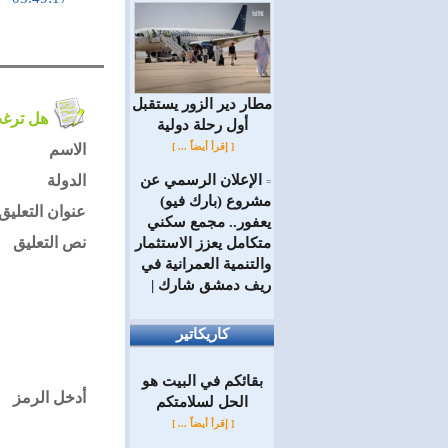
مطار دير الزور يستقبل
هل ترغب في التعليق على الموضوع ؟
أول رحلة دولية
[ إقرأ أيضاً ... ]
الاسم
الإعلان الرسمي عن
الدولة
=
مشروع (بارك فيو)
عنوان التعليق
يعفور.. مجمع سكني
نص التعليق
متكامل يعزز الاستثمار
والتنمية العمرانية في
ريف دمشق شارك |
كاريكاتير
بقائكم في البيت هو
أدخل الرمز
الحل لسلامتكم
[ إقرأ أيضاً ... ]