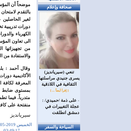
موضحاً أن المؤس
صحافة وإعلام
بالتقدم لامتحان
لغير الحاصلين ع
دورات تدريبية تخ
الكهرباء والدور
الى تعاون المؤ
من تجهيزاتها ا
والاستفادة من ا
(سيريانديز) تنعي
يسرى جنيدي مراسلتها
المعرفة لكافة 
الثقافية في اللاذقية
بمستوى ضابط نو
[ إقرأ أيضاً ... ]
متدرباً. فيما ت
على ذمة /حميدي/ :
=
منفتحة على كافة
عجلة التغييرات في
دمشق انطلقت
سيريانديز
الخميس 2019-05-23
السياحة والسفر
03:49:17