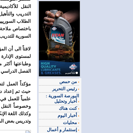
التدريب والتأهي
باختصاص ملاحة س
السورية للتدريب وا
لافتاً الى أن ا
لمستوى الإدارة و
وطباعتها أكثر م
الفصل الدراسي القادم 9
من حمص
مؤكداً العمل لت
رئيس التحرير
حيث تم إعداد د
البورصة السورية :
علمياً للعمل في 
أخبار وتحليل
وخصوصاً النقل ا
كنت هناك
أخبار اليوم
وتدريس بعض المو
محليات
إستثمار و أعمال