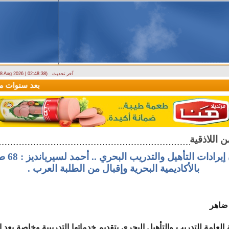
آخر تحديث
- 8 Aug 2026 | 02:48:38)
ارتباك في الأسواق.. والمركزي يصدر تعميما جديدا بخصوص استبدال العملة
بعد سنوات من الص
153 مليون إي
بالأكاديمية البحرية وإقبال من الطلبة العرب .
 ضاهر
عامة للتدريب والتأهيل البحري بتقديم خدماتها التدريبية وخاصة بعد اف