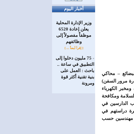
أخبار اليوم
وزير الإدارة المحلية
يعلن إعادة 6520
موظفاً مفصولاً إلى
‏وظائفهم
[ إقرأ أيضاً ... ]
75 مليون دخلوا إلى
=
التطبيق في ساعة ..
باحث : العمل على
لبضائع – محاكي
بنية تقنية أكثر قوة
رة مرور السفن)
ومرونة
ومخبر الكهرباء
السلامة ومكافحة
اب الدارسين في
ترة دراستهم في
ير مهندسين حسب