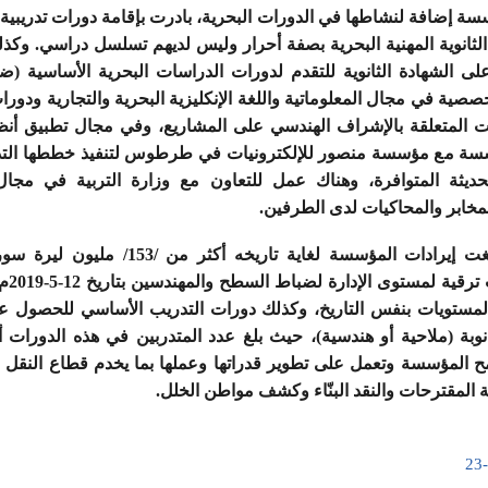
سة إضافة لنشاطها في الدورات البحرية، بادرت بإقامة دورات تدريبية 
 الثانوية المهنية البحرية بصفة أحرار وليس لديهم تسلسل دراسي. وكذل
لى الشهادة الثانوية للتقدم لدورات الدراسات البحرية الأساسية (ضاب
صصية في مجال المعلوماتية واللغة الإنكليزية البحرية والتجارية ودور
ات المتعلقة بالإشراف الهندسي على المشاريع، وفي مجال تطبيق أنظمة
سسة مع مؤسسة منصور للإلكترونيات في طرطوس لتنفيذ خططها التدري
لحديثة المتوافرة، وهناك عمل للتعاون مع وزارة التربية في مجال
لمخابر والمحاكيات لدى الطرفين.
وقال أحمد : بلغت إيرادات المؤسسة لغاية تاريخه 
الأكادي
المستويات بنفس التاريخ، وكذلك دورات التدريب الأساسي للحصول ع
بة (ملاحية أو هندسية)، حيث بلغ عدد المتدربين في هذه الدورات
طمح المؤسسة وتعمل على تطوير قدراتها وعملها بما يخدم قطاع النقل
 المقترحات والنقد البنّاء وكشف مواطن الخلل.