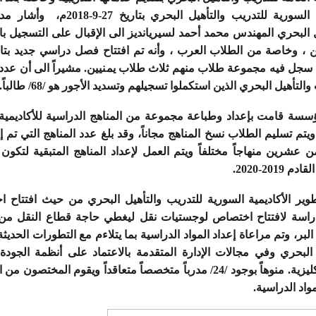
النقل للأكاديمية السورية للتدريب والتأهيل
ل البحري المهندس محمد أحمد لسيريانديز الى الإقبال على التسجيل با
جل فيه مجموعة طلاب منهم ثلاث طلاب يمنيين. مشيراً الى أن عدد ط
لتأهيل البحري الذين استكملوا تسجيلهم وتسديد الأجور هو /68/ طالباً.
لمؤسسة قامت بإعداد وطباعة مجموعة من المناهج الدراسية للأكاديمية
يتم تسليم الطلاب نسخ المناهج مجاناً، وقد بلغ عدد المناهج التي تم إ
ن عشرين منهاجاً مختلفاً ويتم العمل لإعداد المناهج المتبقية لتكون
201-2020.
طوير الأكاديمية السورية للتدريب والتأهيل البحري من حيث افتتاح 
راسة لافتتاح اختصاص لوجستيات نقل ليغطي حاجة قطاع النقل من ا
البر، وتم مراعاة إعداد المواد الدراسية بما يتلاءم مع التطورات الحدي
لبحري وفي مجالات الإدارة المتقدمة بالاعتماد على أنظمة الجودة و
وكذلك اللغة الإنكليزية. منوهاً بوجود /24/ مدرباً متخصصاً متعاقداً ويقوم ا
اد الدراسية.