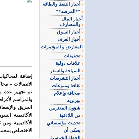
أخبار النفط والطاقة
**المرصد**
أخبار المال
والمصارف
أخبار السوق
أخبار الغرف
المعارض و المؤتمرات
تحقيقات
علاقات دولية
السياحة والسفر
إضافة لمحاكيات
أخبار التشريعات
الاتصالات – مح
ثقافة ومنوعات
تم تجهيز عدة مخ
صحافة وإعلام
والمراسم لأغراض
بورتريه
الحريق والإسعا
شؤون المغتربين
الأكاديمية الس
من اللاذقية
الأكاديمية ومن
تحديث مؤسساتي
يحكى أن
الاختصاص بمجمو
الخطة الخمسية