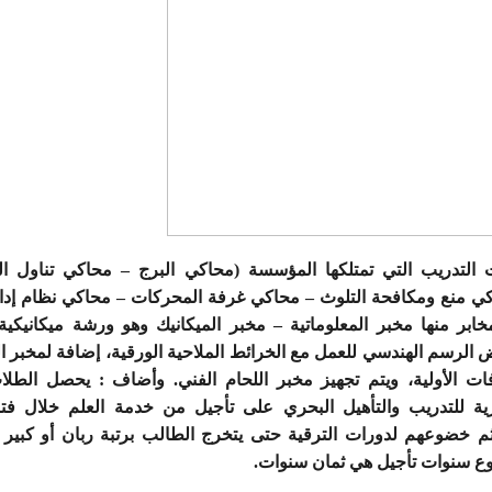
 التدريب التي تمتلكها المؤسسة (محاكي البرج – محاكي تناول ا
اكي منع ومكافحة التلوث – محاكي غرفة المحركات – محاكي نظام إدا
ابر منها مخبر المعلوماتية – مخبر الميكانيك وهو ورشة ميكانيكية 
 الرسم الهندسي للعمل مع الخرائط الملاحية الورقية، إضافة لمخبر 
فات الأولية، ويتم تجهيز مخبر اللحام الفني. وأضاف : يحصل الطل
ورية للتدريب والتأهيل البحري على تأجيل من خدمة العلم خلال ف
 ثم خضوعهم لدورات الترقية حتى يتخرج الطالب برتبة ربان أو كب
ع سنوات تأجيل هي ثمان سنوات.