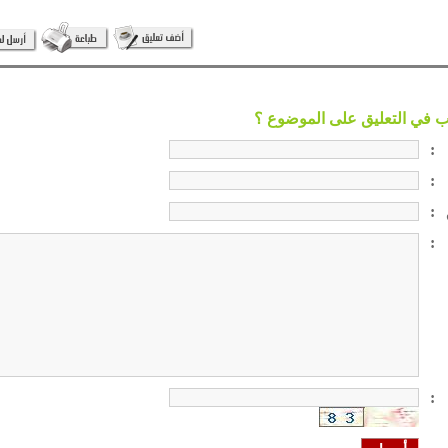
:
:
:
:
: