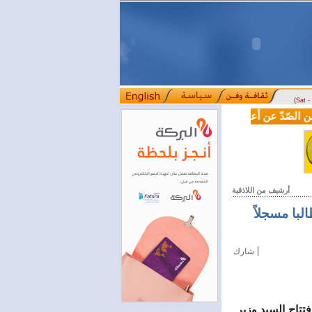
(Sat 
ّدّ عن أعماله.. القاصّ والرّوائي عبد الله النّفاخ يقدّم "تأملات في أد
أرشيف من اللاذقية
رادات التأهيل والتدريب البحري .. أحمد لسيريانديز : 68 طالبا مسجلاً
|
شارك
تتاح السيد وزير