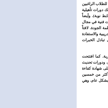
للطلاب الراغبين
ك دورات تأهيلية
ط نوبة). وأيضاً
ات فنية في مجال
 الجودة. لافتاً
بية والاستفادة
 تبادل الخبرات
أكثر من /153/ مليون ليرة سورية. كما افتتحت
مية دورات ترقية لمستوى الإدارة لضباط السطح والمهندسين بتاريخ 12-5-2019م، ودورات تحديث
لى شهادة كفاءة
 أكثر من خمسين
 بشكل عام، وهي