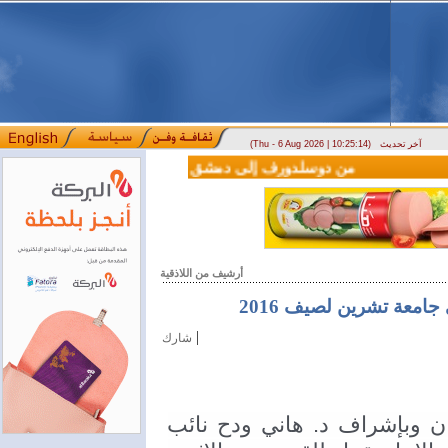
آخر تحديث
(Thu - 6 Aug 2026 | 10:25:14)
(سيريانديز) تنعي يسرى جنيدي مراسلتها الثقافية في اللاذقية
وصول أول رحلة لشركة LEAV Aviation من دوسلدورف إلى دمشق
المصرف التجاري السوري يمد
::::
أرشيف من اللاذقية
امعة تشرين لصيف 2016
|
شارك
برعاية رئيس جامعة تشرين د .هاني شعبان وبإشراف د. هاني ودح نائب 