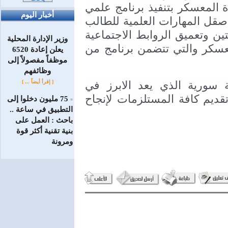
والاجتماعية . حيث يقوم الطلاب خلال فترة المعسكر بتنفيذ برنامج علمي 
أخبار اليوم
كل حسب اختصاصه . كذلك لها اهمية في صقل المهارات العلمية للطالب 
من خلال المحاضرات العلمية اليومية. وتمتين وتعميق الروابط الاجتماعية 
وزير الإدارة المحلية
من خلال النشاطات التي تقدمها لجنة المعسكر والتي تتضمن برنامج من 
يعلن إعادة 6520
موظفاً مفصولاً إلى
‏وظائفهم
موضحاً أهمية دور الاتحاد الوطني لطلبة سورية الذي يعد الابرز في 
[ إقرأ أيضاً ... ]
المعسكرات الانتاجية من حيث التنسيق وتقديم كافة المستلزمات لإنجاح 
75 مليون دخلوا إلى
=
التطبيق في ساعة ..
باحث : العمل على
بنية تقنية أكثر قوة
ومرونة