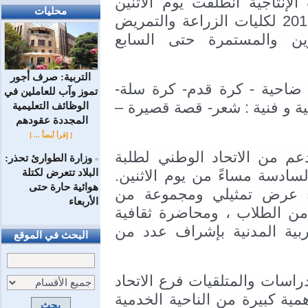
رئيس الجامعة ورئيس لجنة المعسكرات الإنتاجية انطلقت يوم الاثنين 
محليات
18/7/2016 المعسكرات الانتاجية لصيف 2016 لكليات الزراعة والتمريض 
والعمارة والجيولوجيا في جامعة تشرين والمستمرة حتى السابع 
التربية: صرف أجور
يتضمن البرنامج نشاطات رياضية : سباق ضاحية - كرة قدم- كرة سلة- 
تموز وآب للعاملين في
شطرنج - طاولة بينغ بونغ . و نشاطات ثقافية و فنية : شعر- قصة قصيرة – 
الوظائف ‏التعليمية
المجددة عقودهم ‏
[ إقرأ أيضاً ... ]
تم افتتاح دوري كرة القدم والشطرنج بدعم من الاتحاد الوطني لطلبة 
وزارة الطوارئ تحذر:
=
البلاد تتعرض لكتلة
سورية مديرية الأنشطة الثقافية الساعة السادسة مساءً من يوم الاثنين. 
هوائية حارة حتى
وتضمنت فعاليات يومي الثلاثاء والأربعاء عرض تمثيلي ومجموعة من 
الأربعاء
الأغاني في عرض شامل لمواهب العديد من الطلاب ، ومحاضرة ثقافية 
بعنوان المجتمع بين التربية الروحية والتربية المدنية بإشراف عدد من 
البحث في الموقع
وأكد الأستاذ محمود عاقل رئيس مكتبي الدراسات والمتلقيات فرع الاتحاد 
لسيريانديز: أن المعسكرات الانتاجية لها أهمية كبيرة من الناحية الخدمية 