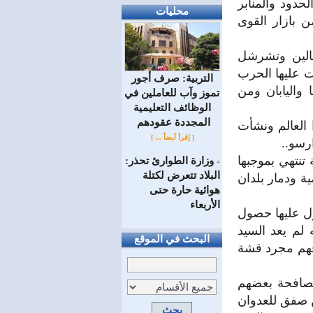
حدود والمنابر
محليات
 بازار القوى
تالين وتشرشل
ت عليها الحرب
التربية: صرف أجور
ا واليابان ومن
تموز وآب للعاملين في
الوظائف ‏التعليمية
المجددة عقودهم ‏
 العالم ونشأت
[ إقرأ أيضاً ... ]
رسو..
نتهي بموجبها
وزارة الطوارئ تحذر:
=
البلاد تتعرض لكتلة
ية ودمار بلدان
هوائية حارة حتى
الأربعاء
ول عليها حصول
 لم يعد السيد
البحث في الموقع
 فهم مجرد قشة
مصافحة بعضهم
 صفق للعدوان