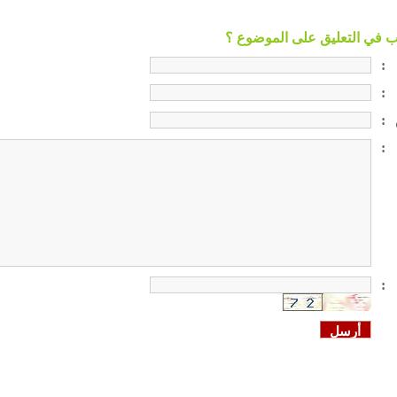
:
:
:
:
: