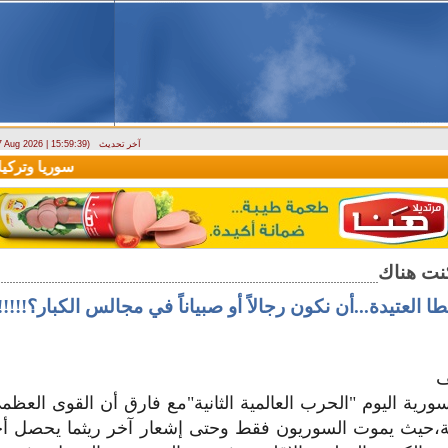
آخر تحديث
 7 Aug 2026 | 15:59:39)
ارتباك في الأسواق.. والمركزي يصدر تعميما جديدا بخصوص استبدال العملة
سوريا وتركيا تو
ا العتيدة...أن نكون رجالاً أو صبياناً في مجالس الكبار؟!!!!!!!
ف
سورية اليوم "الحرب العالمية الثانية"مع فارق أن القوى العظ
،حيث يموت السوريون فقط وحتى إشعار آخر ريثما يحصل أحد