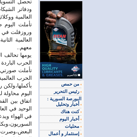
تحصل التسويات 
ودفاتر الشيكا
العالمية ووكلائه
تأملت اليوم 
وروزفلت في مدي
العالمية الثان
معهم..
يومها تحالف ال
الحرب الباردة 
تأملت صورتي ع
الحرب العالمية
من حمص
بأكملها،ولكن ر
رئيس التحرير
اليوم محاولة 
البورصة السورية :
اتفاق بين القط
أخبار وتحليل
الوحيد في الع
كنت هناك
في الهواء ويدع
أخبار اليوم
السوريون،وبك
محليات
البعض،وصرت ت
إستثمار و أعمال