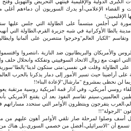
الكبرى الدولية والإقليمية فينتهي التحريض والتهويل وفتح ال
ت و الفضاء الإعلامي،أو يدرك السوريون أن دماءهم أغلى من
ا الإقليميين!
صورة لي أجلس مبتسماً على الطاولة التي جلس عليها س
نة يالطا الأوكرانية في شبه جزيرة القرم،الطاولة التي أنهي
ية وتقاسم "الكبار العالم"وخرجوا منتصرين على ألمانيا وايطالي
روس والأمريكان والبريطانيون ضد النازية ،انتصروا واقتسموا
التي انتهت مع زوال الاتحاد السوفييتي وتفككه وانحلال حلف وا
لى الطاولة وقلت في نفسي:متى ستكون لدينا"يالطا"سورية ت
 على أراضينا حيث تسير الأمور إلى دمار يذكرنا بالحرب العالم
بما لن نحظى بمشروع "مارشال"لإعادة البناء!!
للقاء روسي أمريكي، وفي آذار قمة أمريكية روسية مرتقبة يع
بين العالميين،سيتم تقاسم النفوذ بعد أن يقتنع الأمريكي بأنه
الم،العرب يتفرجون وينتظرون الأوامر التي ستحدد مساراتهم
ون "الرجولة"!!
ل أسف وصلوا لمرحلة صار تلقي الأوامر أهون عليهم من 
سمع أن "الاسرائيلي،أفضل من خصمي السوري،بل هناك من