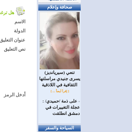
صحافة وإعلام
هل ترغب في التعليق على الموضوع ؟
الاسم
الدولة
عنوان التعليق
نص التعليق
(سيريانديز) تنعي
يسرى جنيدي مراسلتها
الثقافية في اللاذقية
[ إقرأ أيضاً ... ]
أدخل الرمز
على ذمة /حميدي/ :
=
عجلة التغييرات في
دمشق انطلقت
السياحة والسفر