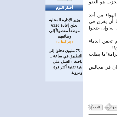
حزب هو العدو
أخبار اليوم
لهواء من أحد
وزير الإدارة المحلية
ا أن يغرق في
يعلن إعادة 6520
 له:وإن جنحوا
موظفاً مفصولاً إلى
‏وظائفهم
م تحقن الدماء
[ إقرأ أيضاً ... ]
!!
75 مليون دخلوا إلى
=
كرامة"ما يطلب
التطبيق في ساعة ..
باحث : العمل على
بيان في مجالس
بنية تقنية أكثر قوة
ومرونة