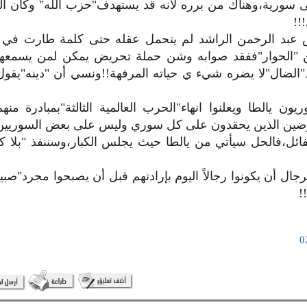
ى سورية،وهناك من برره لأنه قد يستهدف"حزب الله" وكأن ال
!!
ص عبد الرحمن الراشد لم يتحمل عقله حتى كلمة طارت في ا
 "الحوار"ففقد صوابه وشن حملة تحريض يمكن لمن يسمعه
د"الضال"لا يضره شيء ي حياته المرفهة!!ونسي أن "دينه"يقول
ون يالطا ويعلنوا انهاء"الحرب العالمية الثالثة"بمبادرة منه
ين الذين يحقدون على كل سوري وليس على بعض السوريين
فائل،فالحل سيأتي من يالطا حيث يجلس الكبار،وسننفذ "بلا 
جال أن يكونوا رجالاً اليوم بإرادتهم قبل أن يصبحوا مجرد"ص
!