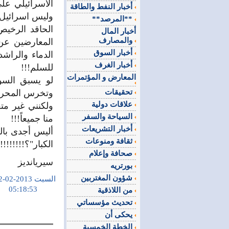
الاسرائيلي عل
أخبار النفط والطاقة
وليس اسرائيل!
**المرصد**
الحاقد الرخي
أخبار المال
والمصارف
المعارضين عن
أخبار السوق
الدماء والراش
أخبار الغرف
للسلم!!!
المعارض و المؤتمرات
لو يسبق السوري
تحقيقات
وتخرس المحرض
علاقات دولية
ولكنني غير مت
السياحة والسفر
منا جميعاً!!!
أخبار التشريعات
أليس أجدى بالر
ثقافة ومنوعات
الكبار"؟!!!!!!!!!
صحافة وإعلام
سيريانديز
بورتريه
شؤون المغتربين
السبت 2013-02-02
05:18:53
من اللاذقية
تحديث مؤسساتي
يحكى أن
الخطة الخمسية