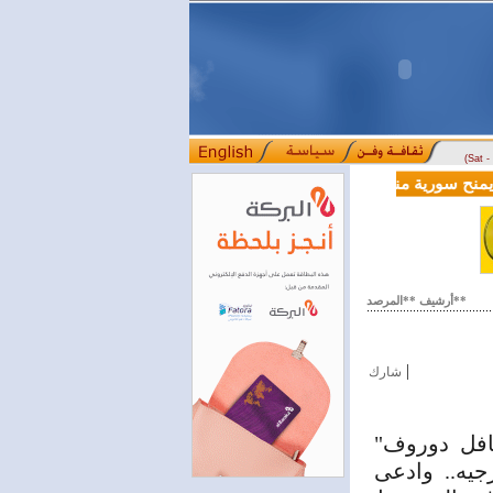
(Sat 
لية بقيمة 100 مليون دولار لدعم إصلاحات القطاع المالي
أرشيف **المرصد**
|
شارك
افل دوروف"
يه.. وادعى