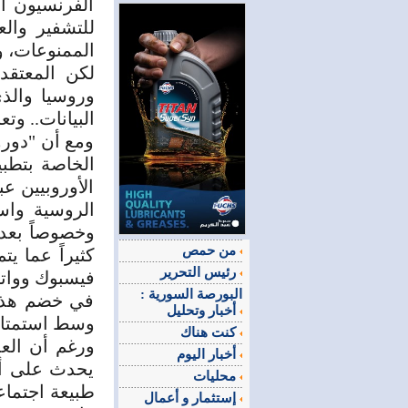
الفرنسيون أن
للتشفير وال
الممنوعات، و
لكن المعتقد
وروسيا والذ
البيانات.. وت
ومع أن "دورو
الخاصة بتطب
الأوروبيين ع
الروسية واس
وخصوصاً بعد 
من حمص
كثيراً عما ي
رئيس التحرير
فيسبوك ووات
البورصة السورية :
في خضم هذا 
أخبار وتحليل
وسط استمتاعن
كنت هناك
ورغم أن الع
أخبار اليوم
يحدث على أم
محليات
طبيعة اجتماعي
إستثمار و أعمال