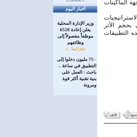
هة الماكينات
أخبار اليوم
استراتيجيات
وزير الإدارة المحلية
بحجم الأثر
يعلن إعادة 6520
ه التطبيقات
موظفاً مفصولاً إلى
‏وظائفهم
[ إقرأ أيضاً ... ]
75 مليون دخلوا إلى
=
التطبيق في ساعة ..
باحث : العمل على
بنية تقنية أكثر قوة
ومرونة