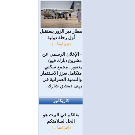
مطار دير الزور يستقبل
أول رحلة دولية
[ إقرأ أيضاً ... ]
الإعلان الرسمي عن
=
مشروع (بارك فيو)
يعفور.. مجمع سكني
متكامل يعزز الاستثمار
والتنمية العمرانية في
ريف دمشق شارك |
كاريكاتير
بقائكم في البيت هو
الحل لسلامتكم
[ إقرأ أيضاً ... ]