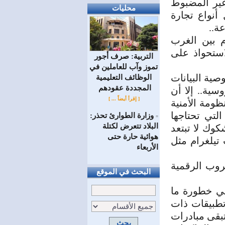
 غير المضبوط
محليات
أنواع تجارة
عة..
م بين الغرب
استحواذ على
التربية: صرف أجور
تموز وآب للعاملين في
ية البيانات
الوظائف ‏التعليمية
المجددة عقودهم ‏
ية.. إلا أن
[ إقرأ أيضاً ... ]
ظومة الأمنية
لتي تحتاجها
وزارة الطوارئ تحذر:
=
البلاد تتعرض لكتلة
كوك لا تبتعد
هوائية حارة حتى
 تيلغرام مثل
الأربعاء
روب الرقمية
البحث في الموقع
عي خطورة ما
تطبيقات ذات
تبقى مبادرات