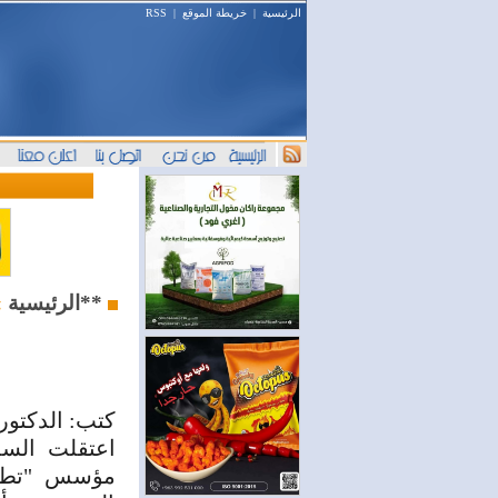
الرئيسية
|
خريطة الموقع
|
RSS
**المرصد**
الرئيسية
»
كتب: الدكتو
اعتقلت السل
مؤسس "تطبيق