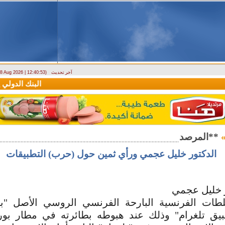
آخر تحديث
- 8 Aug 2026 | 12:40:53)
دراسة حول التضخم في سوريا بين 2010 و2025
البنك الدولي يمنح سورية منحة ما
الدكتور خليل عجمي ورأي ثمين حول (حرب) التطبيقات
ر خليل عجمي
طات الفرنسية البارحة الفرنسي الروسي الأصل "ب
 تلغرام" وذلك عند هبوطه بطائرته في مطار بورج