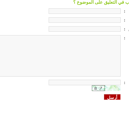
:
:
:
:
: