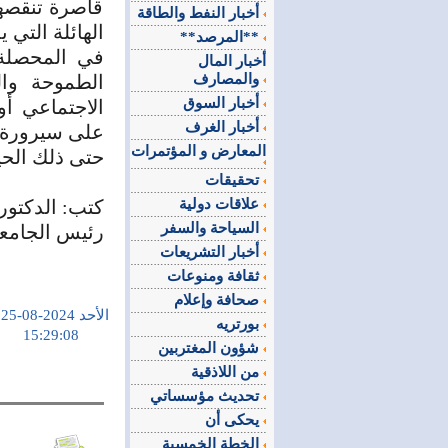
قاصرة تنقصها
أخبار النفط والطاقة
الهائلة التي ي
**المرصد**
في المحصلة 
أخبار المال
والمصارف
الطموحة وال
أخبار السوق
الاجتماعي أ
أخبار الغرف
على سيرورة ون
المعارض و المؤتمرات
حتى ذلك الحين
تحقيقات
علاقات دولية
كتب: الدكتو
السياحة والسفر
رئيس الجامعة
أخبار التشريعات
ثقافة ومنوعات
صحافة وإعلام
الأحد 2024-08-25
بورتريه
15:29:08
شؤون المغتربين
من اللاذقية
تحديث مؤسساتي
يحكى أن
الخطة الخمسية