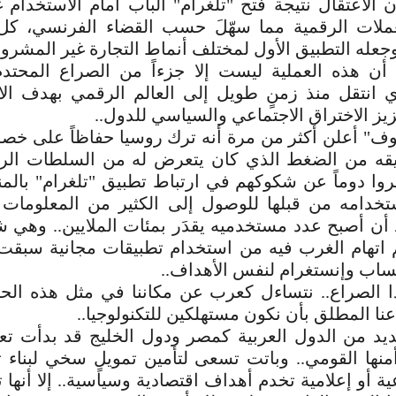
 الاعتقال نتيجة فتح "تلغرام" الباب أمام الاستخدام
عملات الرقمية مما سهّلَ حسب القضاء الفرنسي، كل 
جعله التطبيق الأول لمختلف أنماط التجارة غير المشرو
 أن هذه العملية ليست إلا جزءاً من الصراع المحتد
ي انتقل منذ زمنٍ طويل إلى العالم الرقمي بهدف ال
عزيز الاختراق الاجتماعي والسياسي للدول..
ف" أعلن أكثر من مرة أنه ترك روسيا حفاظاً على خصوص
يقه من الضغط الذي كان يتعرض له من السلطات الروس
بروا دوماً عن شكوكهم في ارتباط تطبيق "تلغرام" بالمن
تخدامه من قبلها للوصول إلى الكثير من المعلومات ا
أن أصبح عدد مستخدميه يقدَر بمئات الملايين.. وهي ش
تم اتهام الغرب فيه من استخدام تطبيقات مجانية سبقت
ساب وإنستغرام لنفس الأهداف..
الصراع.. نتساءل كعرب عن مكاننا في مثل هذه الح
ا المطلق بأن نكون مستهلكين للتكنولوجيا..
ديد من الدول العربية كمصر ودول الخليج قد بدأت ت
نها القومي.. وباتت تسعى لتأمين تمويلٍ سخي لبناء 
ة أو إعلامية تخدم أهداف اقتصادية وسياسية.. إلا أنها 