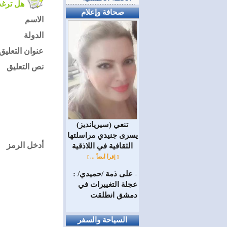
هل ترغب في التعليق على الموضوع ؟
صحافة وإعلام
الاسم
الدولة
عنوان التعليق
نص التعليق
(سيريانديز) تنعي
يسرى جنيدي مراسلتها
أدخل الرمز
الثقافية في اللاذقية
[ إقرأ أيضاً ... ]
على ذمة /حميدي/ :
=
عجلة التغييرات في
دمشق انطلقت
السياحة والسفر