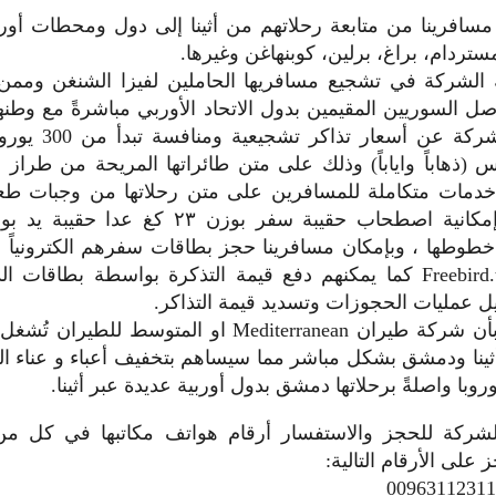
سافرينا من متابعة رحلاتهم من أثينا إلى دول ومحطات أورب
مستردام، براغ، برلين، كوبنهاغن وغيرها.
لشركة في تشجيع مسافريها الحاملين لفيزا الشنغن وممن 
وصل السوريين المقيمين بدول الاتحاد الأوربي مباشرةً مع وطنه
فقد أعلنت الشركة عن 
خدمات متكاملة للمسافرين على متن رحلاتها من وجبات طع
طوطها ، وبإمكان مسافرينا حجز بطاقات سفرهم الكترونياً 
الشركة Freebird.travel كما يمكنهم دفع قيمة التذكرة بواسطة بطاقات
ل عمليات الحجوزات وتسديد قيمة التذاكر.
تجدر الإشارة بأن شركة طيران Mediterranean او المتوسط ل
أثينا ودمشق بشكل مباشر مما سيساهم بتخفيف أعباء و عناء 
روبا واصلةً برحلاتها دمشق بدول أوربية عديدة عبر أثينا.
ركة للحجز والاستفسار أرقام هواتف مكاتبها في كل من
على الأرقام التالية: