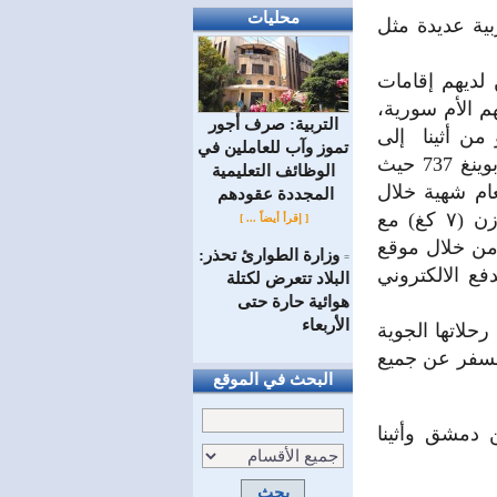
محليات
ية عديدة مثل
لديهم إقامات
م الأم سورية،
التربية: صرف أجور
أسعار تذاكر تشجيعية ومنافسة تبدأ من 300 يورو من أثينا إلى
تموز وآب للعاملين في
دمشق وبالعكس (ذهاباً واياباً) وذلك على متن طائراتها المريحة من طراز بوينغ 737 حيث
الوظائف ‏التعليمية
ام شهية خلال
المجددة عقودهم ‏
الرحلات إلى إمكانية اصطحاب حقيبة سفر بوزن ٢٣ كغ عدا حقيبة يد بوزن (٧ كغ) مع
[ إقرأ أيضاً ... ]
من خلال موقع
وزارة الطوارئ تحذر:
=
 الدفع الالكتروني
البلاد تتعرض لكتلة
هوائية حارة حتى
الأربعاء
لطيران تُشغل رحلاتها الجوية
السفر عن جميع
البحث في الموقع
 دمشق وأثينا