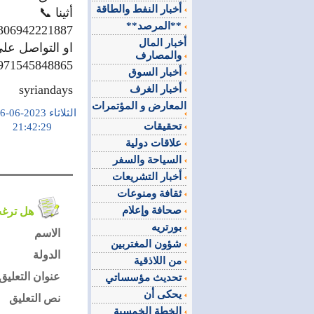
أخبار النفط والطاقة
أثينا 📞
**المرصد**
306942221887
أخبار المال
او التواصل عل
والمصارف
971545848865
أخبار السوق
syriandays
أخبار الغرف
المعارض و المؤتمرات
الثلاثاء 2023-06-06
تحقيقات
21:42:29
علاقات دولية
السياحة والسفر
أخبار التشريعات
ثقافة ومنوعات
صحافة وإعلام
هل ترغب في التعليق على الموضوع ؟
بورتريه
الاسم
شؤون المغتربين
الدولة
من اللاذقية
عنوان التعليق
تحديث مؤسساتي
يحكى أن
نص التعليق
الخطة الخمسية