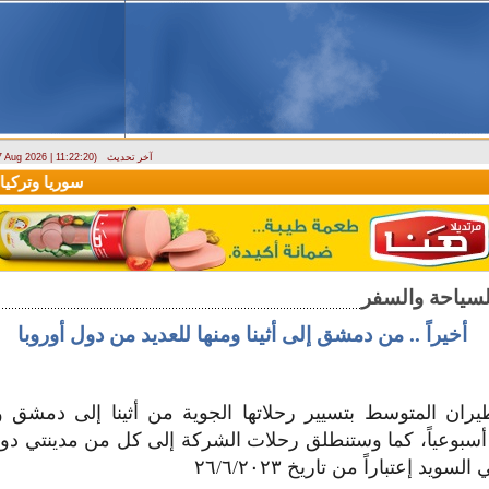
آخر تحديث
 7 Aug 2026 | 11:22:20)
ارتباك في الأسواق.. والمركزي يصدر تعميما جديدا بخصوص استبدال العملة
سوريا وتركيا تو
أخيراً .. من دمشق إلى أثينا ومنها للعديد من دول أوروبا
ران المتوسط بتسيير رحلاتها الجوية من أثينا إلى دمشق 
أسبوعياً، كما وستنطلق رحلات الشركة إلى كل من مدينتي دوس
ويد إعتباراً من تاريخ ٢٦/٦/٢٠٢٣