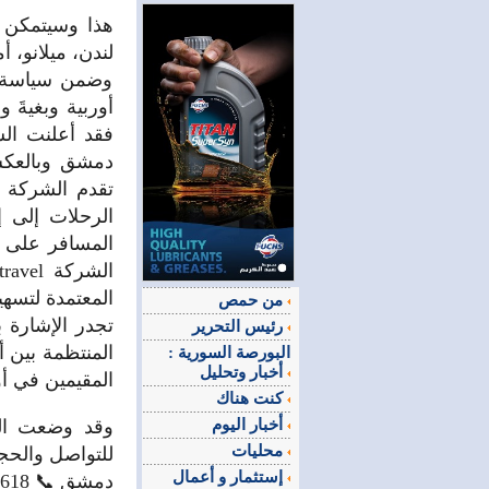
هذا وسيتمكن م
لندن، ميلانو، أ
وضمن سياسة ا
أوربية وبغيةَ 
تقدم الشركة 
المسافر على خ
المعتمدة لتسهي
من حمص
رئيس التحرير
المنتظمة بين 
البورصة السورية :
أخبار وتحليل
المقيمين في أو
كنت هناك
أخبار اليوم
وقد وضعت الش
محليات
للتواصل والحجز 
إستثمار و أعمال
دمشق 📞 00963112311618