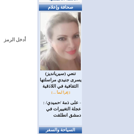
صحافة وإعلام
أدخل الرمز
(سيريانديز) تنعي
يسرى جنيدي مراسلتها
الثقافية في اللاذقية
[ إقرأ أيضاً ... ]
على ذمة /حميدي/ :
=
عجلة التغييرات في
دمشق انطلقت
السياحة والسفر