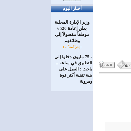
أخبار اليوم
وزير الإدارة المحلية
يعلن إعادة 6520
موظفاً مفصولاً إلى
‏وظائفهم
[ إقرأ أيضاً ... ]
75 مليون دخلوا إلى
=
التطبيق في ساعة ..
باحث : العمل على
بنية تقنية أكثر قوة
ومرونة