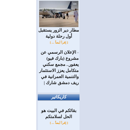
مطار دير الزور يستقبل
أول رحلة دولية
[ إقرأ أيضاً ... ]
الإعلان الرسمي عن
=
مشروع (بارك فيو)
يعفور.. مجمع سكني
متكامل يعزز الاستثمار
والتنمية العمرانية في
ريف دمشق شارك |
كاريكاتير
بقائكم في البيت هو
الحل لسلامتكم
[ إقرأ أيضاً ... ]