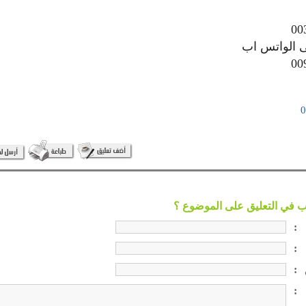
00
ى الواتس اب
00
:
:
:
: