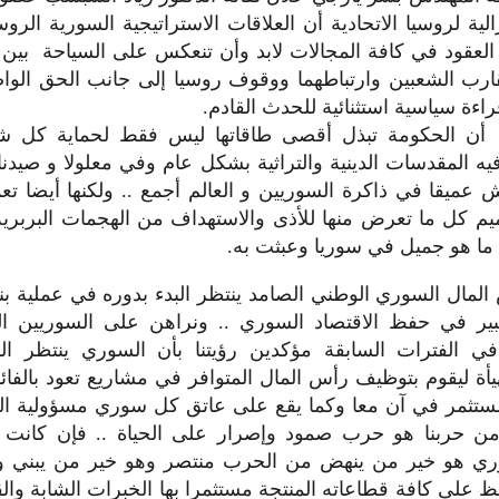
الية لروسيا الاتحادية أن العلاقات الاستراتيجية السورية الر
العقود في كافة المجالات لابد وأن تنعكس على السياحة بين ا
قارب الشعبين وارتباطهما ووقوف روسيا إلى جانب الحق الو
ءة سياسية استثنائية للحدث القادم.
أن الحكومة تبذل أقصى طاقاتها ليس فقط لحماية كل ش
فيه المقدسات الدينية والتراثية بشكل عام وفي معلولا و صيد
 عميقا في ذاكرة السوريين و العالم أجمع .. ولكنها أيضا ت
م كل ما تعرض منها للأذى والاستهداف من الهجمات البربرية ا
ا هو جميل في سوريا وعبثت به.
لمال السوري الوطني الصامد ينتظر البدء بدوره في عملية بناء
بير في حفظ الاقتصاد السوري .. ونراهن على السوريين الم
 في الفترات السابقة مؤكدين رؤيتنا بأن السوري ينتظر ا
أة ليقوم بتوظيف رأس المال المتوافر في مشاريع تعود بالفا
ستثمر في آن معا وكما يقع على عاتق كل سوري مسؤولية ال
 من حربنا هو حرب صمود وإصرار على الحياة .. فإن كانت
ي هو خير من ينهض من الحرب منتصر وهو خير من يبني 
 على كافة قطاعاته المنتجة مستثمرا بها الخبرات الشابة والقد