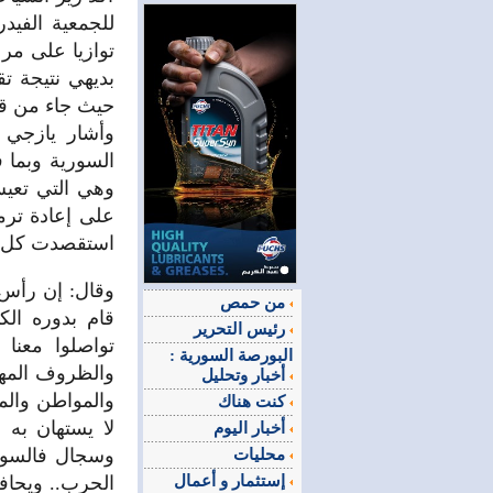
للجمعية الفيدر
توازيا على مر 
بديهي نتيجة ت
حيث جاء من قرا
وأشار يازجي 
السورية وبما 
وهي التي تعيش
على إعادة ترمي
استقصدت كل م
وقال:
إن رأس ا
من حمص
قام بدوره الك
رئيس التحرير
تواصلوا معنا
البورصة السورية :
والظروف المهي
أخبار وتحليل
والمواطن والم
كنت هناك
لا يستهان به
أخبار اليوم
وسجال فالسور
محليات
إستثمار و أعمال
الحرب.. ويحافظ