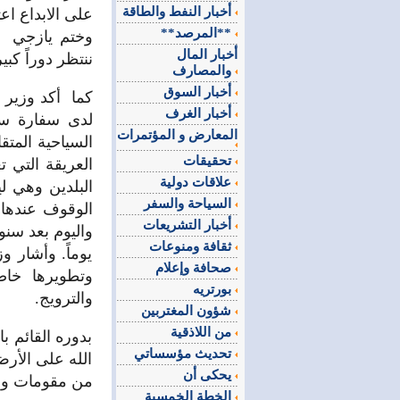
أخبار النفط والطاقة
على الابداع اع
**المرصد**
وختم يازجي حد
أخبار المال
ننتظر دوراً كبي
والمصارف
أخبار السوق
كما أكد وزير ا
أخبار الغرف
لدى سفارة سل
المعارض و المؤتمرات
السياحية المتق
تحقيقات
العريقة التي 
علاقات دولية
البلدين وهي ل
السياحة والسفر
الوقوف عندها 
أخبار التشريعات
واليوم بعد سنو
ثقافة ومنوعات
يوماً. وأشار و
صحافة وإعلام
وتطويرها خاصة
بورتريه
والترويج.
شؤون المغتربين
من اللاذقية
بدوره القائم 
تحديث مؤسساتي
الله على الأرض
يحكى أن
من مقومات وعلى
الخطة الخمسية