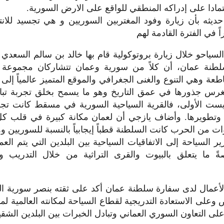
تمادا على إدراكه المنطقي للواقع على الارض السورية.
يثه بأن زيارة وفود المغتربين السوريين و هي تجسيد للانت
راً في الفترة القادمة لهم
لسياحو خلال زيارة بروتوكولية قام بها خالد بن سالم السعدي ا
طنة عمان، أن كلاً من سورية وعمان تتشاركان مجموعة 
اطعة وهي التنوع والغنى الجغرافي والموقع المتميز عالمياً إل
تغرس جذورها في عمق التاريخ وهو ما يسمح بخلق تجربة تباد
يست الأولى، فالقرية السياحية السورية في مسقط كانت تج
وتطويرها. وأضاف يازجي أن لعمان مكانة كبيرة في قلب كل
ات من الحرب كانت السلطنة قطباً إيجابياً بالنسبة للسوريين و
زير السياحة إلى الاتفاقيات السياحية بين البلدين التي يتم الع
ً ما يتعلق بالبيوت والقرى التراثية من خلال التدريب وت
بالأعمال لدى سفارة سلطنة عمان أكد على ثقته بنصر سورية ا
 وعلى الاستعادة التدريجية لقطاع السياحة لمكانته العالمية لم
 التعاون السوري العماني وتبادل الخبرات بين البلدين الشقي