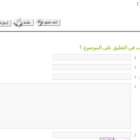
:
:
:
:
: