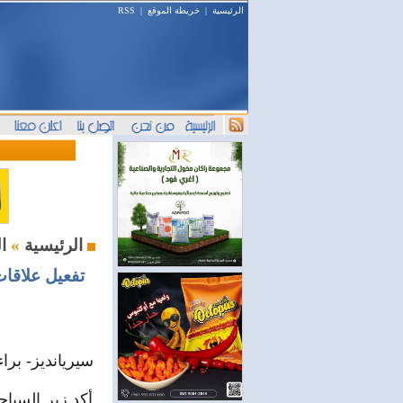
الرئيسية
|
خريطة الموقع
|
RSS
السياحة والسفر
الرئيسية
»
تفعيل علاقات
سيريانديز- براء
أكد زير السيا