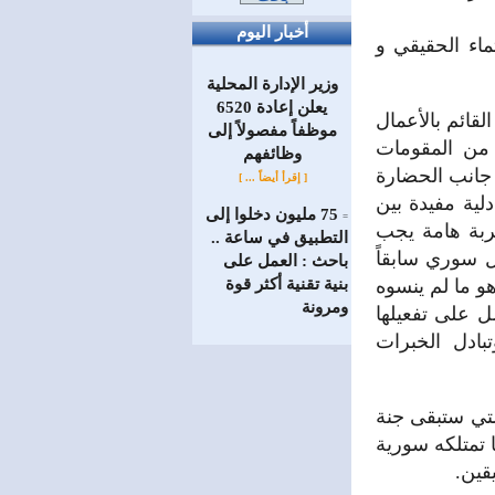
أخبار اليوم
ماء الحقيقي و
وزير الإدارة المحلية
يعلن إعادة 6520
لقائم بالأعمال
موظفاً مفصولاً إلى
من المقومات
‏وظائفهم
ى جانب الحضارة
[ إقرأ أيضاً ... ]
لية مفيدة بين
75 مليون دخلوا إلى
=
ربة هامة يجب
التطبيق في ساعة ..
 سوري سابقاً
باحث : العمل على
هو ما لم ينسوه
بنية تقنية أكثر قوة
ومرونة
مل على تفعيلها
بادل الخبرات
لتي ستبقى جنة
ا تمتلكه سورية
قين.