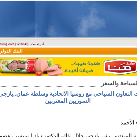
آخر تحديث
- 8 Aug 2026 | 12:50:49)
دراسة حول التضخم في سوريا بين 2010 و2025
البنك الدولي يمنح سورية منحة 
 التعاون السياحي مع روسيا الاتحادية وسلطة عمان..يازجي
السوريين المغتربين
 الأحمد
حة المهندس بشر يازجي خلال لقائه الدكتور زياد السبسب عضو