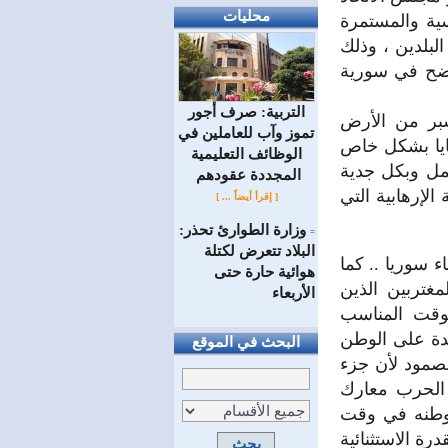
محليات
وسية والمستمرة
لبلدين ، وذلك
اضح في سورية
التربية: صرف أجور
بر من الأرض
تموز وآب للعاملين في
نايا بشكل خاص
الوظائف ‏التعليمية
عمل وبكل جدية
المجددة عقودهم ‏
لإرهابية التي
[ إقرأ أيضاً ... ]
وزارة الطوارئ تحذر:
=
البلاد تتعرض لكتلة
 سوريا .. كما
هوائية حارة حتى
غتربين الذين
الأربعاء
لوقت المناسب
ئدة على الوطن
البحث في الموقع
صمود لأن جزء
 الحرب معارك
وطنه في وقت
رة الاستثنائية