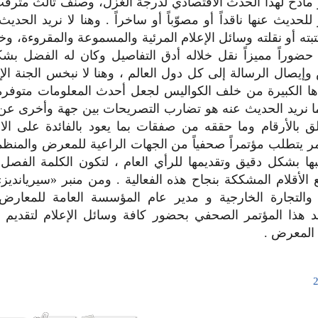
ر مادح لهذا الحدث الاقتصادي لدرجة الغزل، وصنفٌ ثالث مترق
لحديث عنها ناقداً أو مصوّباً أو ساخراً . وهنا لا نريد الحد
ته أو نقلته وسائل الإعلام المرئية والمسموعة والمقروءة، وخا
ضوراً مميزاً نقل خلاله أدق التفاصيل وكان له الفضل ب
إيصال الرسالة إلى كل دول العالم ، وهنا لا نبخس الجنة الإع
دها الكبيرة من خلف الكواليس لجعل أحدث المعلومات متوف
ما نريد الحديث عنه هو تضارب التصريحات بين جهة وأخرى عن
ق بالأرقام وما حققه من صفقات بما يعود بالفائدة على الا
مر يتطلب مؤتمراً صحفياً من الجهات الراعية للمعرض والمنظ
يبها بشكل دقيق وتقديمها للرأي العام ، لتكون الكلمة الفصل
ع الأقلام المشككة بنجاح هذه الفعالية . ومن منبر «سيرياندي
 والتجارة الخارجية و مدير عام المؤسسة العامة للمعارض
 هذا المؤتمر الصحفي بحضور كافة وسائل الإعلام لتقديم البي
المعرض .