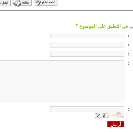
:
:
:
:
: