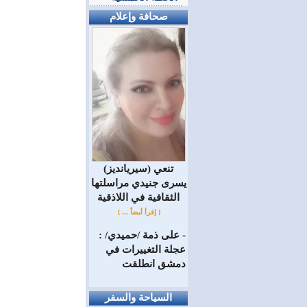
صحافة وإعلام
(سيريانديز) تنعي
يسرى جنيدي مراسلتها
الثقافية في اللاذقية
[ إقرأ أيضاً ... ]
على ذمة /حميدي/ :
=
عجلة التغييرات في
دمشق انطلقت
السياحة والسفر