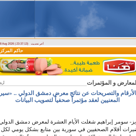
آخر تحديث
- 8 Aug 2026 | 23:37:13)
وزارة الطوارئ تحذر: البلاد تتعرض لكتلة هوائية حارة حتى الأربعاء
حاكم المركزي: 
أرش
لأرقام والتصريحات عن نتائج معرض دمشق الدولي .. «سيري
المعنيين لعقد مؤتمراً صحفياً لتصويب البيانات
يرات أقلام الصحفيين في سورية بين متابع بشكل يومي لكل