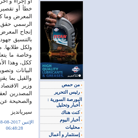
أو إجراء و آخ
خطأ أو تقصير ل
المعرض وما كتب
الرسمي حقق ح
إنجاح المعرض و
بالتنسيق جهو
ولكل طلابها. 
وخاصة ما يتعل
ككل، وهذا الأ
البيانات وتصو
والقيل بما يقن
من حمص
وزير الاقتصاد
رئيس التحرير
المصدرين لعقد
البورصة السورية :
والصحيحة عن 
أخبار وتحليل
سيريانديز
كنت هناك
أخبار اليوم
الإثنين 2017-08-28
محليات
06:48:28
إستثمار و أعمال