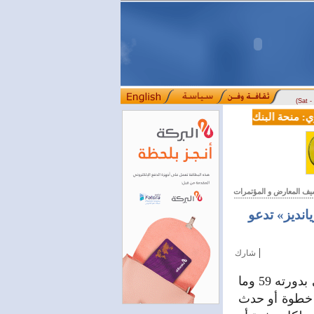
(Sat 
منحة البنك الدولي لسورية خطوة أساسية نحو بناء قطاع مالي حديث
ل
::::
يف المعارض و المؤتمرات
انديز» تدعو
|
شارك
خاص- سيريانديز- سومر إبراهيم شغلت الأيام العشرة لمعرض دمشق الدولي بدورته 59 وما
 خطوة أو حدث