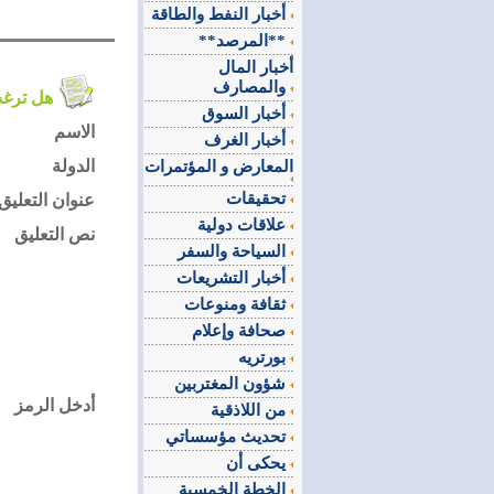
أخبار النفط والطاقة
**المرصد**
أخبار المال
والمصارف
هل ترغب في التعليق على الموضوع ؟
أخبار السوق
الاسم
أخبار الغرف
الدولة
المعارض و المؤتمرات
تحقيقات
عنوان التعليق
علاقات دولية
نص التعليق
السياحة والسفر
أخبار التشريعات
ثقافة ومنوعات
صحافة وإعلام
بورتريه
شؤون المغتربين
أدخل الرمز
من اللاذقية
تحديث مؤسساتي
يحكى أن
الخطة الخمسية