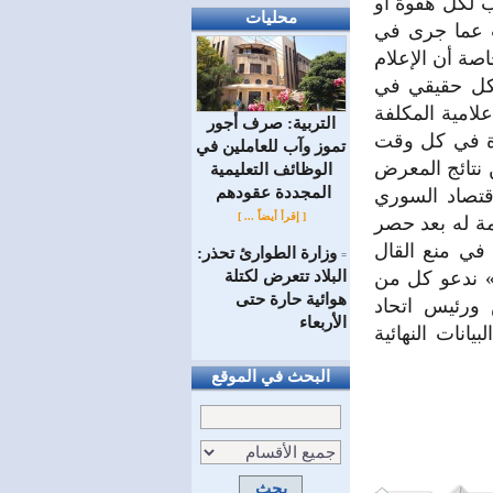
ب لكل هفوة أو
محليات
يث عما جرى في
صة أن الإعلام
شكل حقيقي في
لامية المكلفة
التربية: صرف أجور
رة في كل وقت
تموز وآب للعاملين في
 نتائج المعرض
الوظائف ‏التعليمية
المجددة عقودهم ‏
قتصاد السوري
[ إقرأ أيضاً ... ]
مة له بعد حصر
 في منع القال
وزارة الطوارئ تحذر:
=
البلاد تتعرض لكتلة
ز» ندعو كل من
هوائية حارة حتى
 ورئيس اتحاد
الأربعاء
انات النهائية
البحث في الموقع