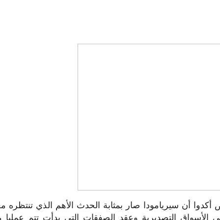
دوا أن سيريامودا صار بمثابة الحدث الأهم الذي تنتظره معا
ى الأسواق التصديرية وعقد الصفقات التي بدأت تتم عمليا م