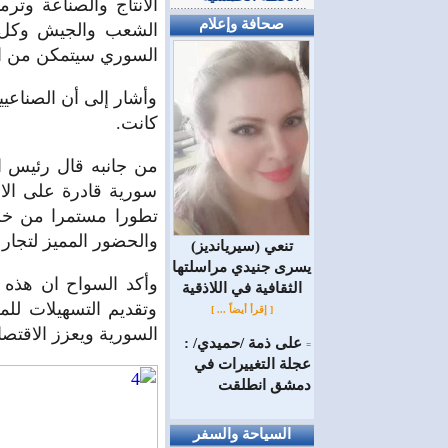
الانتاج والصناعة وتر
صحافة وإعلام
الشعب والجيش وكل م
السوري سيتمكن من اعاد
وأشار إلى أن الصناعي
كانت.
من جانبه قال رئيس ا
سورية قادرة على الان
تطورا مستمرا من خلا
والحضور المميز لتجار 
(سيريانديز) تنعي
يسرى جنيدي مراسلتها
وأكد السواح ان هذه ا
الثقافية في اللاذقية
وتقديم التسهيلات لل
[ إقرأ أيضاً ... ]
السورية ويعزز الاقتصا
على ذمة /حميدي/ :
=
عجلة التغييرات في
دمشق انطلقت
السياحة والسفر