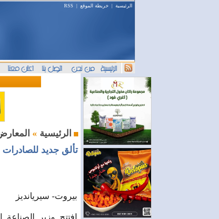
الرئيسية
|
خريطة الموقع
|
RSS
دراسة حول التضخم في سوريا بين 2010 و2025
البنك ا
المعارض و المؤتمرات
الرئيسية
»
تألق جديد للصادرات 
بيروت- سيريانديز
افتتح وزير الصناعة