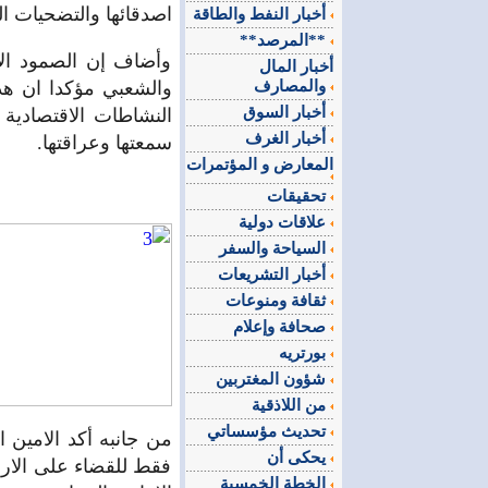
اصدقائها والتضحيات ا
أخبار النفط والطاقة
**المرصد**
وأضاف إن الصمود الا
أخبار المال
والمصارف
والشعبي مؤكدا ان هذ
أخبار السوق
النشاطات الاقتصادية 
أخبار الغرف
سمعتها وعراقتها.
المعارض و المؤتمرات
تحقيقات
علاقات دولية
السياحة والسفر
أخبار التشريعات
ثقافة ومنوعات
صحافة وإعلام
بورتريه
شؤون المغتربين
من اللاذقية
تحديث مؤسساتي
من جانبه أكد الامين
يحكى أن
فقط للقضاء على الاره
الخطة الخمسية