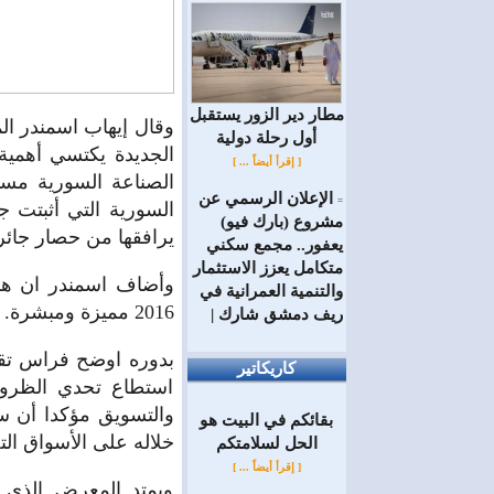
مطار دير الزور يستقبل
وقال إيهاب اسمندر الم
أول رحلة دولية
[ إقرأ أيضاً ... ]
الصناعة السورية مست
الإعلان الرسمي عن
=
السورية التي أثبتت ج
مشروع (بارك فيو)
يرافقها من حصار جائر
يعفور.. مجمع سكني
متكامل يعزز الاستثمار
وأضاف اسمندر ان هنا
والتنمية العمرانية في
2016 مميزة ومبشرة.
ريف دمشق شارك |
بدوره اوضح فراس تقي
كاريكاتير
استطاع تحدي الظروف 
والتسويق مؤكدا أن سي
بقائكم في البيت هو
خلاله على الأسواق الت
الحل لسلامتكم
[ إقرأ أيضاً ... ]