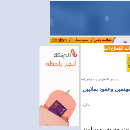
(Sat 
بعد سنوات من الصّدّ عن أعماله.. القاصّ والرّوائي عبد 
::::
أرشيف المعارض و المؤتمرات
هتمين وعقود بملايين
|
شارك
يروت معرض سيريامود