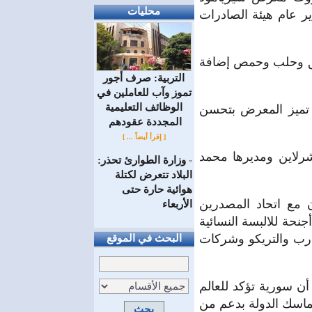
محليات
ر عام هيئة الصادرات
ة من دمشق وحلب وحمص إضافة
التربية: صرف أجور
تموز وآب للعاملين في
الوظائف ‏التعليمية
عراق، كما تميز المعرض بتحسن
المجددة عقودهم ‏
[ إقرأ أيضاً ... ]
رلاين ومديرها محمد
وزارة الطوارئ تحذر:
=
البلاد تتعرض لكتلة
هوائية حارة حتى
 مع اتحاد المصدرين
الأربعاء
نحة للالبسة النسائية
وارب والتريكو وشركات
البحث في الموقع
ن سورية تؤكد للعالم
تماسك الدولة بدعم من