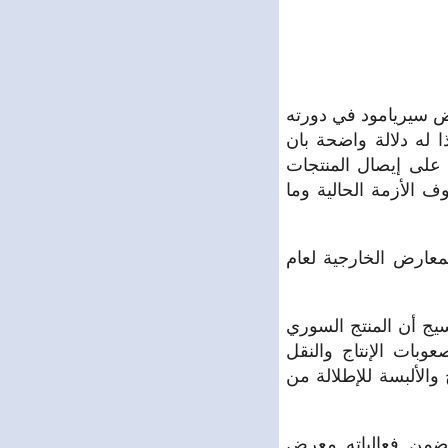
رض سيريامود في دورته
أهمية خاصة كونه أول معرض خارجي سوري لهذا العام 2016 وهذا له دلالة واضحة بان
 على إيصال المنتجات
 الأزمة الحالية وما
معارض الخارجية لعام
يج أن المنتج السوري
بات الإنتاج والنقل
والألبسة للإطلالة من
ساحة نحو 3000 متر مربع ويقام ضمن فعالياته معرض