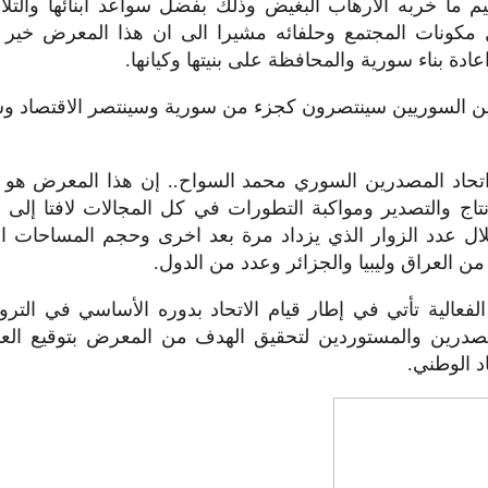
ميم ما خربه الارهاب البغيض وذلك بفضل سواعد أبنائها والتل
كونات المجتمع وحلفائه مشيرا الى ان هذا المعرض خير 
ة بناء سورية والمحافظة على بنيتها وكيانها.
ين السوريين سينتصرون كجزء من سورية وسينتصر الاقتصاد وس
تحاد المصدرين السوري محمد السواح.. إن هذا المعرض هو ر
تاج والتصدير ومواكبة التطورات في كل المجالات لافتا إلى
ل عدد الزوار الذي يزداد مرة بعد اخرى وحجم المساحات ا
من العراق وليبيا والجزائر وعدد من الدول.
لفعالية تأتي في إطار قيام الاتحاد بدوره الأساسي في التر
مصدرين والمستوردين لتحقيق الهدف من المعرض بتوقيع العق
د الوطني.