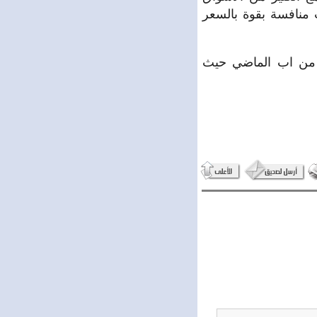
ت منافسة بقوة بالسعر
ت النسخة السادسة لمعرض “سيريامودا” نظمت في بيروت بين ال7 وال9 من اب الماضي حيث