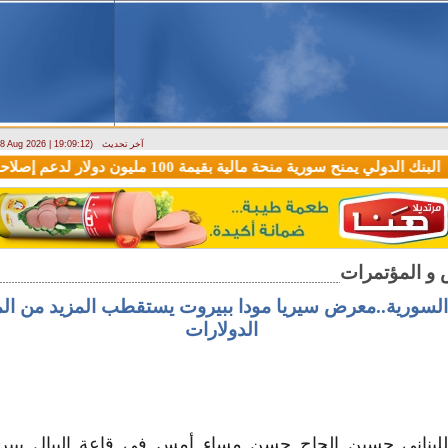
آخر تحديث
- 8 Aug 2026 | 19:09:12)
لدولي يمنح سورية منحة مالية بقيمة 100 مليون دولار لدعم إصلاحات القطاع المالي
السورية..معرض سيريا مودا ببيروت يستقطب المزيد من الم
الدولارات
 اللبناني حسين الحاج حسن مساء أمس في قاعة البيال بب