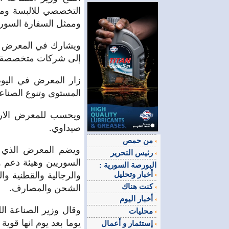
التخصصي للالبسة ومس
وممثل السفارة السوري
إلى شركات متخصصة بال
المستوى وتنوع الصناع
ويحسب للمعرض الارت
صيداوي.
من حمص
ويضم المعرض الذي تن
رئيس التحرير
السوريين وهيئة دعم و
البورصة السورية :
أخبار وتحليل
والرجالية والقطنية و
كنت هناك
الشحن والمصارف.
أخبار اليوم
وقال وزير الصناعة ال
محليات
يوما بعد يوم انها قو
إستثمار و أعمال