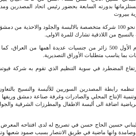
تلزماتها بدورته السابعة
بحضور رئيس اتحاد المصدرين ومدي
ة ببيروت
ويشارك في المعرض نحو 100 شركة متخصصة بالالبسة والجلود والاحذي
نسيج من اللاذقية تشارك للمرة الاولى.
زار المعرض في اليوم الأول 500 زائر من جنسيات عديدة أهمها من ال
ات بما يناسب متطلبات الأوراق التصديرية.
فاع المضطرد في سوية التنظيم الذي تقوم به شركة فيوتش
ظمه رابطة المصدرين السوريين للألبسة والنسيج بالتعاون
تنمية الإنتاج المحلي والصادرات وغرفة صناعة دمشق وريفها أج
الرياضية اضافة الى ألبسة الاطفال والمطرزات الشرقية والج
لبناني حسين الحاج حسن في تصريح له لدى افتتاحه المعرض أ
ية وصامدة وانها ماضية في طريق الانتصار بسبب صمود شعبها و