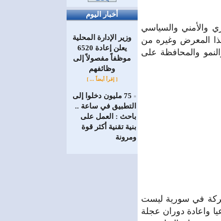
أخبار اليوم
ي والأمني والسياسي
وزير الإدارة المحلية
ذا المعرض وغيره من
يعلن إعادة 6520
النمو والمحافظة على
موظفاً مفصولاً إلى
‏وظائفهم
[ إقرأ أيضاً ... ]
75 مليون دخلوا إلى
=
التطبيق في ساعة ..
باحث : العمل على
بنية تقنية أكثر قوة
ومرونة
معركة في سورية ليست
يا واعادة دوران عجلة