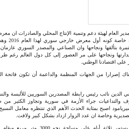
دير العام لهيئة دعم وتنمية الإنتاج المحلي والصادرات ان مع
الجديدة يكتسي 
مرة بتألقها ونجاحها وان الصناعي والمصدر السوري عازمان
دارتها ونجاحها على مر العصور إلى كل دول العالم رغم ظروف
 على اقتصادنا الوطني.
ك إصرارا من الجهات المنظمة والداعمة أن تكون فاتحة ال
 الدين نائب رئيس رابطة المصدرين السوريين للألبسة والنس
والتداعيات جراء الأزمة في سورية وتجاوز الكثير من صعو
ريامود اصبح بمثابة الحدث الأهم الذي تنتظره معامل النسيج 
صديرية وخاصة ان عدد الزوار ازداد بشكل كبير ولافت.
ويمتد المعرض الذي يستمر ثلاثة أيام على م