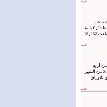
المزيد
وراق المالية بنتيجة جلسة تداولات اليوم 16ر1 نقطة عن
الجلسة الماضية حيث أغلق على قيمة 15ر3121 نقطة وبنسبة تغير موجبة قدرها 04ر0 بالمئة
بنتيجة تداول قدره 43473 سهما موزعة على 26 صفقة بقيمة تداولات إجمالية بلغت 232ر18
المزيد
من أربع
جلسات الى خمس واعتمادها من الاحد الى الخميس اعتبارا من يوم الاحد ال 23 من الشهر
 للاوراق
المزيد