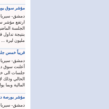
مؤشر سوق بورصة دمشق يرتفع 1.16 ن
دمشق- سيريان
مليون ليرة ...
قريباً خمس جل
دمشق- سيريان
أعلنت سوق دمش
الحالي وذلك ل
المالية وبما ي
مؤشر بورصة دمشق يرتفع 37ر21 نقطة وقيم
دمشق- سيريان