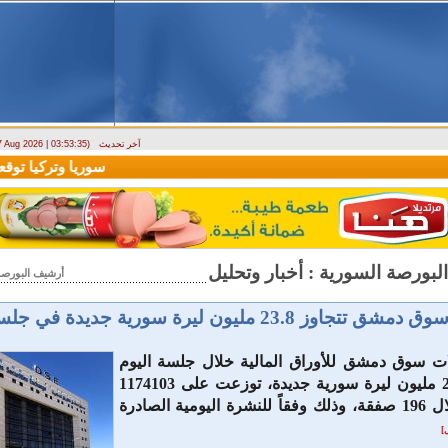
آخر تحديث
 7 Aug 2026 | 03:53:35)
ارتباك في الأسواق.. والمركزي يصدر تعميما جديدا بخصوص استبدال العملة
سوريا وتركيا توقعان ات
أرشيف البورصة 
اوز 23.8 مليون ليرة سورية جديدة في جلسة الثلاثاء
ات سوق دمشق للأوراق المالية خلال جلسة اليوم
الثلاثاء الـ 23.8 مليون ليرة سورية جديدة، توزعت على 1174103
أسهم، من خلال 196 صفقة، وذلك وفقاً للنشرة اليومية الصادرة
]