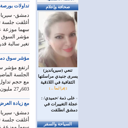
تداولات بورصة دمشق 711ر13 مليون ليرة وال
صحافة وإعلام
دمشق- سيريان
تغير سالبة قدرها 74ر0 بالم
مؤشر سوق دمشق للأ
(سيريانديز) تنعي
يسرى جنيدي مراسلتها
الثقافية في اللاذقية
603ر27 مليون ليرة ...
[ إقرأ أيضاً ... ]
على ذمة /حميدي/ :
=
مع زيادة العرض 
عجلة التغييرات في
دمشق انطلقت
دمشق- سيريان
السياحة والسفر