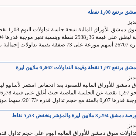
تفع 08ر1 نقطة
ديز
ارتفع مؤشر سوق دمشق للأوراق
ة التداولات 662ر6 ملايين ليرة
ديز
دمشق للأوراق المالية للصعود بعد انخفاض استمر لأسابيع ليرت
داول قدره /20173/ سهما موزعة على ...
ن ليرة والمؤشر ينخفض 53ر5 نقاط
ديز