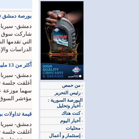
بورصة دمشق تدع
دمشق- سيريان
التي تقدمها ال
الدراسات والإ
أكثر من 13 مليونا قيمة تداولات سوق دمشق
دمشق- سيريان
من حمص
رئيس التحرير
مؤءشر السوق 89ر12 نقطة عن الجلسة الماضية ليغلق على قيمة 94ر2943 نقط
البورصة السورية :
أخبار وتحليل
كنت هناك
قيمة تداولات بورصة د
أخبار اليوم
دمشق- سيريان
محليات
إستثمار و أعمال