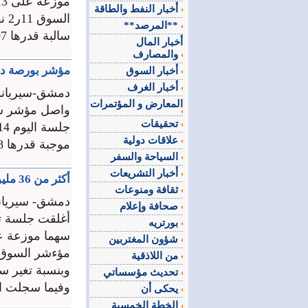
أخبار النفط والطاقة
**المرصد**
سالبة قدرها 07ر0 بالمئة. ...
أخبار المال
والمصارف
مؤشر بورصة دمشق يتقدم بـ 14ر8 نقاط 
أخبار السوق
أخبار الغرف
دمشق-سيرياند
المعارض و المؤتمرات
واصل مؤشر سوق
تحقيقات
علاقات دولية
موجبة قدرها 28ر0 بالمئة، وسجلت الجلسة ...
السياحة والسفر
أخبار التشريعات
أكثر من 36 مليون ليرة تداولات سوق دمشق والمؤشر يتراجع 30ر16 نقطة
ثقافة ومنوعات
دمشق- سيريان
صحافة وإعلام
بورتريه
شؤون المغتربين
من اللاذقية
وبنسبة تغير سالبة قدر
تحديث مؤسساتي
وفيما سجلت الجلسة تداول أسهم
يحكى أن
الخطة الخمسية