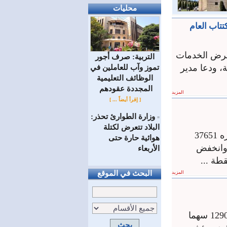
محليات
تاب العام
 دمشق الدولي لعرض الخدمات
التربية: صرف أجور
، ودعا مدير
تموز وآب للعاملين في
الوظائف ‏التعليمية
المجددة عقودهم ‏
المزيد
[ إقرأ أيضاً ... ]
وزارة الطوارئ تحذر:
=
البلاد تتعرض لكتلة
أغلقت جلسة تداولات سوق دمشق للأوراق المالية اليوم على حجم تداول قدره 37651
هوائية حارة حتى
 بلغت 489ر13 مليون ليرة وانخفض
الأربعاء
البحث في الموقع
المزيد
أغلقت جلسة تداولات سوق دمشق للأوراق المالية على حجم تداول قدره 129079 سهما