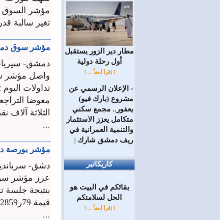
تغير سالبة قدرها 72ر0 بالم
مؤشر سوق دمشق يتجاوز حاج
مطار دير الزور يستقبل
أول رحلة دولية
دمشق- سيريان
[ إقرأ أيضاً ... ]
واصل مؤشر سوق
الإعلان الرسمي عن
=
مشروع (بارك فيو)
معوضا التراجع
يعفور.. مجمع سكني
الثلاثة آلاف ن
متكامل يعزز الاستثمار
...
والتنمية العمرانية في
ريف دمشق شارك |
مؤشر بورصة دمشق ير
كاريكاتير
دشق- سرياندي
عزز مؤشر سوق 
بقائكم في البيت هو
الحل لسلامتكم
ق
[ إقرأ أيضاً ... ]
...