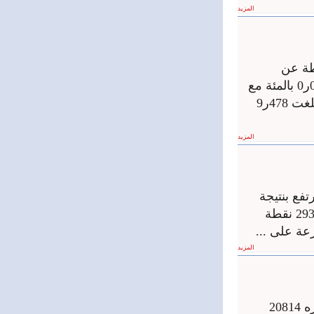
المزيد
 المالية نتيجة جلسة تداولات اليوم 08ر1 نقطة عن
الجلسة الماضية ليغلق على قيمة 36ر2938 نقطة وبنسبة تغير موجبة قدرها 04ر0 بالمئة مع
حجم تداول قدره 26707 أسهم موزعة على 73 صفقة بقيمة تداولات إجمالية بلغت 478ر9
المزيد
فع بنتيجة
جلسة اليوم بنحو 97ر1 نقطة عن الجلسة الماضية حيث أغلق على قيمة 78ر2936 نقطة
المزيد
أغلقت جلسة تداولات سوق دمشق للأوراق المالية اليوم على حجم تداول قدره 20814