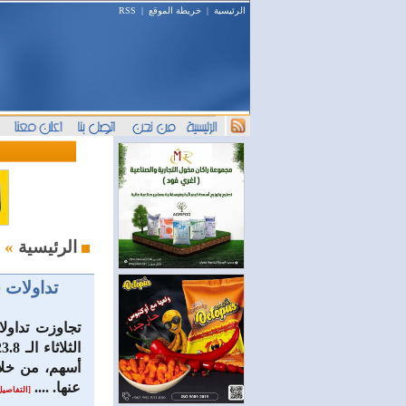
الرئيسية
|
خريطة الموقع
|
RSS
البورصة السورية : أخبار وتحليل
الرئيسية
»
‏تداولات سوق دمشق تتج
تجاوزت تداول
عنها. ....
[التفاصيل