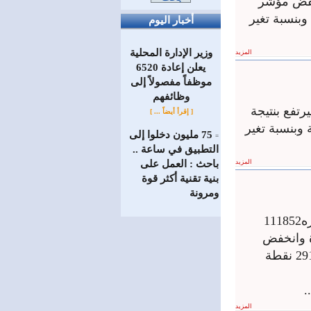
45ر48 مليون ليرة وانخفض مؤشر
الماضية حيث أغلق على قيمة 63ر2953 نقطة وبنسبة تغير
أخبار اليوم
وزير الإدارة المحلية
المزيد
يعلن إعادة 6520
موظفاً مفصولاً إلى
‏وظائفهم
رتفع بنتيجة
[ إقرأ أيضاً ... ]
 الجلسة الماضية وليغلق على قيمة 14ر2937 نقطة وبنسبة تغير
75 مليون دخلوا إلى
=
التطبيق في ساعة ..
المزيد
باحث : العمل على
بنية تقنية أكثر قوة
ومرونة
أغلقت جلسة تداولات سوق دمشق للأوراق المالية اليوم على حجم تداول قدره111852
مالية بلغت 124ر36 مليون ليرة وانخفض
مؤءشر السوق 30ر16 نقطة عن الجلسة الماضية حيث أغلق على قيمة 98ر2917 نقطة
المزيد