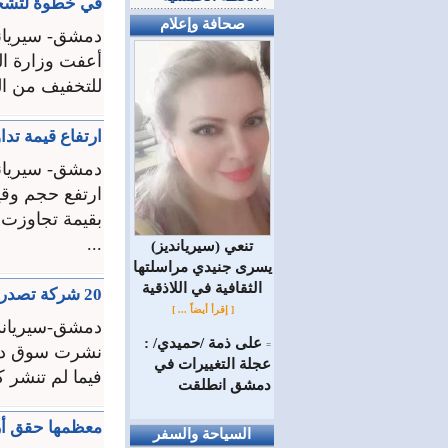
في خطوة لتشجيع
صحافة وإعلام
دمشق- سيريان
أعفت وزارة ال
للتخفيف من ال
ارتفاع قيمة تداولات
دمشق- سيريان
...
(سيريانديز) تنعي
يسرى جنيدي مراسلتها
الثقافية في اللاذقية
20 شركة تصدر بياناتها الأولية بصافي حقوق المساهمين ومجموع الموجودات
[ إقرأ أيضاً ... ]
دمشق-سيرياند
على ذمة /حميدي/ :
=
عجلة التغييرات في
فيما لم تنشر كل
دمشق انطلقت
معظمها حقق أرباحاً... 12 شركة تقدم إفصاحاتها الأولية 
السياحة والسفر