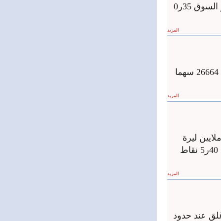
تداول 45454 سهما بقيمة تجاوزت 736ر7 ملايين ليرة سورية وانخفض موءشر السوق 35ر0
المزيد
أغلقت جلسة تداول سوق دمشق للأوراق المالية اليوم على حجم تداول قدره 26664 سهما
المزيد
 قيمة تداولات سوق دمشق للأوراق المالية خلال جلسته اليوم 901ر3 ملايين ليرة
سورية بعد تداول 35120 سهما خلال 40 صفقة في حين انخفض مؤشر السوق 40ر5 نقاط
المزيد
ة الماضية وأغلق عند حدود