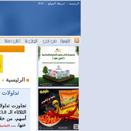
الرئيسية
|
خريطة الموقع
|
RSS
البورصة السورية : أخبار وتحليل
الرئيسية
»
‏تداولات سوق دمشق تتج
تجاوزت تداول
عنها. ....
[التفاصيل