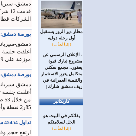
دمشق- سيريان
قدمت 
الشركات قطاعي
مطار دير الزور يستقبل
بورصة دمشق: تداول 33497 سهما بقيمة 2
أول رحلة دولية
دمشق-سيرياند
[ إقرأ أيضاً ... ]
الإعلان الرسمي عن
=
موزعة على 29 صفقة بقيمة تجاوزت 392ر3 ملايين ليرة وانخفض ...
مشروع (بارك فيو)
يعفور.. مجمع سكني
متكامل يعزز الاستثمار
بورصة دمشق: تداول 43588 سهما بقيمة تجاوزت
والتنمية العمرانية في
دمشق-سيرياند
ريف دمشق شارك |
كاريكاتير
85ر2 نقطة وأغلق على قيمة 36ر1247 نقطة ...
بقائكم في البيت هو
الحل لسلامتكم
تداول 45454 سهما في سوق دمشق بقيمة 736ر7 ملايين ليرة
[ إقرأ أيضاً ... ]
ارتفع حجم وقي