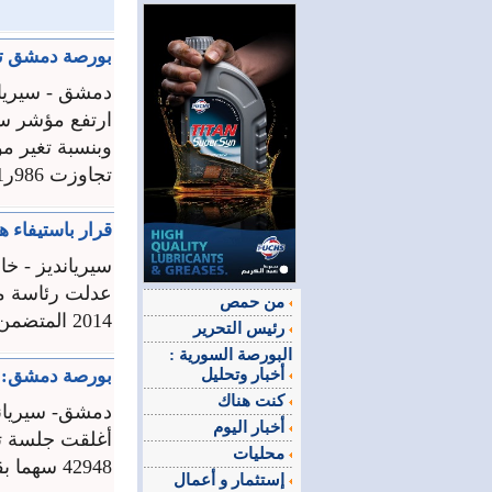
بورصة دمشق تن
دمشق - سيريان
تجاوزت 986ر1 مليون ليرة سورية ...
قرار باستيفاء هيئ
سيريانديز - خ
من حمص
2014 المتضمن نظام بدلات هيئة الأوراق والأسواق المالية السورية، ونص القرار ...
رئيس التحرير
البورصة السورية :
أخبار وتحليل
بورصة دمشق: التداولات
كنت هناك
دمشق- سيريان
أخبار اليوم
أغلقت جلسة ت
محليات
42948 سهما بقيمة تداولات إجمالية تجاوزت 128ر8 ملايين ليرة سورية ...
إستثمار و أعمال