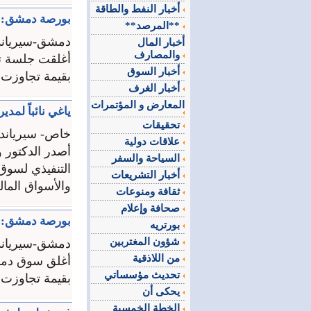
أخبار النفط والطاقة
بورصة دمشق: التداولات 51
**المرصد**
دمشق-سيرياند
أخبار المال
والمصارف
أخبار السوق
بقيمة تجاوزت 151ر5 ملايين ليرة سورية وانخفض ..
أخبار الغرف
المعارض و المؤتمرات
ياغي نائباً لمد
تحقيقات
خاص- سيرياندي
علاقات دولية
أصدر الدكتور و
السياحة والسفر
التنفيذي لسوق 
أخبار التشريعات
والأسواق المال
ثقافة ومنوعات
صحافة وإعلام
بورصة دمشق: تداول 19135 سهما بقيمة 4
بورتريه
شؤون المغتربين
دمشق-سيرياند
من اللاذقية
تحديث مؤسساتي
بقيمة تجاوزت 264ر3 ملايين ليرة فيما انخفض المؤشر ..
يحكى أن
الخطة الخمسية