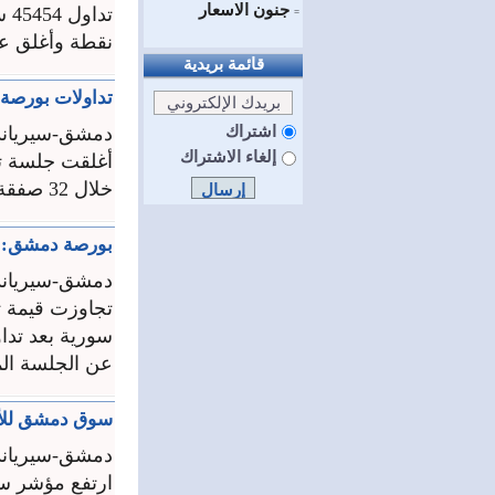
جنون الاسعار
=
نقطة وأغلق على قيمة
قائمة بريدية
تداولات بورصة دمشق تتج
اشتراك
دمشق-سيرياند
إلغاء الاشتراك
خلال 32 صفقة بقيمة تداولات إجمالية تجاوزت 755ر2 مليون ليرة ...
بورصة دمشق: تداول 35120 سهما بقيمة 1
دمشق-سيرياند
عن الجلسة الماضية وبن
سوق دمشق للأوراق المالية: تداول
دمشق-سيرياند