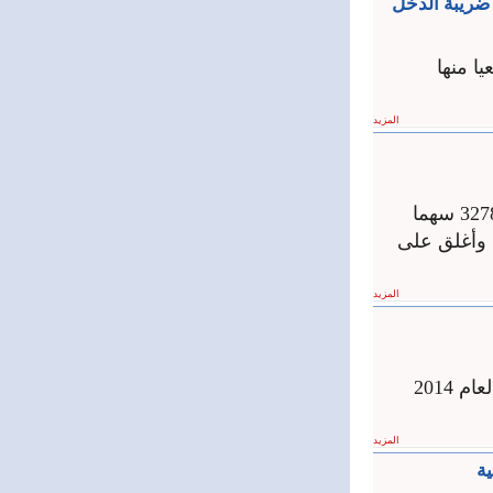
 ضريبة الدخل
ا منها
المزيد
ارتفع حجم وقيمة التداول في سوق دمشق للأوراق المالية اليوم بعد تداول 32789 سهما
 ليرة سورية وانخفض موءشر السوق 39ر3 نقطة وأغلق على
المزيد
نشرت سوق دمشق للأوراق المالية النتائج الأولية لأداء 20 شركة مدرجة عن العام 2014
المزيد