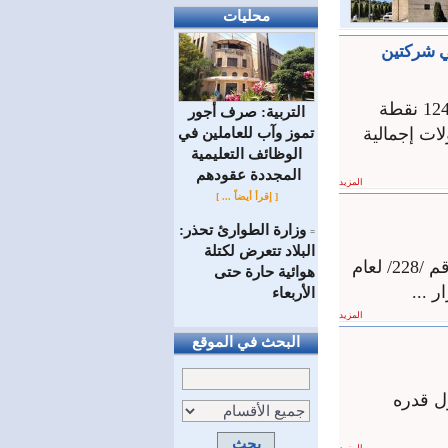
محليات
ي شركتين
ارتفع مؤشر سوق دمشق للأوراق المالية 11ر0 نقطة و أغلق على قيمة 07ر1247 نقطة
التربية: صرف أجور
ه 16946 سهما بقيمة تداولات إجمالية
تموز وآب للعاملين في
الوظائف ‏التعليمية
المجددة عقودهم ‏
المزيد
[ إقرأ أيضاً ... ]
وزارة الطوارئ تحذر:
=
البلاد تتعرض لكتلة
عدلت رئاسة مجلس الوزراء القرار رقم /3947/ لعام 2006 وتعديلاته بالقرار رقم /228/ لعام
هوائية حارة حتى
الأربعاء
المزيد
البحث في الموقع
ل قدره