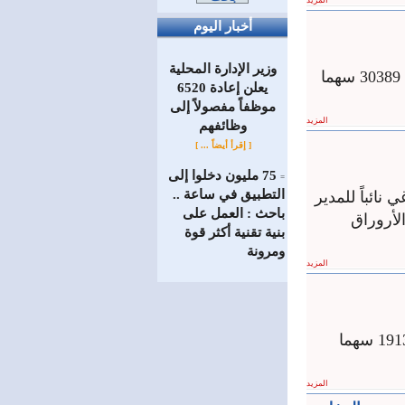
المزيد
أخبار اليوم
وزير الإدارة المحلية
أغلقت جلسة تداول سوق دمشق للأوراق المالية اليوم على حجم تداول قدره 30389 سهما
يعلن إعادة 6520
موظفاً مفصولاً إلى
المزيد
‏وظائفهم
[ إقرأ أيضاً ... ]
75 مليون دخلوا إلى
=
التطبيق في ساعة ..
نائباً للمدير
باحث : العمل على
الأروراق
بنية تقنية أكثر قوة
ومرونة
المزيد
أغلق سوق دمشق للأوراق المالية في نهاية تداولات اليوم على حجم تداول 19135 سهما
المزيد