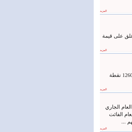
المزيد
ة الماضية وأغلق على قيمة
المزيد
انخفض مؤشر السوق 93ر0 نقطة عن الجلسة الماضية وأغلق على قيمة 30ر1260 نقطة
المزيد
لعام الجاري
رة نفسها من العام الفائت
المزيد