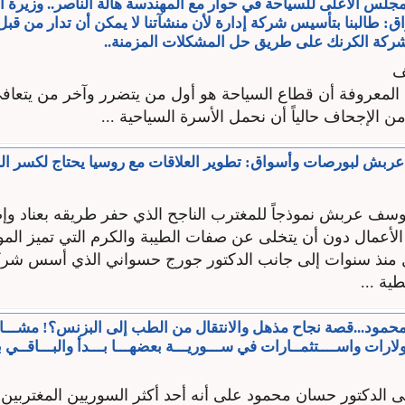
لمجلس الأعلى للسياحة في حوار مع المهندسة هالة الناصر.. وزيرة ا
: طالبنا بتأسيس شركة إدارة لأن منشآتنا لا يمكن أن تدار من قب
كة الكرنك على طريق حل المشكلات المزمنة..
ف
لمعروفة أن قطاع السياحة هو أول من يتضرر وآخر من يتعا
ن الإجحاف حالياً أن نحمل الأسرة السياحية ...
ربش لبورصات وأسواق: تطوير العلاقات مع روسيا يحتاج لكسر الر
يوسف عربش نموذجاً للمغترب الناجح الذي حفر طريقه بعناد وإ
لأعمال دون أن يتخلى عن صفات الطيبة والكرم التي تميز الم
 منذ سنوات إلى جانب الدكتور جورج حسواني الذي أسس شر
ية ...
حمود...قصة نجاح مذهل والانتقال من الطب إلى البزنس؟! مشـــار
دولارات واســــتثمــارات في ســـوريـــة بعضهـــا بـــدأ والبـــاقــي ب
لى الدكتور حسان محمود على أنه أحد أكثر السوريين المغتربين