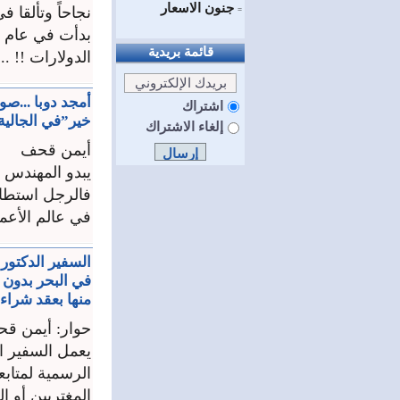
جنون الاسعار
نجاحاً وتألقا 
=
قائمة بريدية
الدولارات !! ...
أمجد دوبا ...ص
اشتراك
خير”في الجالي
إلغاء الاشتراك
أيمن قحف
يبدو المهندس أ
في عالم الأعما
السفير الدكتور
منها بعقد شراء 
حوار: أيمن ق
الرسمية لمتاب
المغتربين أو 