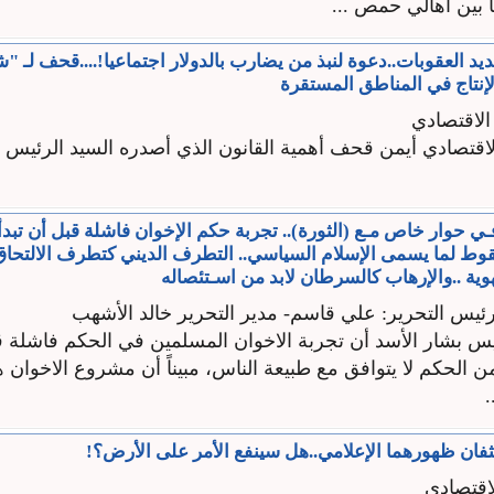
اً بين أهالي حمص ...
يد العقوبات..دعوة لنبذ من يضارب بالدولار اجتماعيا!....قحف لـ "
إنتاج في المناطق المستقرة
الاقتصادي
الاقتصادي أيمن قحف أهمية القانون الذي أصدره السيد الرئيس 
ي حوار خاص مـع (الثورة).. تجربة حكم الإخوان فاشلة قبل أن تبدأ
ط لما يسمى الإسلام السياسي.. التطرف الديني كتطرف الالتحاق
هوية ..والإرهاب كالسرطان لابد من اسـتئصاله
رئيس التحرير: علي قاسم- مدير التحرير خالد الأشهب
يس بشار الأسد أن تجربة الاخوان المسلمين في الحكم فاشلة قب
من الحكم لا يتوافق مع طبيعة الناس، مبيناً أن مشروع الاخوان
ثفان ظهورهما الإعلامي..هل سينفع الأمر على الأرض؟!
اقتصادي