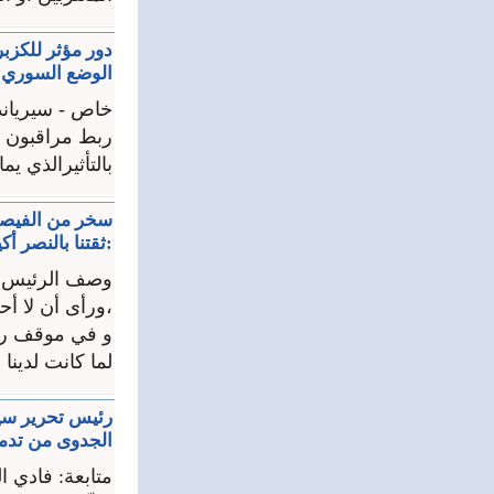
دور مؤثر للكزبر
الوضع السوري و
خاص - سيرياند
ربط مراقبون ا
بالتأثيرالذي يم
سخر من الفيصل 
:ثقتنا بالنصر أك
وصف الرئيس ب
،ورأى أن لا 
و في موقف رفع 
لما كانت لدينا 
رئيس تحرير سيري
الجدوى من تدمي
متابعة: فادي 