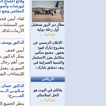
وقائع اجتماع ا
لبورصات وأسواق
المجلس وضع شر
لقاء: أيمن قح
من المسلمات ا
مطار دير الزور يستقبل
أول رحلة دولية
الأزمات،لذلك م
[ إقرأ أيضاً ... ]
الدكتور يوسف ع
الإعلان الرسمي عن
=
مشروع (بارك فيو)
أيمن قحف
يعفور.. مجمع سكني
يمثل الدكتور 
متكامل يعزز الاستثمار
من أهم رجال ا
والتنمية العمرانية في
ريف دمشق شارك |
السوري..يعمل
للإنشاءات النفط
كاريكاتير
الدكتور حسان م
بقائكم في البيت هو
مــلاييــن الـــ
الحل لسلامتكم
الفـــــرج!
[ إقرأ أيضاً ... ]
ينظر الجميع إ