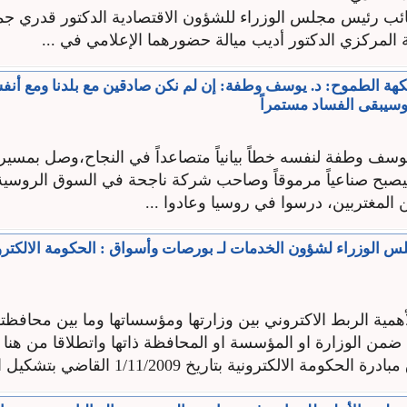
ب رئيس مجلس الوزراء للشؤون الاقتصادية الدكتور قدري جم
مركزي الدكتور أديب ميالة حضورهما الإعلامي في ...
كهة الطموح: د. يوسف وطفة: إن لم نكن صادقين مع بلدنا ومع أنف
وسيبقى الفساد مستمراً
وسف وطفة لنفسه خطاً بيانياً متصاعداً في النجاح،وصل بمسير
يصبح صناعياً مرموقاً وصاحب شركة ناجحة في السوق الروسية
المغتربين، درسوا في روسيا وعادوا ...
 الوزراء لشؤون الخدمات لـ بورصات وأسواق : الحكومة الالكتر
أهمية الربط الاكتروني بين وزارتها ومؤسساتها وما بين محافظته
ضمن الوزارة او المؤسسة او المحافظة ذاتها واتطلاقا من هن
مة الالكترونية بتاريخ 1/11/2009 القاضي بتشكيل اللجنة ...