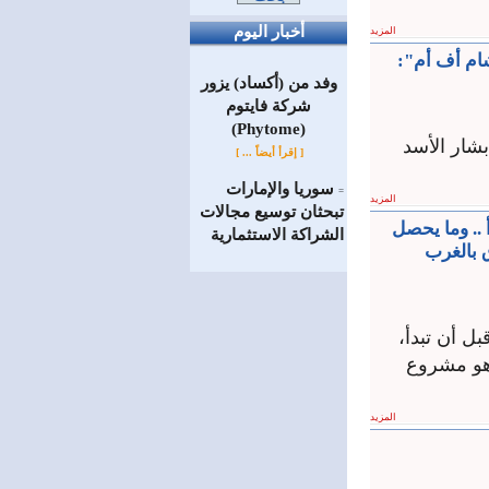
أخبار اليوم
المزيد
شام أف أم":
وفد من (أكساد) يزور
شركة فايتوم
(Phytome)
بشار الأسد
[ إقرأ أيضاً ... ]
سوريا والإمارات
=
المزيد
تبحثان توسيع مجالات
 .. وما يحصل
الشراكة الاستثمارية
 بالغرب
ل أن تبدأ،
 هو مشروع
المزيد