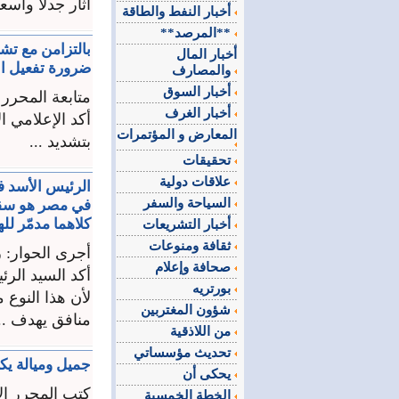
أثار جدلاً واسع
أخبار النفط والطاقة
**المرصد**
بالتزامن مع تشد
أخبار المال
ضرورة تفعيل ال
والمصارف
أخبار السوق
متابعة المحرر 
أخبار الغرف
أكد الإعلامي 
المعارض و المؤتمرات
بتشديد ...
تحقيقات
علاقات دولية
الرئيس الأسد فـ
السياحة والسفر
في مصر هو سقو
كلاهما مدمّر لل
أخبار التشريعات
ثقافة ومنوعات
أجرى الحوار: 
صحافة وإعلام
أكد السيد الرئ
بورتريه
لأن هذا النوع 
شؤون المغتربين
منافق يهدف ...
من اللاذقية
تحديث مؤسساتي
جميل وميالة يك
يحكى أن
كتب المحرر ال
الخطة الخمسية