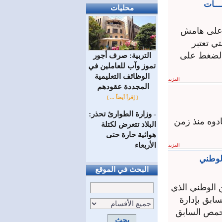
ـــات
محليات
ة على هامش
ي تعتبر
الضغط على
التربية: صرف أجور
تموز وآب للعاملين في
الوظائف ‏التعليمية
المزيد
المجددة عقودهم ‏
[ إقرأ أيضاً ... ]
وزارة الطوارئ تحذر:
=
دوه منذ زمن
البلاد تتعرض لكتلة
هوائية حارة حتى
الأربعاء
المزيد
لوطني
البحث في الموقع
 الوطني الذي
ابق بإدارة
 حمص السابق