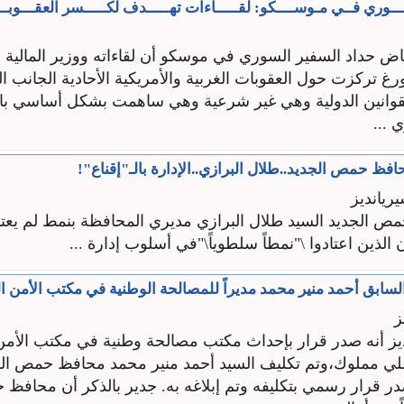
ــوري فــي مـوســــكو: لقـــــاءات تهـــــدف لكـــــسر العقـــوبــ
ياض حداد السفير السوري في موسكو أن لقاءاته ووزير المالي
 تركزت حول العقوبات الغربية والأمريكية الأحادية الجانب الت
لقوانين الدولية وهي غير شرعية وهي ساهمت بشكل أساسي ب
...
فظ حمص الجديد..طلال البرازي..الإدارة بالـ"إقناع"!
يانديز
ص الجديد السيد طلال البرازي مديري المحافظة بنمط لم يعتا
 الذين اعتادوا \"نمطاً سلطوياً\"في أسلوب إدارة ...
بق أحمد منير محمد مديراً للمصالحة الوطنية في مكتب الأمن ا
ز
ز أنه صدر قرار بإحداث مكتب مصالحة وطنية في مكتب الأمن
علي مملوك،وتم تكليف السيد أحمد منير محمد محافظ حمص الس
ر قرار رسمي بتكليفه وتم إبلاغه به. جدير بالذكر أن محافظ