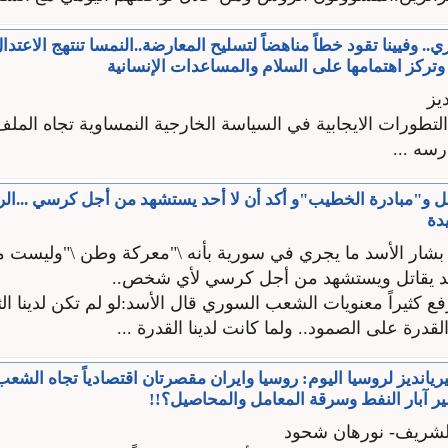
ي.. وفيينا تقود خطاً مناهضاً لتسليح المعارضة..النمسا تنتهج الاعتد
تركز اهتمامها على السلام والمساعدات الإنسانية
يز
لتطورات الايجابية في السياسة الخارجية النمساوية تجاه المل
ارسه ...
و"مبادرة الخطيب"و أكد أن لا أحد يستشهد من أجل كرسي ...الر
يدة
شار الأسد ما يجري في سورية بأنه \"معركة وطن \"وليست
أحد يقاتل ويستشهد من أجل كرسي لأي شخص..
كثيراً معنويات الشعب السوري قال الأسد:لو لم تكن لدينا الثق
القدرة على الصمود.. ولما كانت لدينا القدرة ...
انديز لروسيا اليوم: روسيا وايران مقصرتان اقتصادياً تجاه الشعب 
ر آبار النفط وسرقة المعامل والمحاصيل؟!!
الشريف- نورهان شحود