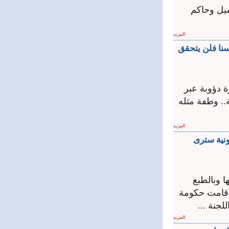
يل وحاكم
المزيد
سنا فلن يتحقق
ة دؤوبة عبر
.. وطفة مثله
المزيد
ونية سترى
ا وبالطبع
ا قامت حكومة
المزيد