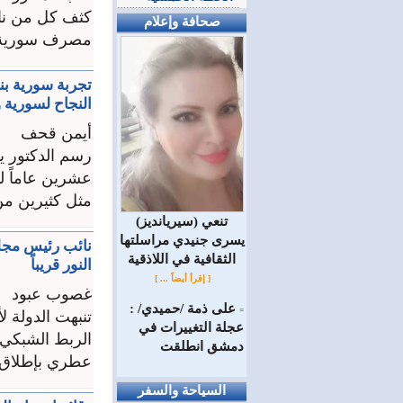
كثف كل من نائ
صحافة وإعلام
مصرف سورية ال
تجربة سورية بن
النجاح لسورية 
أيمن قحف
رسم الدكتور ي
عشرين عاماً ل
مثل كثيرين من 
(سيريانديز) تنعي
يسرى جنيدي مراسلتها
نائب رئيس مجلس
الثقافية في اللاذقية
النور قريباً
[ إقرأ أيضاً ... ]
غصوب عبود
على ذمة /حميدي/ :
=
تنبهت الدولة ل
عجلة التغييرات في
الربط الشبكي 
دمشق انطلقت
عطري بإطلاق مبادرة الحكو
السياحة والسفر