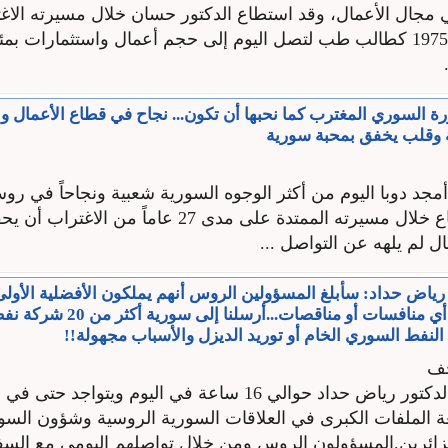
في مجال الأعمال، وقد استطاع الدكتور حسان خلال مسيرته الاغتر
بدأت في عام 1975 كطالب طب لتصل اليوم إلى حجم أعمال واستثمارات ب
ورة السوري المغترب كما نحبها أن تكون... نجاح في قطاع الأعمال 
ة وقلب يخفق بمحبة سورية
مجد دوبا اليوم من أكثر الوجوه السورية شعبية ونجاحاً في روسيا
فالرجل استطاع خلال مسيرته الممتدة على مدى 27 عاماً من ا
ل لم يلهه عن التواصل ...
 رياض حداد: سأبلغ المسؤولين الروس أنهم يملكون الأفضلية الأولى
في البحر بدون أي منافسات أو مناقصات..
النفط السوري الخام أو توريد الديزل والأسباب مجهولة!!
حف
يعمل السفير الدكتور رياض حداد حوالي 16 ساعة في اليوم ويتواجد
عة الملفات الكبرى في العلاقات السورية الروسية وشؤون السو
الزائرين.المسؤولون الروس ومن خلال تواصلهم اليومي مع السفي