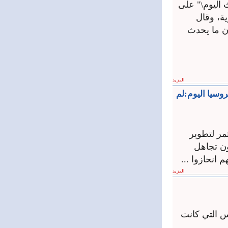
 اليوم\" على
ة، وقال
ن ما يحدث
المزيد
وسيا اليوم:لم
مر لتطوير
ون تجاهل
انحازوا ...
المزيد
س التي كانت