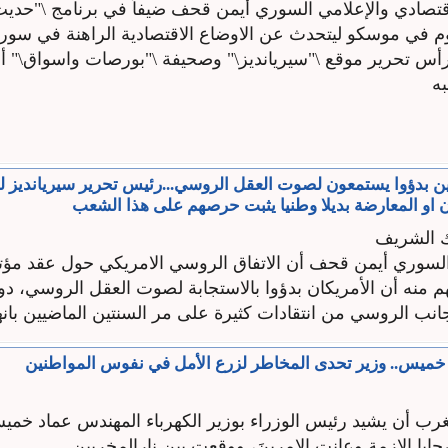
اقتصادي والإعلامي السوري أيمن قحف ضيفاً في برنامج \"حديث
يوم في موسكو ليتحدث عن الاوضاع الاقتصادية الراهنة في سوري
أس تحرير موقع \"سيريانديز\" وصحيفة \"بورصات واسواق\" أ
ه
يين بدؤوا يستمعون لصوت العقل الروسي...رئيس تحرير سيريانديز لر
او المعارضة بديلا وطنيا يثبت حرصهم على هذا الشعب
ك الشريف
السوري أيمن قحف أن الاتفاق الروسي الامريكي حول عقد مؤت
م منه أن الأمريكان بدؤوا بالاستجابة لصوت العقل الروسي، د
نب الروسي من انتقادات كثيرة على مر السنتين الماضيين بانهم 
خميس.. وزير تحدى المخاطر لزرع الأمل في نفوس المواطنين
رب أن يشيد رئيس الوزراء بوزير الكهرباء المهندس عماد خمي
ايا الازمة وعانت الامرينَ، ووقعت بين نارالمخربين ...