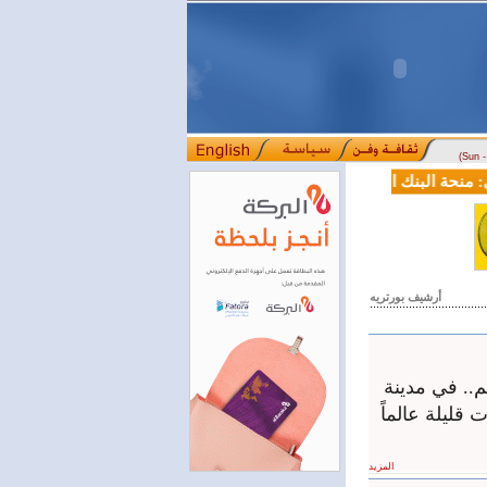
(Sun 
ة البنك الدولي لسورية خطوة أساسية نحو بناء قطاع مالي حديث
لجنة
::::
أرشيف بورتريه
م.. في مدينة
قليلة عالماً
المزيد