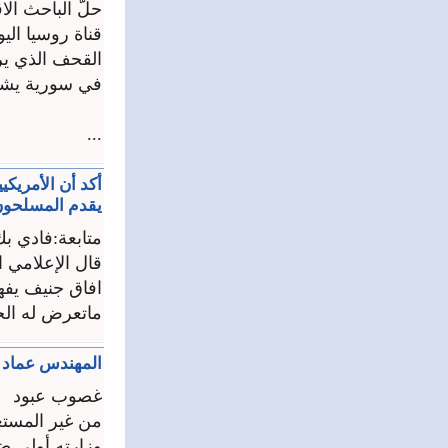
حلّ الباحث ال
قناة روسيا ال
القحف الذي ير
في سورية يشب
...
أكد أن الأمريك
يقدم المسلحون 
متابعة:فادي ب
قال الإعلامي 
افاق جنيف يفه
ماتعرض له الجا
المهندس عماد 
غصوب عبود
من غير المستغ
وزارته أولى ضح