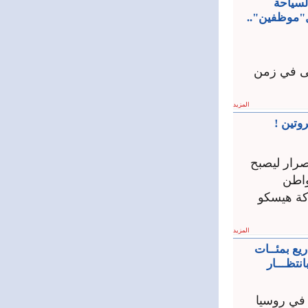
لسياحة
ل"موظفين"..
فى في زمن
المزيد
وتين !
صرار ليصبح
واطن
كة هيسكو
المزيد
يع بمئــات
انتظـــار
 في روسيا