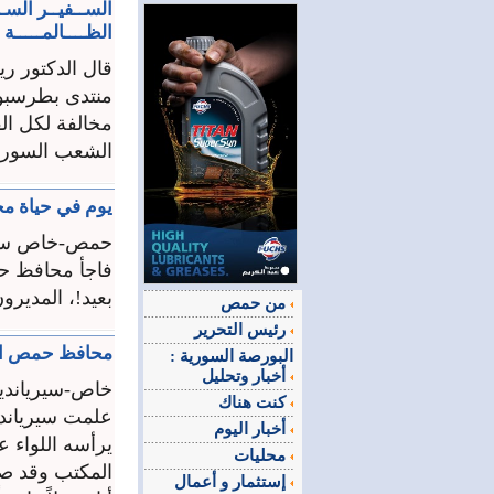
الســفيــر الســ
الظــــالمـــــة
قال الدكتور ر
منتدى بطرسبورغ
مخالفة لكل ا
الشعب السوري 
يوم في حياة محا
حمص-خاص سير
فاجأ محافظ حم
بعيد!، المديرون
من حمص
رئيس التحرير
محافظ حمص السا
البورصة السورية :
أخبار وتحليل
خاص-سيرياندي
كنت هناك
علمت سيرياندي
أخبار اليوم
يرأسه اللواء 
محليات
المكتب وقد صد
إستثمار و أعمال