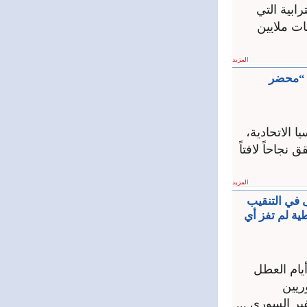
ابية التي
مئات ملايين
المزيد
و “محضر
 الاتحادية،
لاغتراب أن يحقق نجاحاً لافتاً
المزيد
 في التنقيب
.أرسلنا إلى سورية أكثر من 20 شركة نفطية لم تفز أي
 حتى في أيام العطل
ريين
ر السوري ...