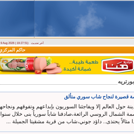
آخر تحديث
- 9 Aug 2026 | 19:27:51)
وزارة الطوارئ تحذر: البلاد تتعرض لكتلة هوائية حارة حتى الأربعاء
حاكم المركزي: منح
صة قصيرة لنجاح شاب سوري متألق
دينة حول العالم إلا ويفاجئنا السوريون بإبداعهم وتفوقهم ونجاحه
الشمال الروسي الرائعة،صادفنا شاباً سورياً بنى خلال سنوات 
 مثالاً يحتذى.. داؤد جوني،شاب من قرية مشقيتا الجميلة ...