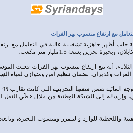
تعامل ‏مع ارتفاع منسوب نهر الفرات
ب أظهر ‏جاهزية تشغيلية عالية في التعامل مع ارتفاع م
تخزين بسعة 1.8مليار ‏متر مكعب‎.‎
 الثلاثاء، أنه ‏مع ارتفاع منسوب نهر الفرات فعلت ال
لفرات وكديران، لضمان تنظيم آمن ومتوازن ‏لمياه النهر‎.‎
وأش
بائي، وإرساله إلى الشبكة الوطنية من ‏خلال خطّي الن
ية ‏واللحظية للوارد والممرر ومنسوب البحيرة، وتابعت ت