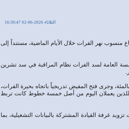
الثلاثاء 2026-06-02 16:30:47
نسوب نهر الفرات ‏خلال الأيام الماضية، مستنداً إلى
مؤسسة العامة لسد الفرات ‏نظام المراقبة في سد تشرين
ارت الوزارة إلى أن بحيرة سد تشرين استقبلت الموجة المائية ‏ضمن سعتها التخزينية التي كانت تقارب 95 بالمئة، وجرى فتح ‏المفيض تدريجياً باتجاه بحيرة الفرات،
قل اللذين يعملان اليوم من أصل خمسة خطوط كانت ‏تربط
زويد غرفة ‏القيادة المشتركة بالبيانات التشغيلية، بما