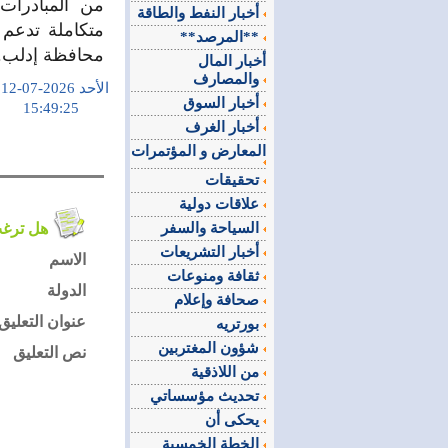
من المبادرات 
أخبار النفط والطاقة
متكاملة تدعم
**المرصد**
محافظة إدلب.
أخبار المال
والمصارف
الأحد 2026-07-12
أخبار السوق
15:49:25
أخبار الغرف
المعارض و المؤتمرات
تحقيقات
علاقات دولية
السياحة والسفر
هل ترغب في التعليق على الموضوع ؟
أخبار التشريعات
الاسم
ثقافة ومنوعات
الدولة
صحافة وإعلام
عنوان التعليق
بورتريه
شؤون المغتربين
نص التعليق
من اللاذقية
تحديث مؤسساتي
يحكى أن
الخطة الخمسية