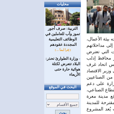
محليات
التربية: صرف أجور
تموز وآب للعاملين في
بيئة الأعمال،
الوظائف ‏التعليمية
المجددة عقودهم ‏
إلى مداخلاتهم
[ إقرأ أيضاً ... ]
ات التي تعترض
ر محافظ إدلب
وزارة الطوارئ تحذر:
=
البلاد تتعرض لكتلة
يس اتحاد غرف
هوائية حارة حتى
وزير الاقتصاد
الأربعاء
 من الصناعيين
وزارة على دعم
البحث في الموقع
لقطاع الصناعي،
قع مدينة معرة
قترحة للمدينة
 يُعد المشروع