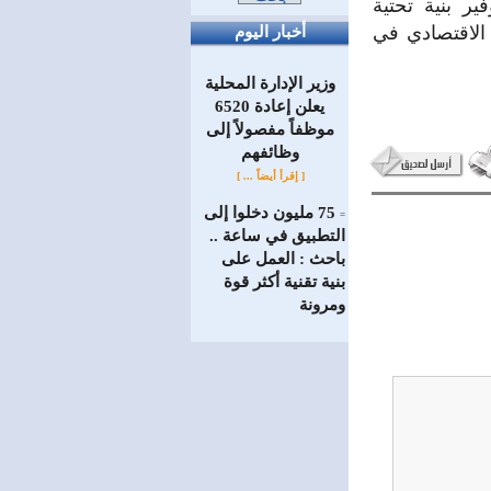
ير بنية تحتية
الاقتصادي في
أخبار اليوم
وزير الإدارة المحلية
يعلن إعادة 6520
موظفاً مفصولاً إلى
‏وظائفهم
[ إقرأ أيضاً ... ]
75 مليون دخلوا إلى
=
التطبيق في ساعة ..
باحث : العمل على
بنية تقنية أكثر قوة
ومرونة