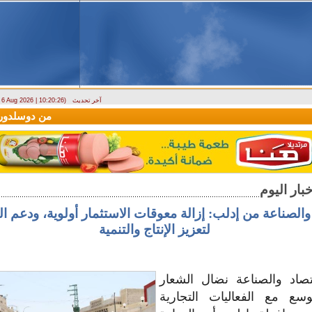
آخر تحديث
- 6 Aug 2026 | 10:20:26)
(سيريانديز) تنعي يسرى جنيدي مراسلتها الثقافية في اللاذقية
وصول أول رحلة لشركة AV Aviation
 والصناعة من إدلب: إزالة معوقات الاستثمار أولوية، ودعم ا
لتعزيز الإنتاج والتنمية
تصاد والصناعة نضال الشعار
وسع مع الفعاليات التجارية