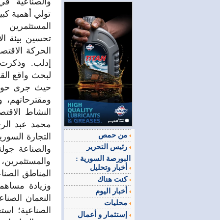
والصناعية في
تولي أهمية كبي
المستثمرين 
تحسين بيئة ال
الحركة الاقتصا
إدلب. وذكرت 
لبحث واقع القط
حيث جرى حوار 
ومقترحاتهم، و
النشاط الاقت
محمد عبد الرح
من حمص
التجارة السوري
رئيس التحرير
والصناعة جولة 
البورصة السورية :
والمستثمرين، 
أخبار وتحليل
المناطق الصناع
كنت هناك
وزيادة مساهمت
أخبار اليوم
النعمان الصنا
محليات
الصناعية؛ است
إستثمار و أعمال