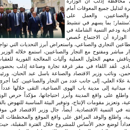
 محافظة إدلب أن الوزارة
رة لتذليل جميع المعوقات أمام
والصناعيين، والعمل على
استثمار؛ بما يسهم في تنشيط
دية ودعم التنمية الشاملة في
الوزارة أن الاجتماع خُصص
اعين التجاري والصناعي، واستعراض أبرز التحديات التي تواجه 
مباشر ومفتوح مع التجار والصناعيين، استمع خلاله الوزير 
ناقش معهم الحلول العملية وآليات المعالجة الفورية للعقب
صادي. عُقد اللقاء في مقر غرفة تجارة وصناعة إدلب بحضو
من، ونائب وزير الاقتصاد والصناعة باسل عبد الحنان، ورئ
ة علاء العلي، إلى جانب عدد من التجار والصناعيين. كما أجرى 
ميدانية إلى مدينة باب الهوى الصناعية، التقى خلالها عدداً
واطلع على واقع المدينة وأبرز احتياجاتها، مؤكداً حرص ال
ية، وتعزيز مقومات الإنتاج، وتوفير البيئة المناسبة للنهوض با
ه في التنمية الاقتصادية. أيضاً، جال وزير الاقتصاد في مو
عية، واطلع والوفد المرافق على واقع الموقع والمخططات الم
عداداً لوضع حجر الأساس للمشروع خلال الفترة المقبلة، حيث