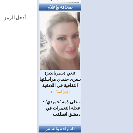
صحافة وإعلام
أدخل الرمز
(سيريانديز) تنعي
يسرى جنيدي مراسلتها
الثقافية في اللاذقية
[ إقرأ أيضاً ... ]
على ذمة /حميدي/ :
=
عجلة التغييرات في
دمشق انطلقت
السياحة والسفر