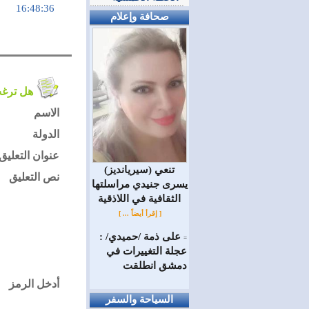
16:48:36
صحافة وإعلام
هل ترغب في التعليق على الموضوع ؟
الاسم
الدولة
عنوان التعليق
(سيريانديز) تنعي
نص التعليق
يسرى جنيدي مراسلتها
الثقافية في اللاذقية
[ إقرأ أيضاً ... ]
على ذمة /حميدي/ :
=
عجلة التغييرات في
دمشق انطلقت
أدخل الرمز
السياحة والسفر