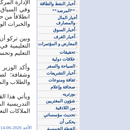
الإدارة المرك
أخبار النفط والطاقة
وفي السياق، 
**المرصد**
انطلاقاً من ح
أخبار المال
والمصارف
والخبرات الو
أخبار السوق
أخبار الغرف
وبين تركو أن
المعارض و المؤتمرات
التعليمية في
التعليم وتحس
تحقيقات
علاقات دولية
السياحة والسفر
وأكد الوزير
أخبار التشريعات
وشفافة؛ لضم
ثقافة ومنوعات
والطلاب والم
صحافة وإعلام
بورتريه
ويأتي هذا الق
شؤون المغتربين
التدريسية ال
من اللاذقية
الملاكات التع
تحديث مؤسساتي
يحكى أن
الأحد 2026-06-14
الخطة الخمسية