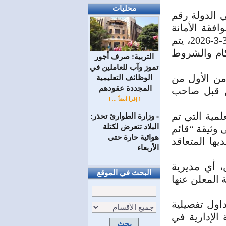
محليات
 الدولة رقم
يلاته، وأحكام القانون رقم /31/ لعام 2024، وموافقة الأمانة
العامة لرئاسة الجمهورية لشؤون مجلس الوزراء رقم /1448/ تاريخ 3-3-2026، يتم
حكام والشروط
التربية: صرف أجور
تموز وآب للعاملين في
 من الأول من
الوظائف ‏التعليمية
المجددة عقودهم ‏
 من قبل صاحب
[ إقرأ أيضاً ... ]
مية التي تم
وزارة الطوارئ تحذر:
=
البلاد تتعرض لكتلة
 وثيقة “قائم
هوائية حارة حتى
ها المتعاقد
الأربعاء
، أي مديرية
البحث في الموقع
ة المعلن عنها
اول تفصيلية
 الإدارية في