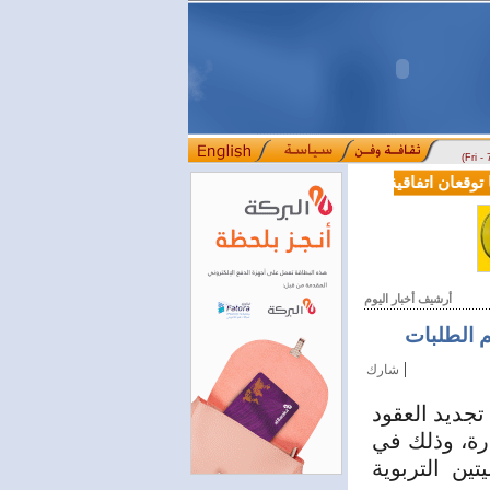
(Fri -
قعان اتفاقية تعاون في مجالي التعليم العالي والبحث العلمي
بمرسوم رئ
::::
أرشيف أخبار اليوم
يم الطلبات
|
شارك
م الأحد، القرار رقم 1601 المتضمن تجديد العقود
ارة، وذلك في
ين التربوية