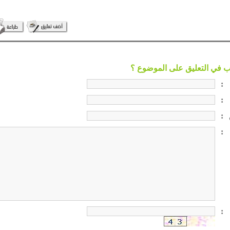
:
:
:
:
: