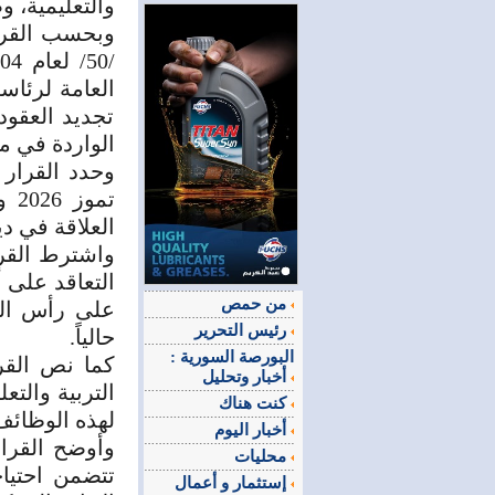
والتعليمية، 
وبحسب القرار
تجديد العقود
الواردة في مت
وحدد القرار 
تم
العلاقة في ديو
واشترط القر
التعاقد على 
من حمص
على رأس العم
رئيس التحرير
حالياً.
البورصة السورية :
كما نص القرا
أخبار وتحليل
التربية والتع
كنت هناك
لهذه الوظائف
أخبار اليوم
وأوضح القرار
محليات
تتضمن احتياج
إستثمار و أعمال