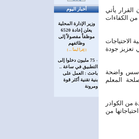
 القرار يأتي
أخبار اليوم
 من الكفاءات
وزير الإدارة المحلية
يعلن إعادة 6520
موظفاً مفصولاً إلى
ة الاحتياجات
‏وظائفهم
ي تعزيز جودة
[ إقرأ أيضاً ... ]
75 مليون دخلوا إلى
=
التطبيق في ساعة ..
ق أسس واضحة
باحث : العمل على
لحة المعلم
بنية تقنية أكثر قوة
ومرونة
ة من الكوادر
حتياجاتها من