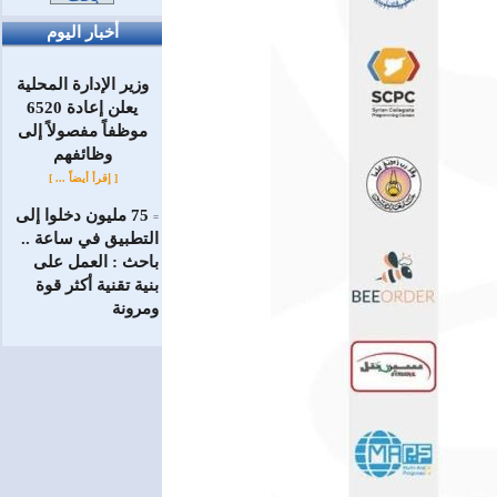
أخبار اليوم
وزير الإدارة المحلية
يعلن إعادة 6520
موظفاً مفصولاً إلى
‏وظائفهم
[ إقرأ أيضاً ... ]
75 مليون دخلوا إلى
=
التطبيق في ساعة ..
باحث : العمل على
بنية تقنية أكثر قوة
ومرونة