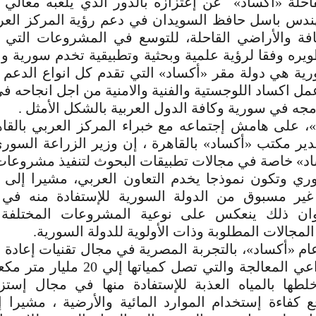
احلة «أكساد» عن إعتزازه بالدور الذي يلعبه معالي و
ندس باسل حافظ السويدان في دعم رؤية المركز الع
افة والأراضي القاحلة، للتوسع في المشروعات التي 
يره وفقا لرؤية علمية وبحثية وتطبيقية تخدم سورية وا
ية هي دولة مقر «أكساد» التي تقدم كل انواع الدعم 
ل اكساد اللوجستية والفنية والامنية من اجل انجاحه في
ه في سورية وكافة الدول العربية بالشكل الأمثل .
»، على هامش إجتماعه مع خبراء المركز العربي بالقا
ير مكتب «أكساد» بالقاهرة ، إن وزير الزراعة السور
د» خاصة في مجالات تطبيقات البحوث لتنفيذ مشروعات
ري وتكون نموذجا يخدم التعاون العربي، مشيرا إلى إ
غير مسبوق من الدولة السورية للإستفادة منه في
ان ذلك ينعكس على نوعية المشروعات المختلفة ا
لمجالات المطلوبة وذات الأولوية للدولة السورية.
ام «أكساد»، بالتجربة المصرية في مجال تقنيات إعادة 
الصرف الزراعي المعالجة والتي تصل كميات
ها بالمياه العذبة للإستفادة منها في مجال إستز
ع كفاءة إستخدام الموارد المائية والأرضية ، مشيرا 