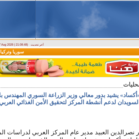
آخر تحديث
 7 Aug 2026 | 21:08:48)
ارتباك في الأسواق.. والمركزي يصدر تعميما جديدا بخصوص استبدال العملة
سوريا وتركيا تو
«أكساد» يشيد بدور معالي وزير الزراعة السوري المهندس 
لسويدان لدعم أنشطة المركز لتحقيق الأمن الغذائي العربي.
 نصرالدين العبيد مدير عام المركز العربي لدراسات ال