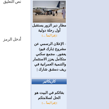
نص التعليق
مطار دير الزور يستقبل
أول رحلة دولية
[ إقرأ أيضاً ... ]
أدخل الرمز
الإعلان الرسمي عن
=
مشروع (بارك فيو)
يعفور.. مجمع سكني
متكامل يعزز الاستثمار
والتنمية العمرانية في
ريف دمشق شارك |
كاريكاتير
بقائكم في البيت هو
الحل لسلامتكم
[ إقرأ أيضاً ... ]