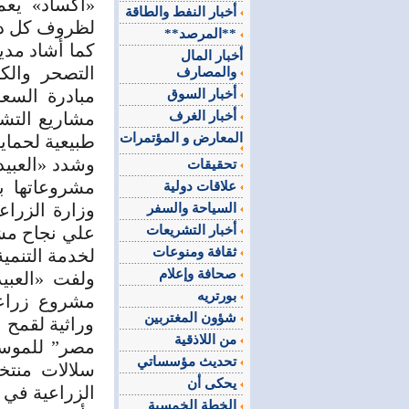
«أكساد» يعم
أخبار النفط والطاقة
لظروف كل دو
**المرصد**
كما أشاد مدي
أخبار المال
التصحر والك
والمصارف
أخبار السوق
أخبار الغرف
مشاريع التش
المعارض و المؤتمرات
طبيعية لحماي
وشدد «العبيد
تحقيقات
مشروعاتها ب
علاقات دولية
وزارة الزرا
السياحة والسفر
أخبار التشريعات
علي نجاح مش
ثقافة ومنوعات
لخدمة التنمي
صحافة وإعلام
ولفت «العبي
بورتريه
مشروع زراعة
شؤون المغتربين
وراثية لقمح ا
من اللاذقية
تحديث مؤسساتي
يحكى أن
الزراعية في 
الخطة الخمسية