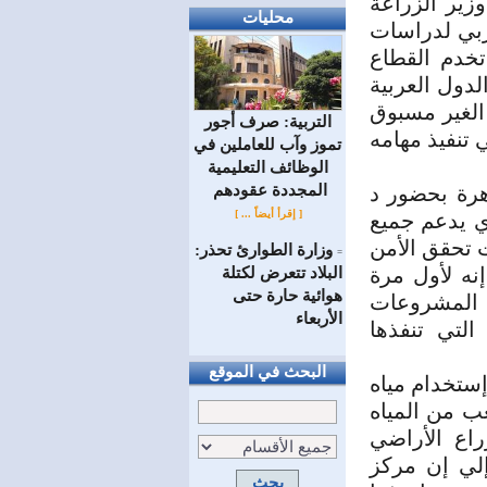
زير الزراعة
محليات
ربي لدراسات
تخدم القطاع
لدول العربية
الغير مسبوق
التربية: صرف أجور
 تنفيذ مهامه
تموز وآب للعاملين في
الوظائف ‏التعليمية
المجددة عقودهم ‏
هرة بحضور د
[ إقرأ أيضاً ... ]
ي يدعم جميع
 تحقق الأمن
وزارة الطوارئ تحذر:
=
نه لأول مرة
البلاد تتعرض لكتلة
هوائية حارة حتى
 المشروعات
الأربعاء
لتي تنفذها
البحث في الموقع
إستخدام مياه
ها إلي 20 مليار متر مكعب من المياه
راع الأراضي
إلي إن مركز