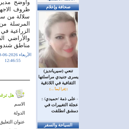
وأوضح مدير 
صحافة وإعلام
سلالة من سل
المرسلة من 
الزراعية في 
والأراضي ال
مناطق شندوي
الأربعاء 2026-06-10
12:46:55
(سيريانديز) تنعي
يسرى جنيدي مراسلتها
الثقافية في اللاذقية
[ إقرأ أيضاً ... ]
هل ترغب في التعليق على الموضوع ؟
على ذمة /حميدي/ :
=
الاسم
عجلة التغييرات في
دمشق انطلقت
الدولة
عنوان التعليق
السياحة والسفر