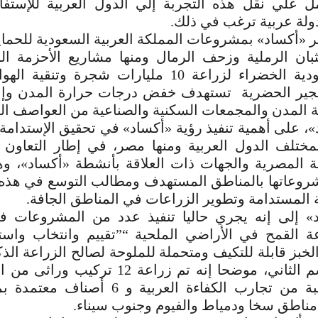
ل علي نقل هذه التجربة إلي الدول العربية للإستفاد
لة عربية ترغب في ذلك.
ر «أكساد» بمشروعات المملكة العربية السعودية للحما
ثبان الرملية وزحف الرمال ومنها مشاريع الأحزمة 
مبادرة السعودية الخضراء لزراعة 10 مليارات شجرة و
جير الحضرية تستهدف خفض درجات حرارة المدن وإ
ة المدن والمجمعات السكنية والصناعية من العواصف الغ
»، على أهمية تنفيذ رؤية «أكساد» في تحقيق الإستدام
مختلف الدول العربية ومنها مصر، في إطار التعاون
عة المصرية والجهات ذات العلاقة بأنشطة «أكساد»، و
روعاتها بالمناطق المستهدف ومطالب التوسع في هذ
ة المستدامة وتطوير الزراعات في المناطق الجافة.
د» إلى إنه يجري حاليا تنفيذ عدد من المشروعات 
 القمح في الأراضي الملحية “”تقييم وانتخاب واست
لخبز قابلة للتكيف ومتحملة للملوحة لصالح الزراعة الذك
سلالات منتخبة من تجارب الكفاءة العربية و 
مناطق سخا ودمياط والفيوم وجنوب سيناء.