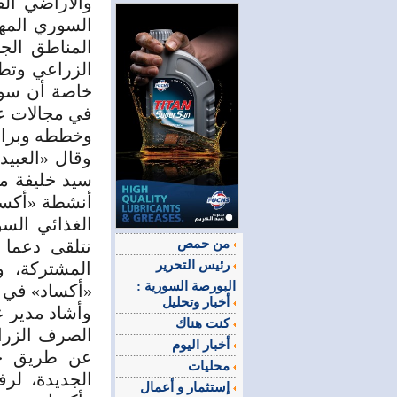
والأراضي الق
السوري المه
المناطق الج
الزراعي وتطو
خاصة أن سور
في مجالات عم
وخططه وبرامج
وقال «العبيد
سيد خليفة مد
أنشطة «أكسا
الغذائي السو
من حمص
نتلقى دعما 
رئيس التحرير
المشتركة، و
البورصة السورية :
«أكساد» في ا
أخبار وتحليل
وأشاد مدير ع
كنت هناك
أخبار اليوم
عن طريق خلط
محليات
الجديدة، لرف
إستثمار و أعمال