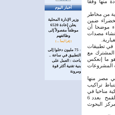
ة منها وفقا
أخبار اليوم
ية من مخاطر
وزير الإدارة المحلية
الخضراء ضمن
يعلن إعادة 6520
تنقية الهواء موضحا أن
موظفاً مفصولاً إلى
نشاء مصدات
‏وظائفهم
بارية.
[ إقرأ أيضاً ... ]
ة في تطبيقات
75 مليون دخلوا إلى
=
 المشترك مع
التطبيق في ساعة ..
هو ما إنعكس
باحث : العمل على
ه المشروعات
بنية تقنية أكثر قوة
ومرونة
في مصر منها
نباط تراكيب
ية مناخيا في
مصر” للموسم الثاني، موضحا إنه تم زراعة 12 تركيب وراثى من القمح بعدد 6
6 أصناف معتمدة بمركز البحوث