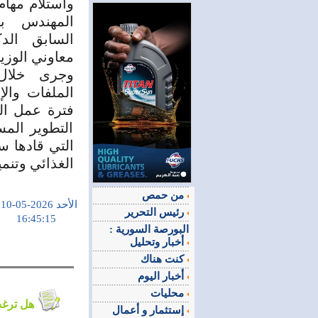
واستلام مهام 
المهندس با
السابق الد
معاوني الوزي
وجرى خلال 
الملفات وال
فترة عمل ال
التطوير المس
التي قادها س
الغذائي وتنم
من حمص
الأحد 2026-05-10
رئيس التحرير
16:45:15
البورصة السورية :
أخبار وتحليل
كنت هناك
أخبار اليوم
محليات
هل ترغب في التعليق على الموضوع ؟
إستثمار و أعمال