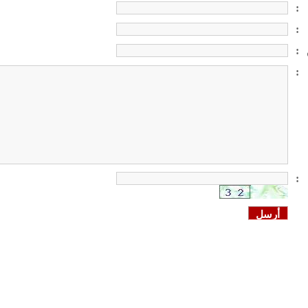
:
:
:
:
: