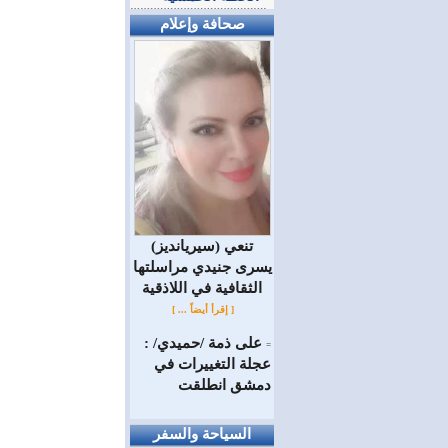
صحافة وإعلام
(سيريانديز) تنعي
يسرى جنيدي مراسلتها
الثقافية في اللاذقية
[ إقرأ أيضاً ... ]
على ذمة /حميدي/ :
=
عجلة التغييرات في
دمشق انطلقت
السياحة والسفر