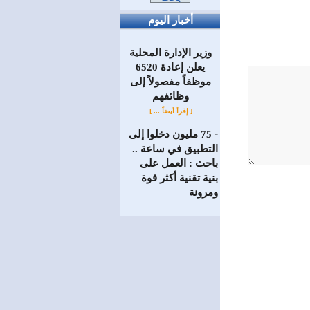
أخبار اليوم
وزير الإدارة المحلية
يعلن إعادة 6520
موظفاً مفصولاً إلى
‏وظائفهم
[ إقرأ أيضاً ... ]
75 مليون دخلوا إلى
=
التطبيق في ساعة ..
باحث : العمل على
بنية تقنية أكثر قوة
ومرونة