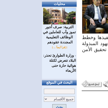
محليات
التربية: صرف أجور
تموز وآب للعاملين في
نفيذها وخطط
الوظائف ‏التعليمية
المجددة عقودهم ‏
هود المبذولة
[ إقرأ أيضاً ... ]
تحقيق الأمن
وزارة الطوارئ تحذر:
=
البلاد تتعرض لكتلة
هوائية حارة حتى
الأربعاء
البحث في الموقع