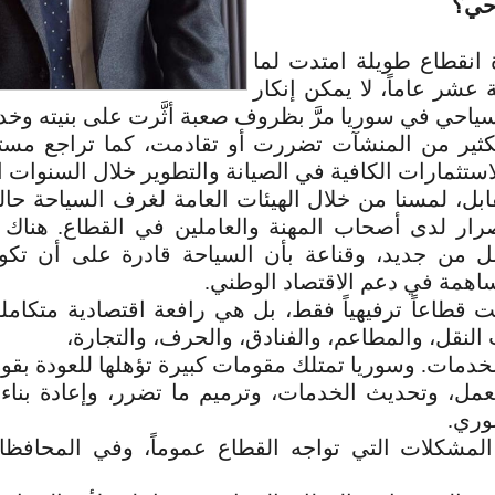
احي؟
 انقطاع طويلة امتدت لما
شر عاماً، لا يمكن إنكار
سياحي في سوريا مرَّ بظروف صعبة أثَّرت على بنيته وخد
لكثير من المنشآت تضررت أو تقادمت، كما تراجع مس
استثمارات الكافية في الصيانة والتطوير خلال السنوات ا
بل، لمسنا من خلال الهيئات العامة لغرف السياحة حا
صرار لدى أصحاب المهنة والعاملين في القطاع. هناك إ
مل من جديد، وقناعة بأن السياحة قادرة على أن ت
اهمة في دعم الاقتصاد الوطني.
 قطاعاً ترفيهياً فقط، بل هي رافعة اقتصادية متكاملة،
النقل، والمطاعم، والفنادق، والحرف، والتجارة،
خدمات. وسوريا تمتلك مقومات كبيرة تؤهلها للعودة بقوة،
عمل، وتحديث الخدمات، وترميم ما تضرر، وإعادة بناء ا
وري.
المشكلات التي تواجه القطاع عموماً، وفي المحاف