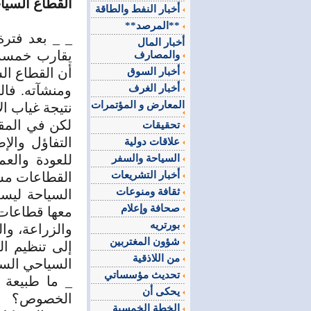
القطاع السي
أخبار النفط والطاقة
**المرصد**
_ _ بعد فترة
أخبار المال
يقارب خمسة ع
والمصارف
أن القطاع ال
أخبار السوق
أخبار الغرف
ومنشآته. فا
المعارض و المؤتمرات
نتيجة غياب ال
لكن في المقا
تحقيقات
التفاؤل والإ
علاقات دولية
للعودة والع
السياحة والسفر
أخبار التشريعات
القطاعات مس
ثقافة ومنوعات
السياحة ليست
صحافة وإعلام
معها قطاعات 
بورتريه
والزراعة، وال
شؤون المغتربين
إلى تنظيم ال
من اللاذقية
السياحي الس
تحديث مؤسساتي
_ ما طبيعة 
يحكى أن
الخصوص؟
الخطة الخمسية