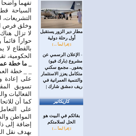
تفهماً واضحاً
السياحة قطا
التشريعات، 
وخلق فرص الع
مطار دير الزور يستقبل
لا تزال هنا
أول رحلة دولية
حواراً قائما
[ إقرأ أيضاً ... ]
بالقطاع لا ي
الإعلان الرسمي عن
الحكومية، ت
=
مشروع (بارك فيو)
_ ما خطة عمل
يعفور.. مجمع سكني
_ _ خطة العم
متكامل يعزز الاستثمار
على إعادة وض
والتنمية العمرانية في
تسويق المقو
ريف دمشق شارك |
الفعاليات وا
كما أن للاتحا
كاريكاتير
على التعام
بقائكم في البيت هو
المواطن والس
الحل لسلامتكم
إضافة إلى ذل
[ إقرأ أيضاً ... ]
بهدف نقل ال