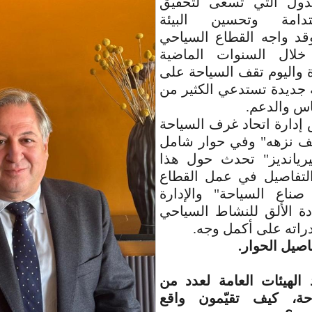
لدول التي تسعى لتحقيق
دامة وتحسين البيئة
وقد واجه القطاع السياحي
لال السنوات الماضية
 واليوم تقف السياحة على
 جديدة تستدعي الكثير من
اس والدعم.
دارة اتحاد غرف السياحة
هف نزهه" وفي حوار شامل
يانديز" تحدث حول هذا
التفاصيل في عمل القطاع
ناع السياحة" والإدارة
دة الألق للنشاط السياحي
راته على أكمل وجه.
اصيل الحوار.
 الهيئات العامة لعدد من
ة، كيف تقيّمون واقع