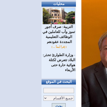
محليات
التربية: صرف أجور
تموز وآب للعاملين في
الوظائف ‏التعليمية
المجددة عقودهم ‏
[ إقرأ أيضاً ... ]
وزارة الطوارئ تحذر:
=
البلاد تتعرض لكتلة
هوائية حارة حتى
الأربعاء
البحث في الموقع