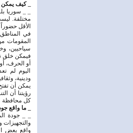
_ كيف يمكن ت
_ _ سوريا بل
مختلفة. ليست
الأقل حضوراً
في المناطق 
المقومات من
سياحيين، وخ
فيمكن خلق ن
أو الحرف، أو 
اليوم لم تع
ودينية، وثقاف
يمكن أن تفتح
رؤيتنا أن ال
كل محافظة وم
_ ما واقع جو
_ _ جودة ال
والتجهيزات و
واقع بعض ال