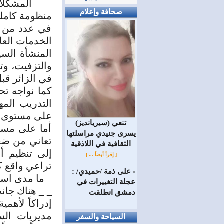
_ _ المشكلا
صحافة وإعلام
منظومة كاملة
في عدد من ا
الخدمات الع
المنشأة السي
والتزفيت، وت
في الزائر قب
كما نواجه تح
التدريب الم
على مستوى ال
(سيريانديز) تنعي
أما على مست
يسرى جنيدي مراسلتها
تعاني من ضع
الثقافية في اللاذقية
إلى تنظيم أ
[ إقرأ أيضاً ... ]
تراعي واقع ك
على ذمة /حميدي/ :
=
_ ما مدى است
عجلة التغييرات في
_ _ هناك جان
دمشق انطلقت
إدراكاً لأه
مديريات الس
السياحة والسفر