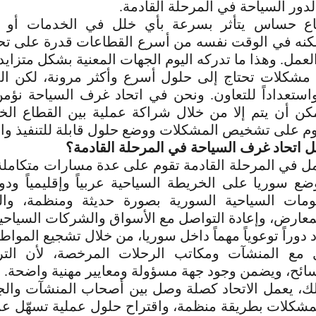
 لدور السياحة في المرحلة القادمة.
ع حساس يتأثر بسرعة بأي خلل في الخدمات أو ال
لكنه في الوقت نفسه من أسرع القطاعات قدرة على ت
مل. وهذا ما تدركه اليوم الجهات المعنية بشكل متزايد.
ك مشكلات تحتاج إلى حلول أسرع وأكثر مرونة، لكن ال
ً واستعداداً للتعاون. ونحن في اتحاد غرف السياحة نؤ
مكن أن يتم إلا من خلال شراكة عملية بين القطاع ال
قوم على تشخيص المشكلات ووضع حلول
قابلة للتنفيذ وا
 اتحاد غرف السياحة في المرحلة القادمة؟
ل في المرحلة القادمة تقوم على عدة مسارات متكاملة.
ع سوريا على الخريطة السياحية عربياً وإقليمياً ودول
مات السياحية السورية بصورة حديثة ومنظمة، وا
لمعارض، وإعادة التواصل مع الأسواق والشركات
السياحي
د دوراً توعوياً مهماً داخل سوريا، من خلال تشجيع الموا
ل مع المنشآت ومكاتب الرحلات المرخصة، لأن ال
ائح، ويضمن وجود جهة مسؤولة ومعايير مهنية واضحة.
ك، يعمل الاتحاد كصلة وصل بين أصحاب المنشآت والجه
مشكلات بطريقة منظمة، واقتراح حلول عملية تسهّل ع