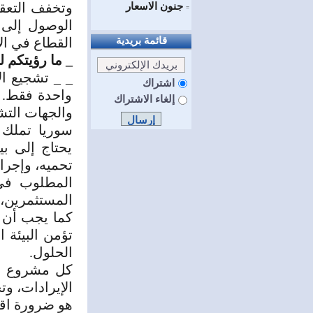
وتخفف التعق
جنون الاسعار
=
الوصول إلى 
قائمة بريدية
القطاع في ال
_ ما رؤيتكم ل
_ _ تشجيع ال
اشتراك
واحدة فقط. 
إلغاء الاشتراك
والجهات التش
سوريا تملك 
يحتاج إلى ب
تحميه، وإجر
المطلوب في 
المستثمرين، 
كما يجب أن ت
تؤمن البيئة 
الحلول.
كل مشروع سي
الإيرادات، و
هو ضرورة اقت