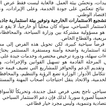
يدات، وتحسّن بيئة العمل. فالغاية ليست فقط عرض ا
نتائج تنعكس على جودة الخدمة، وعلى
الإيرادات، 
اقتصاد الوطني.
تشجيع الاستثمارات الخارجية وتوفير بيئة استثمارية جاذب
استثمار السياحي، سواء كان محلياً أو خارجياً، لا يقع 
هو مسؤولية مشتركة بين وزارة السياحة، والمحافظات،
ريعية، والقطاع الخاص.
فرصاً سياحية كبيرة، لكن تحويل هذه الفرص إلى مش
يئة استثمارية واضحة وآمنة ومستقرة. المستثمر يحتا
اءات سهلة، ودورة ترخيص مختصرة، وخدمات جيدة على 
المرحلة القادمة هو تسهيل القوانين والإجراءات، 
وتقديم الدعم والحوافز للمشاريع التي تضيف قيمة حقي
تكامل الأدوار: الوزارة تضع الرؤية والتنظيم، والمحافظ
الخدمية، والاتحاد ينقل احتياجات أصحاب
المهنة والمستث
احي ناجح يعني فرص عمل جديدة، وتحريكاً للأسواق
تحسيناً لصورة سوريا. لذلك فإن دعم الاستثمار السياحي
صادية وتنموية، وليس مجرد خيار قطاعي.