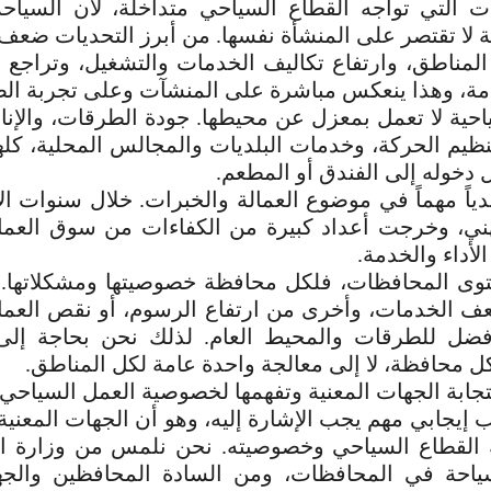
ت التي تواجه القطاع السياحي متداخلة، لأن السياح
 لا تقتصر على المنشأة نفسها. من أبرز التحديات ضعف ال
لمناطق، وارتفاع تكاليف الخدمات والتشغيل، وتراج
امة، وهذا ينعكس مباشرة على المنشآت وعلى تجربة ال
احية لا تعمل بمعزل عن محيطها. جودة الطرقات، والإنار
نظيم الحركة، وخدمات البلديات والمجالس المحلية، كله
ل دخوله إلى الفندق أو المطعم.
دياً مهماً في موضوع العمالة والخبرات. خلال سنوات ال
هني، وخرجت أعداد كبيرة من الكفاءات من سوق العم
أداء والخدمة.
وى المحافظات، فلكل محافظة خصوصيتها ومشكلاتها.
ف الخدمات، وأخرى من ارتفاع الرسوم، أو نقص
العما
فضل للطرقات والمحيط العام. لذلك نحن بحاجة إلى
ل محافظة، لا إلى معالجة واحدة عامة
لكل المناطق.
جابة الجهات المعنية وتفهمها لخصوصية العمل السياحي
ب إيجابي مهم يجب الإشارة إليه، وهو أن الجهات المعني
مية القطاع السياحي وخصوصيته. نحن نلمس من وزارة ا
ياحة في المحافظات، ومن السادة المحافظين والجه