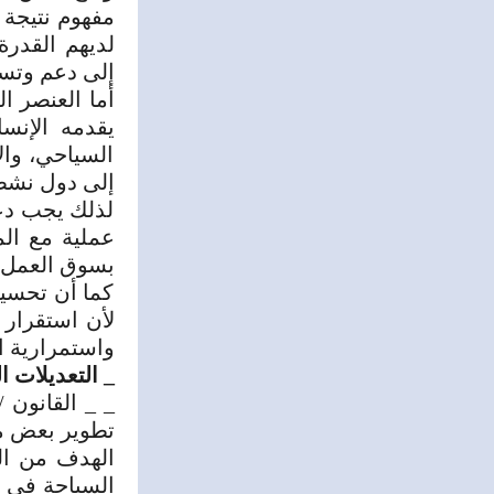
مفهوم نتيجة 
لديهم القدرة
إلى دعم وتس
أما العنصر ا
يقدمه الإنس
السياحي، وال
إلى دول نشطة
لذلك يجب دعم
عملية مع ال
بسوق العمل، 
كما أن تحسين
لأن استقرار
واستمرارية ا
_ التعديلات المقترحة للقانو
تطوير بعض مو
الهدف من ال
السياحة في ت