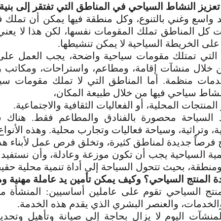
عزيز النشاط السياحي في المناطق التي تفتقر إلى بنية
د واسع وغني بالتنوع، وكل منطقة فيها يمكن أن تملك 
 كل المناطق تملك المقومات نفسها، لكن هذا لا يعن
 على الخريطة السياحية لا يمكن تنشيطها.
التي تمتلك مقومات سياحية واضحة، يجب العمل على
 خلال منشآت إقامة، ومطاعم، واستراحات، ومكاتب رح
دمات منظمة. أما المناطق التي لا تملك مقومات سياح
شاط سياحي فيها من خلال طبيعة المكان،
المنتجات المحلية، أو الفعاليات الثقافية والاجتماعية.
د السياحة محصورة بالفنادق والمطاعم فقط. هناك س
ية، وتراثية، وسياحة فعاليات وتجارب محلية. وهذه الأنوا
 فرصاً جديدة لمناطق كثيرة، وتخلق فرص عمل لأبناء هذ
تنمية السياحية يجب أن تكون موزعة وعادلة، وأن نستف
نطقة، بحيث تتحول السياحة إلى أداة تنمية محلية
حقيق
دة المنتج السياحي؟ وكيف يمكن تأمين يد عاملة مهنية 
منتج السياحي تقوم على عاملين أساسيين: المنشأة من
الخدمات، والعنصر البشري الذي يقدم هذه الخدمة.
منشآت اليوم لا يزال بحاجة إلى صيانة وتأهيل وتحدي