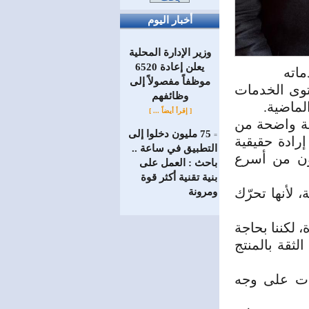
أخبار اليوم
وزير الإدارة المحلية
يعلن إعادة 6520
ماته
موظفاً مفصولاً إلى
توى الخدمات
‏وظائفهم
لماضية.
[ إقرأ أيضاً ... ]
لة واضحة من
75 مليون دخلوا إلى
=
رادة حقيقية
التطبيق في ساعة ..
كون من أسرع
باحث : العمل على
بنية تقنية أكثر قوة
 لأنها تحرّك
ومرونة
 لكننا بحاجة
لثقة بالمنتج
ظات على وجه