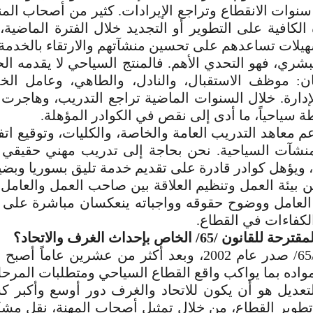
سنوات الانقطاع وتراجع الإيرادات. كثير من أصحاب
الم
 الكافية على التطوير أو التجديد خلال الفترة الماضية،
هيلات تساعدهم على تحسين منشآتهم
والارتقاء بالخدمة
لبشري، فهو التحدي الأهم. فالمنتج السياحي لا يقدمه ا
ان: موظف الاستقبال، والنادل، والطاهي، وعامل ال
إدارة. خلال السنوات الماضية تراجع التدريب، وهاجرت
 سياحياً، ما أدى إلى نقص في الكوادر
المؤهلة.
 معاهد التدريب العامة والخاصة، والكليات، وتوقيع ات
منشآت السياحية. نحن بحاجة إلى تدريب مهني حقيقي ي
ويؤهل كوادر قادرة على تقديم خدمة تليق بسوريا وبضيو
 بيئة العمل وتنظيم العلاقة بين صاحب العمل والعامل
 العامل ووضوح حقوقه وواجباته ينعكسان مباشرة
على ج
لكفاءات في القطاع.
ن /65/ الخاص بإحداث الغرف والاتحاد؟
_ _ القانون /65/ صدر عام 2002، وبعد أكثر من عشرين عا
اده بما يواكب واقع القطاع السياحي ومتطلبات
المرحل
تعديل هو أن يكون للاتحاد والغرف دور أوسع وأكبر ك
طوير القطاع، من خلال تمثيل أصحاب المهنة، نقل
مشكل