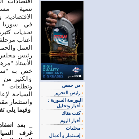
اقتصادات ا
تنمية مست
الاقتصادية، 
في سوريا خ
تحديات كثيرة
أعتاب مرحلة
العمل والحم
رئيس مجلس إ
الأستاذ "مر
خص به "سير
والكثير من 
من حمص
وتطلعات " ص
رئيس التحرير
السياحة لإعا
البورصة السورية :
واستثمار مقد
أخبار وتحليل
وفيما يلي تف
كنت هناك
أخبار اليوم
_ بعد انعقاد
محليات
غرف السياح
إستثمار و أعمال