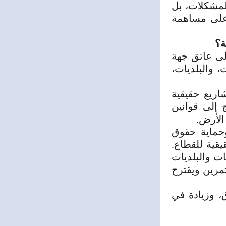
لمشكلات، بل
وعلى مساهمة
ة؟
على عاتق جهة
 والبلديات،
اريع حقيقية
ج إلى
قوانين
الأرض.
وحماية حقوق
قية للقطاع.
ات والبلديات
مرين ويقترح
، وزيادة في