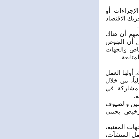
إجراءات أو
حريك
الاقتصاد
مهم أن هناك
من
أن النهوض
خاص والجهات
لمتابعة.
 أولها العمل
ياً، من خلال
لمشاركة في
ة.
طنين والضيوف
ترخيص يحمي
ات المعنية،
مل المنشآت،