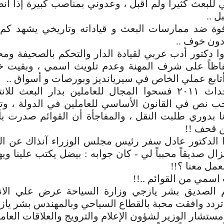
ي للبعث كثيراً ولم أقبل ، وعدوني بمناصب كبيرة إذا
ل ..
ة ضد ممارسات البعث و قياداته وتاريخي يشهد كم 
دون خوف ..
وا دكتور أدب عربي لقيادة الدار والتحكم بالصحيفة وم
اظاً على شرف المهنة وعدم تلويث اسمي ، وبقيت
تابع عملي الخاص في سيريانديز وبورصات و أسواق ..
مع اندلاع احداث ٢٠١١ فسحوا المجال للعاملين بدار البعث
ب نص في القانون الأساسي للعاملين في الدولة ، و
أنا بدوري طلبت النقل ، والمفاجأة أن القوائم صدرت ب
ن قحف !!
ا الدكتور عادل سفر رئيس مجلس الوزراء آنذاك عن ا
زال صديقاً محبباً لي - كان جوابه : بيضل يكتب علينا وي
لعمل معنا ؟!!
سمي من القوائم ..!!
 الصديق بشر يازجي وزارة السياحة عرض علي الان
 تردد وافقت محبة بالقطاع السياحي وبالمهندس بشر ياز
ستشار الوزير لشؤون الإعلام والترويج والعلاقات العامة