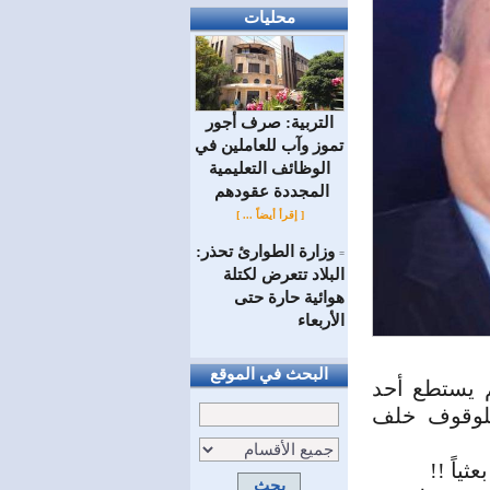
محليات
التربية: صرف أجور
تموز وآب للعاملين في
الوظائف ‏التعليمية
المجددة عقودهم ‏
[ إقرأ أيضاً ... ]
وزارة الطوارئ تحذر:
=
البلاد تتعرض لكتلة
هوائية حارة حتى
الأربعاء
البحث في الموقع
 يستطع أحد
للوقوف خلف
ياً !!