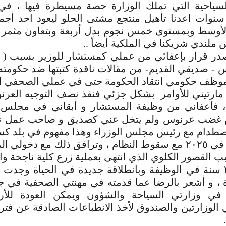
لسياحية التي تملك الوزارة حصة مسيطرة فيها ، في 
 سنوات اعدنا تأهيل منتجع مشتى الحلو ليعود احد أجم
أوسط وبمستوى خمس نجوم بدل أربعة وبتعاون مثمر 
ملندي شريكنا في الملكية أيضاً ..
 صدر قرار بإعفائي من عملي كمستشار للوزير بسبب (
 صديقي القديم- من مقالات ناقدة كتبتها ضد حكومته 
كموظف حكومي انتقاد الحكومة حتى في عملي الصحفي ا
 مارتيني للأوامر بشكل جزئي فنفذ نصف التوجيه العر
اً ، فأعفاني من وظيفة المستشار و أبقاني في مجلس
 غضب عرنوس ولم يتخل عني كصديق و صاحب عمل نا
اصطدام مع رئيس مجلس الوزراء وهذا مفهوم في بلد كسو
انتهت ولايتي في ٢٠٢٥ مع سقوط النظام ، وترافق ذلك مع دخ
ب القصور الكلوي الذي انتهى بعملية زرع كلية ناجحة وال
مع إكمال ٣٣ سنة في الوظيفة وبانطلاقة جديدة في الحياة وجد
 ، و أشعر بالرضا عما قدمته في مهنتي الصحفية في جر
ي وزارتي السياحة والشؤون ويمكن العودة للأر
 الوزارتين والصندوق لأخذ الانطباعات الصادقة عن فت