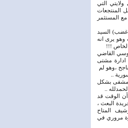
ولايتي التي
ل المنتجعات
مع المستثمر
 غضب) السيد
وهو يرى انه
لخاص !!!
نوسي القاضي
 ادارة مشتى
جح ،وهو لم
رية ..
ولي المشفى بشكل
حمدلله ..
ت أن الوقت قد
يدة البعث ،
شيف المتاح
رة مروري في