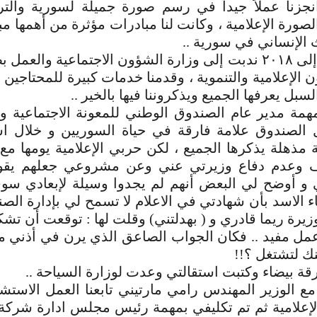
نجزنا عملاً جيداً في رسم صورة جميلة لسورية والتر
لصورة الإعلامية ، وكانت لنا مبادرات مؤثرة من أهمها مبا
ث الإنساني في سورية ..
ما بين ٢٠١٦ إلى ٢٠١٨ ندبت إلى وزارة الشؤون الاجتماعية وا
 الإعلامية والتنموية ، وقدمنا خدمات كبيرة للمحتاجين 
بل يعرفها الجميع ويذكروننا فيها بالخير ..
مهمة مدير عام الصندوق الوطني للمعونة الاجتماعية 
ل الصندوق علامة فارقة في حياة السوريين و خلال 
ة مذهلة يذكرها الجميع ، لكن حربي الإعلامية يومها 
 وعدم دفاع وزيرتي عني وعن مشروعي جعلهم يقو
 و أوضح لي البعض أنهم لم يجدوا وسيلة لإبعادي سوى
ء الاسد بأن شهادتي في الاعلام لا تسمح لي بإدارة الصن
زيرة ريما قادري و ( بهدلتني) وقلت لها : توقعت أن تش
مل مفيد .. فكان الجواب الصاعق الذي يرن في أذني ما
نك لتشتغل ؟!!
قة بيضاء وكتبت استقالتي وعدت لوزارة السياحة ..
ع الوزير المهندس رامي مارتيني تابعنا العمل الاستش
الإعلامية ثم تم تكليفي بمهمة رئيس مجلس ادارة شركة