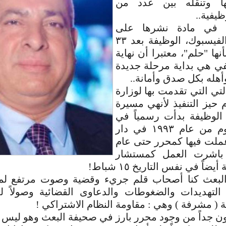
ا وتنقله بين عدد من
يفية..
 في مادة نشرها على
صفحته في الفيسبوك، الوظيفة بعد ٣٣
ها "حلم"، معتبرا أن نهاية
في هي بداية مرحلة جديدة
وأهله بكل صدق وأمانة..
تي التي تقدمت بها لوزارة
م حيز التنفيذ لأنهي مسيرة
 الوظيفة بدأت رسمياً في
مثل هذا اليوم من عام ١٩٩٣ في دار
عملت فيها كمحرر حتى عام
يث باشرت العمل كمستشار
ضاً في نفس التاريخ ١٥ شباط!
لبعث كنا أصحاب قلم جريء وقضية وصوت مرتفع لم
التهديدات والضغوطات والدعاوى القضائية وصولاً 
ة ( مشرفة ) وهي : مقاومة النظام الاشتراكي !
ون جداً من وجود محرر بارز في صحيفة البعث وهو ليس بعث