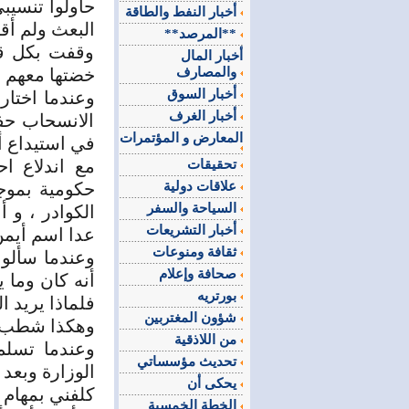
حاولوا تنسيب
أخبار النفط والطاقة
البعث ولم أقب
**المرصد**
وقفت بكل قو
أخبار المال
والمصارف
خضتها معهم 
أخبار السوق
وعندما اختار
أخبار الغرف
الانسحاب حف
المعارض و المؤتمرات
في استيداع أ
تحقيقات
علاقات دولية
حكومية بموج
السياحة والسفر
الكوادر ، و 
أخبار التشريعات
عدا اسم أيم
ثقافة ومنوعات
وعندما سألو
صحافة وإعلام
أنه كان وما ي
بورتريه
فلماذا يريد ا
شؤون المغتربين
وهكذا شطب ا
من اللاذقية
وعندما تسلم
تحديث مؤسساتي
الوزارة وبعد
يحكى أن
كلفني بمهام م
الخطة الخمسية