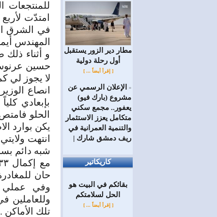
للمنتجعات ا
امتدّت لأربع
في الشرق ال
المهندس أيمن 
مطار دير الزور يستقبل
و أثناء ذلك
أول رحلة دولية
حسين عرنوس -
[ إقرأ أيضاً ... ]
لا يجوز لي 
الإعلان الرسمي عن
انصاع الوزير
=
مشروع (بارك فيو)
بإبعادي كلي
يعفور.. مجمع سكني
الحلو فامتص
متكامل يعزز الاستثمار
يكن بوارد ال
والتنمية العمرانية في
ريف دمشق شارك |
شبه دائم بسب
كاريكاتير
حان للمغادرة
بقائكم في البيت هو
وفي عملي ف
الحل لسلامتكم
وللعاملين في
[ إقرأ أيضاً ... ]
تلك الأماكن ..