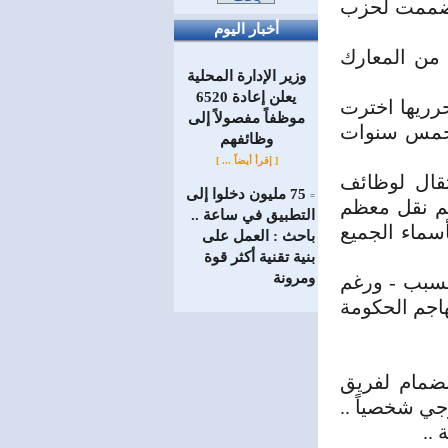
 انضممت لحزب
أخبار اليوم
من المعارك
وزير الإدارة المحلية
يعلن إعادة 6520
حرريها اخترت
موظفاً مفصولاً إلى
 خمس سنوات
‏وظائفهم
[ إقرأ أيضاً ... ]
 للانتقال لوظائف
75 مليون دخلوا إلى
=
تم نقل معظم
التطبيق في ساعة ..
أسماء الجميع
باحث : العمل على
بنية تقنية أكثر قوة
ومرونة
لسبب - ورغم
هاجم الحكومة
ضمام لفريق
جي شخصياً ..
 ..