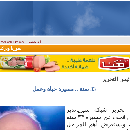
آخر تحديث
 7 Aug 2026 | 10:50:04)
ارتباك في الأسواق.. والمركزي يصدر تعميما جديدا بخصوص استبدال العملة
سوريا وتركيا توق
33 سنة .. مسيرة حياة وعمل
تحرير شبكة سيريانديز
الإعلامية أيمن قحف عن مسيرة ٣٣ سنة
، ويستعرض أهم المراحل