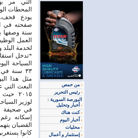
التي مر به
المحطات الوظ
يودع قحف،
سنة وصفها بأن
العمل الوظي
لخدمة البلد 
*تدخل استقال
السياحة اليو
٣٣ سنة في
من حمص
البعث التي 
رئيس التحرير
٢٠١٥ ح
البورصة السورية :
لوزير السياحة أي
أخبار وتحليل
في صحيفة ا
كنت هناك
إسكاته رغم 
أخبار اليوم
القضبان بتهم
محليات
كانوا يستغرب
إستثمار و أعمال