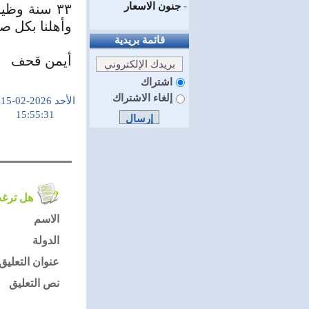
جنون الاسعار
٣٣ سنة وظي
=
وأهلنا بكل صد
قائمة بريدية
أيمن قحف
اشتراك
إلغاء الاشتراك
الأحد 2026-02-15
15:55:31
هل ترغب في التعليق على الموضوع ؟
الاسم
الدولة
عنوان التعليق
نص التعليق