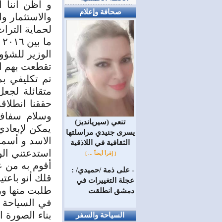
و أظن أننا أ
صحافة وإعلام
والاستثمار وا
لحماية الترا
الوزير للشؤون
تقطعت بهم الس
تم تكليفي ب
متقائلة لجع
حققنا انطلاق
وسلام سفاف
(سيريانديز) تنعي
يمكن لإبعادي
يسرى جنيدي مراسلتها
الاسد و أسما
الثقافية في اللاذقية
استدعتني الو
[ إقرأ أيضاً ... ]
أقوم به من ع
على ذمة /حميدي/ :
=
قلك أنو باعتي
عجلة التغييرات في
طلبت منها ور
دمشق انطلقت
في السياحة م
بناء الصورة 
السياحة والسفر