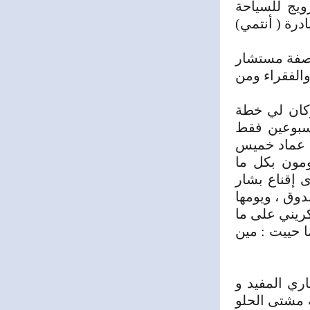
ويج للسياحة
درة ( أنتمي)
لعمل بصفة مستشار
والفقراء ومن
وكان لي خطة
اسبوعين فقط
مع عماد خميس
مون بكل ما
 إقناع بشار
دوق ، ويومها
كريني على ما
 حييت : مين
اري المفيد و
 مشتى الحلو