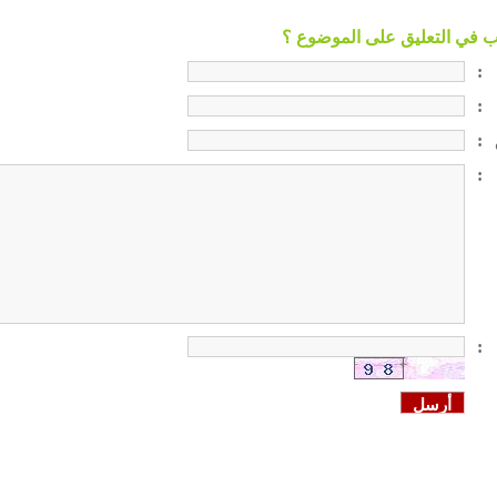
:
:
:
:
: