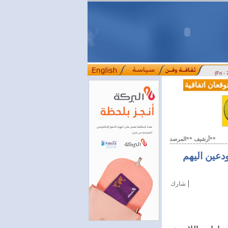
(Fri -
قعان اتفاقية تعاون في مجالي التعليم العالي والبحث العلمي
بمرسوم رئا
::::
أرشيف **المرصد**
ودعين اليهم
|
شارك