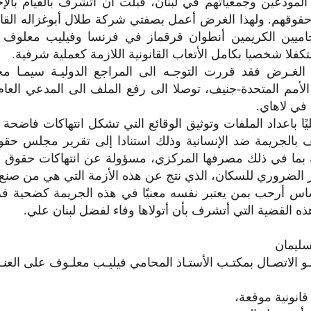
 المودعين وجمعياتهم في لبنان، قبلت أن أتشرف بالقيام بالإج
قوقهم. ولهذا الغرض أعمل بصفتي شركة طلال أبوغزاله القان
حاميين الكريمين أنطوان قرقماز في فرنسا وفيليب معلوف في
متكفلا شخصيا بكامل الأتعاب القانونية اللازمة كعملية شرفية.
 الغـرض فقد قررت التوجـه الى المراجع الدوليـة سيمـا م
 الأمم المتحدة-جنيف، توصلا الى رفع الملف الى المدعي العا
ة في لاهاي.
يًا باعداد الملفات وتوثيق الوقائع التي تشكل انتهاكات فاضحة
 بالجريمة ضد الإنسانية وذلك استنادا إلى تقرير مجلس حقو
نية بما في ذلك مصرفها المركزي، مسؤولة عن انتهاكات حقوق ا
ر الضروري للسكان، الذي نتج عن هذه الأزمة التي هي من صنع 
اس أرحب بمن يعتبر نفسه معنيًا في هذه الجريمة كضحية فرد
ذه القضية التي أتشرف بأن أتولاها وفاء لفضل لبنان علي.
سليمان
ـو الاتصـال بمكتـب الأستـاذ المحامي فيليـب معلـوف على العنــو