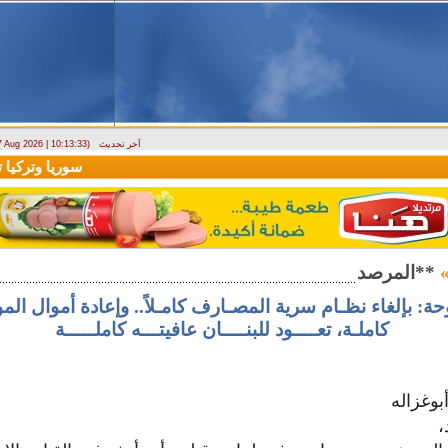
آخر تحديث
 7 Aug 2026 | 10:13:33)
ارتباك في الأسواق.. والمركزي يصدر تعميما جديدا بخصوص استبدال العملة
سوريا وتركيا تو
ة: بإلغاء نظـام سرية المصـارف كامـلاً.. وإعادة أموال الم
كاملـة، تعــــود للبنــــان عافيتـــه كاملـــــة
بوغزاله
،