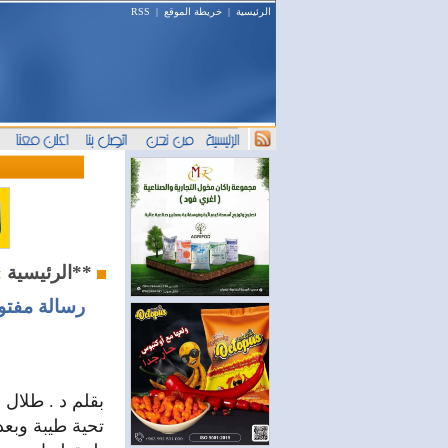
الرئيسية
|
خريطة الموقع
|
RSS
**المرصد**
الرئيسية
»
رسالة مفتوح
بقلم د . طلال أ
تحية طيبة وبعد