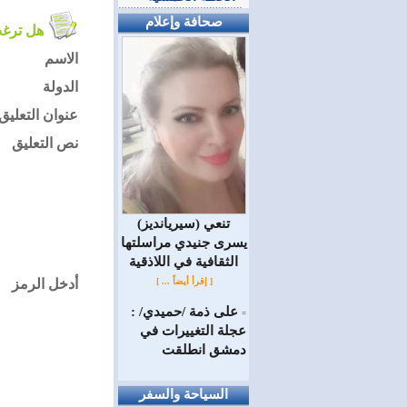
صحافة وإعلام
هل ترغب في التعليق على الموضوع ؟
الاسم
الدولة
عنوان التعليق
نص التعليق
(سيريانديز) تنعي
يسرى جنيدي مراسلتها
الثقافية في اللاذقية
[ إقرأ أيضاً ... ]
أدخل الرمز
على ذمة /حميدي/ :
=
عجلة التغييرات في
دمشق انطلقت
السياحة والسفر