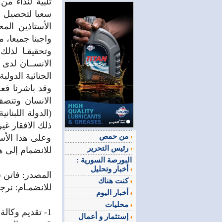
تلبية لنداء من
سعيا لتحصيل ح
الأستاذين الم
واجبنا جميعا، 
وتحقيقـا لذلك
الانســان لدى
الجنائية الدولي
وقد باشرنا فعل
الانسان وتتصف
(الدولة اللبنا
ذلك الافقار غي
من حمص
وعلى هذا الأس
رئيس التحرير
للانضمام إلى ه
البورصة السورية :
أخبار وتحليل
المصدر: فاتن 
كنت هناك
للانضمـام: نرج
أخبار اليوم
محليات
1- تقديم وكالة قانونية موقعة،
إستثمار و أعمال