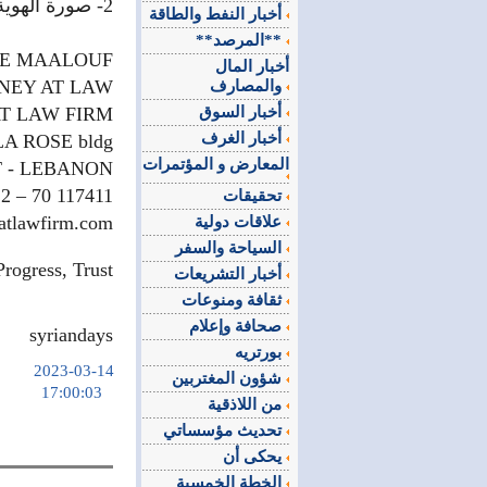
2- صورة الهوية أو جــواز السفــر..
أخبار النفط والطاقة
**المرصد**
PE MAALOUF
أخبار المال
NEY AT LAW
والمصارف
أخبار السوق
T LAW FIRM
أخبار الغرف
A ROSE bldg.
المعارض و المؤتمرات
T - LEBANON
2 – 70 117411
تحقيقات
atlawfirm.com
علاقات دولية
السياحة والسفر
rogress, Trust
أخبار التشريعات
ثقافة ومنوعات
صحافة وإعلام
syriandays
بورتريه
2023-03-14
شؤون المغتربين
17:00:03
من اللاذقية
تحديث مؤسساتي
يحكى أن
الخطة الخمسية