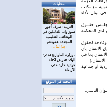
راءات اللازمة
محليات
ونية مع مكتب
 لبنان لأداء
جلــس حقــوق
التربية: صرف أجور
م لدى المحكمة
تموز وآب للعاملين في
الوظائف ‏التعليمية
المجددة عقودهم ‏
 وفادحة لحقوق
[ إقرأ أيضاً ... ]
ق الانسان بأن
لانسان بما في
وزارة الطوارئ تحذر:
=
البلاد تتعرض لكتلة
الانسان.)
هوائية حارة حتى
ية او جماعية
الأربعاء
البحث في الموقع
ان التالــي: