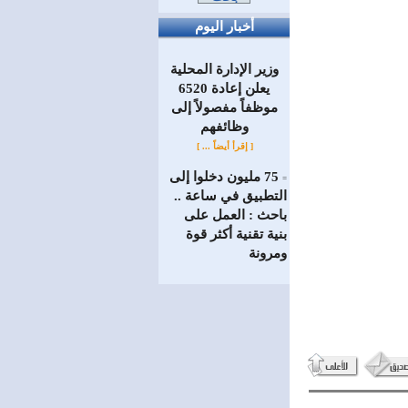
أخبار اليوم
وزير الإدارة المحلية
يعلن إعادة 6520
موظفاً مفصولاً إلى
‏وظائفهم
[ إقرأ أيضاً ... ]
75 مليون دخلوا إلى
=
التطبيق في ساعة ..
باحث : العمل على
بنية تقنية أكثر قوة
ومرونة