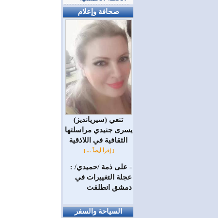
صحافة وإعلام
(سيريانديز) تنعي
يسرى جنيدي مراسلتها
الثقافية في اللاذقية
[ إقرأ أيضاً ... ]
على ذمة /حميدي/ :
=
عجلة التغييرات في
دمشق انطلقت
السياحة والسفر