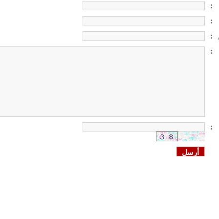
:
:
:
:
: