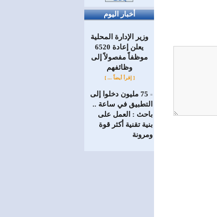
أخبار اليوم
وزير الإدارة المحلية
يعلن إعادة 6520
موظفاً مفصولاً إلى
‏وظائفهم
[ إقرأ أيضاً ... ]
75 مليون دخلوا إلى
=
التطبيق في ساعة ..
باحث : العمل على
بنية تقنية أكثر قوة
ومرونة