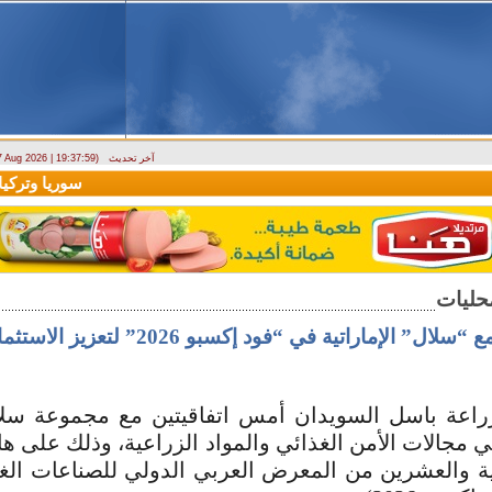
آخر تحديث
 7 Aug 2026 | 19:37:59)
ارتباك في الأسواق.. والمركزي يصدر تعميما جديدا بخصوص استبدال العملة
سوريا وتركيا تو
ال” الإماراتية في “فود إكسبو 2026” لتعزيز الاستثمار الزراعي
زراعة باسل السويدان أمس اتفاقيتين مع مجموعة سلال 
مجالات الأمن الغذائي والمواد الزراعية، وذلك على ه
ية والعشرين من المعرض العربي الدولي للصناعات الغذا