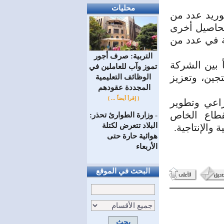
محليات
وريد عدد من
محاصيل أخرى
عة في عدد من
التربية: صرف أجور
ً بين الشركة
تموز وآب للعاملين في
تجين، وتعزيز
الوظائف ‏التعليمية
المجددة عقودهم ‏
[ إقرأ أيضاً ... ]
راعي وتطوير
قطاع الخاص
وزارة الطوارئ تحذر:
=
البلاد تتعرض لكتلة
والإنتاجية.
هوائية حارة حتى
الأربعاء
البحث في الموقع