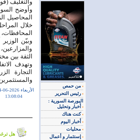
والتغليف (فود إك
وأوضح السويد
المحاصيل ال
خلال المراحل
المحافظات، ب
وبيّن الوزير
والمزارعين، 
الثقة بين مخ
وتهدف الاتفا
التجارة الز
والمستثمرين، 
من حمص
الأربعاء 2026-06-24
رئيس التحرير
13:08:04
البورصة السورية :
أخبار وتحليل
كنت هناك
أخبار اليوم
محليات
هل ترغب في التعليق على الموضوع ؟
إستثمار و أعمال