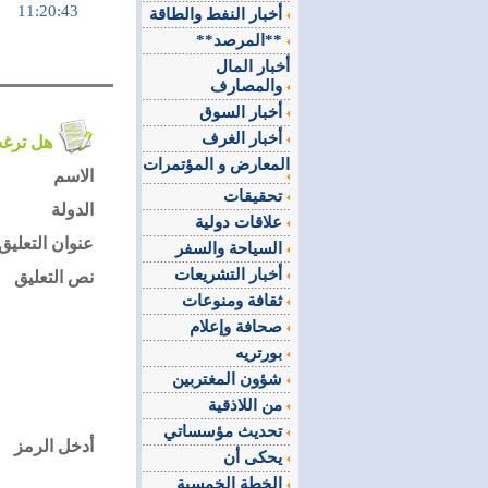
11:20:43
أخبار النفط والطاقة
**المرصد**
أخبار المال
والمصارف
أخبار السوق
أخبار الغرف
هل ترغب في التعليق على الموضوع ؟
المعارض و المؤتمرات
الاسم
تحقيقات
الدولة
علاقات دولية
عنوان التعليق
السياحة والسفر
أخبار التشريعات
نص التعليق
ثقافة ومنوعات
صحافة وإعلام
بورتريه
شؤون المغتربين
من اللاذقية
تحديث مؤسساتي
أدخل الرمز
يحكى أن
الخطة الخمسية