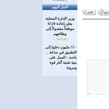
أخبار اليوم
وزير الإدارة المحلية
يعلن إعادة 6520
موظفاً مفصولاً إلى
‏وظائفهم
[ إقرأ أيضاً ... ]
75 مليون دخلوا إلى
=
التطبيق في ساعة ..
باحث : العمل على
بنية تقنية أكثر قوة
ومرونة