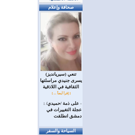
صحافة وإعلام
(سيريانديز) تنعي
يسرى جنيدي مراسلتها
الثقافية في اللاذقية
[ إقرأ أيضاً ... ]
على ذمة /حميدي/ :
=
عجلة التغييرات في
دمشق انطلقت
السياحة والسفر