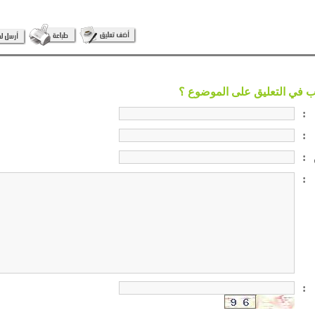
:
:
:
:
: