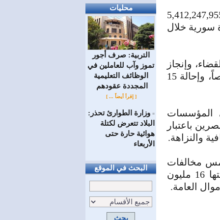
محليات
ت الهيئة وفق ما ذكرت في قناتها على التلغرام، من تحصيل 5,412,247,955
غت المبالغ المطالب بتحصيلها 4,552,931,608 ليرة سورية خلال
التربية: صرف أجور
هيئة إلى إحالة 32 قضية إلى القضاء، وإنجاز
تموز وآب للعاملين في
208 قضايا أخرى، فيما بلغ عدد الأشخاص المحالين للقضاء 220 شخصاً، وإحالة 15
الوظائف ‏التعليمية
المجددة عقودهم ‏
[ إقرأ أيضاً ... ]
ي المؤسسات
وزارة الطوارئ تحذر:
=
البلاد تتعرض لكتلة
صرين باعتبار
هوائية حارة حتى
ية والنزاهة.
الأربعاء
أمس مخالفات
البحث في الموقع
جمركية تتعلق بتوريد مادة الحديد زمن النظام البائد، تجاوزت قيمتها 16 مليون
وال العامة.