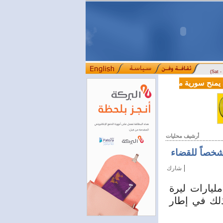
(Sat 
لية بقيمة 100 مليون دولار لدعم إصلاحات القطاع المالي
أرشيف محليات
|
شارك
الهيئة المركزية للرقابة والتفتيش عن تحصيل أكثر من 5 مليارات ليرة
، وذلك في إطار