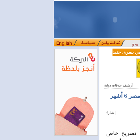
(Thu 
سعر الذهب ينخفض 100 ليرة في 
أرشيف علاقات دولية
تمديد فترة الإدخال المؤقت للسيارات التي تحمل "لوحات سورية" في مصر 6 أشهر
|
شارك
ي تصريح خاص