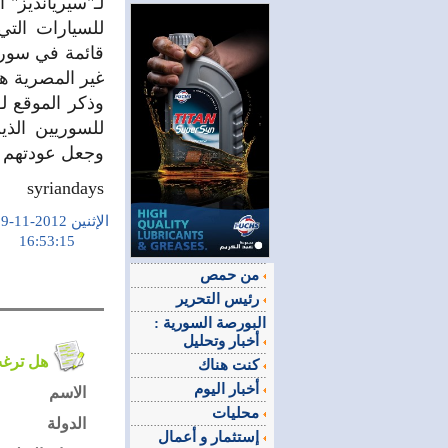
لـ"سيريانديز"
قائمة في سوري
غير المصرية هو لمد
وذكر الموقع ل
للسوريين الذي
وجعل عودتهم إل
syriandays
الإثنين 2012-11-19
16:53:15
من حمص
رئيس التحرير
البورصة السورية :
أخبار وتحليل
هل ترغب في التعليق على الموضوع ؟
كنت هناك
أخبار اليوم
الاسم
محليات
الدولة
إستثمار و أعمال