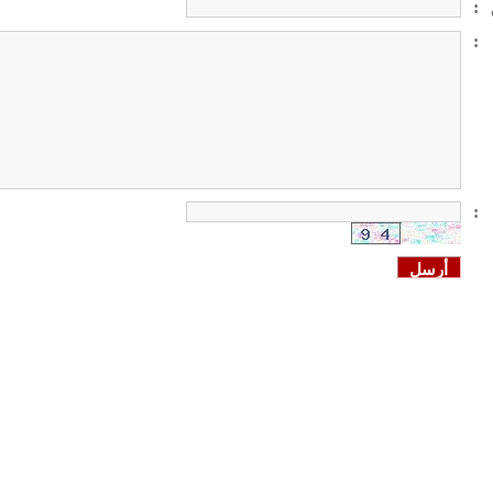
:
:
: