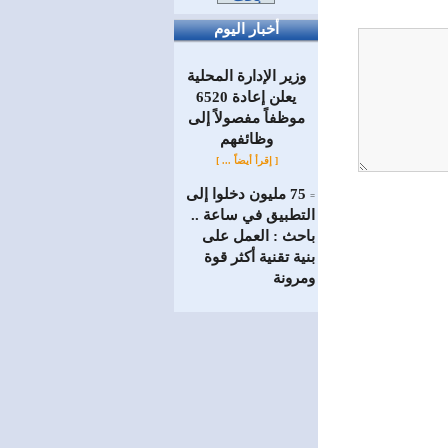
أخبار اليوم
وزير الإدارة المحلية
يعلن إعادة 6520
موظفاً مفصولاً إلى
‏وظائفهم
[ إقرأ أيضاً ... ]
75 مليون دخلوا إلى
=
التطبيق في ساعة ..
باحث : العمل على
بنية تقنية أكثر قوة
ومرونة