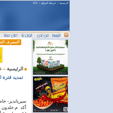
الرئيسية
|
خريطة الموقع
|
RSS
(سيريانديز) تنعي يسرى جنيدي مراسلتها الثقافية في اللاذقية
وصول أول رحلة لشركة LEAV Aviation من دوسلدورف إلى دمشق
المصرف التجاري
::::
علاقات دولية
الرئيسية
»
سيريانديز- خا
أكد م.خلدون