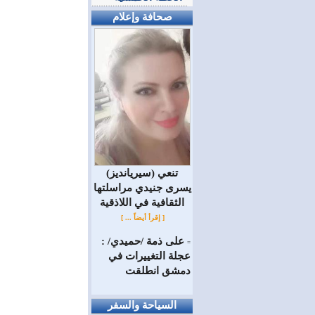
صحافة وإعلام
(سيريانديز) تنعي
يسرى جنيدي مراسلتها
الثقافية في اللاذقية
[ إقرأ أيضاً ... ]
على ذمة /حميدي/ :
=
عجلة التغييرات في
دمشق انطلقت
السياحة والسفر