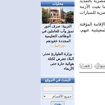
صرية بالتمديد
محليات
 لتجديد طالما بقيت الأزمة
صرية للسيارات
إقامة المؤقتة
التربية: صرف أجور
معيشية عنهم،
تموز وآب للعاملين في
الوظائف ‏التعليمية
المجددة عقودهم ‏
[ إقرأ أيضاً ... ]
وزارة الطوارئ تحذر:
=
البلاد تتعرض لكتلة
هوائية حارة حتى
الأربعاء
البحث في الموقع