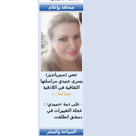
صحافة وإعلام
(سيريانديز) تنعي
يسرى جنيدي مراسلتها
الثقافية في اللاذقية
[ إقرأ أيضاً ... ]
على ذمة /حميدي/ :
=
عجلة التغييرات في
دمشق انطلقت
السياحة والسفر