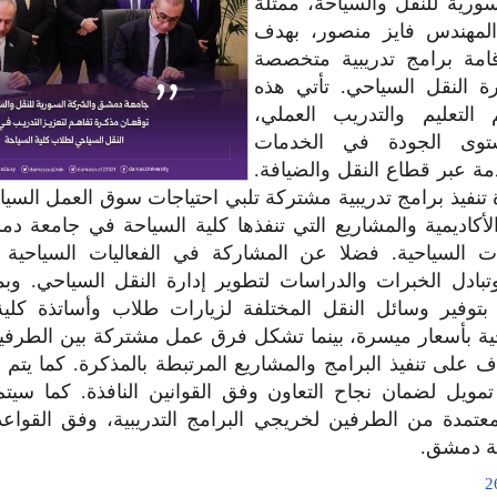
ورية للنقل والسياحة، ممثلة
 المهندس فايز منصور، بهدف
قامة برامج تدريبية متخصصة
ة النقل السياحي. تأتي هذه
 التعليم والتدريب العملي،
مستوى الجودة في الخدمات
مة عبر قطاع النقل والضيافة.
تنفيذ برامج تدريبية مشتركة تلبي احتياجات سوق العمل السي
 الأكاديمية والمشاريع التي تنفذها كلية السياحة في جامعة
ات السياحية. فضلا عن المشاركة في الفعاليات السياحية
تبادل الخبرات والدراسات لتطوير إدارة النقل السياحي. وب
بتوفير وسائل النقل المختلفة لزيارات طلاب وأساتذة كلية
حية بأسعار ميسرة، بينما تشكل فرق عمل مشتركة بين الطر
 على تنفيذ البرامج والمشاريع المرتبطة بالمذكرة. كما يتم 
تمويل لضمان نجاح التعاون وفق القوانين النافذة. كما سيت
تمدة من الطرفين لخريجي البرامج التدريبية، وفق القواعد
ة دمشق.