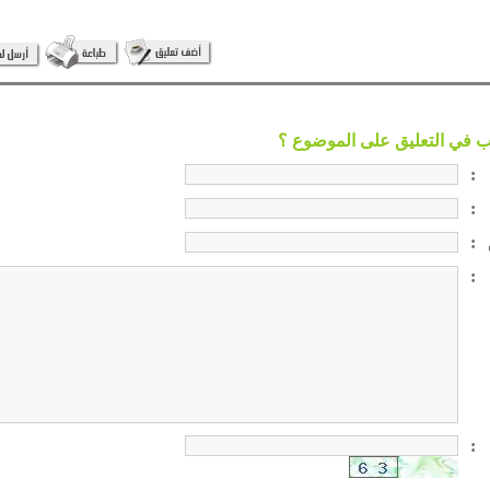
:
:
:
:
: