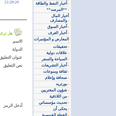
22:28:20
أخبار النفط والطاقة
**المرصد**
أخبار المال
والمصارف
أخبار السوق
أخبار الغرف
هل ترغب في التعليق على الموضوع ؟
المعارض و المؤتمرات
الاسم
تحقيقات
الدولة
علاقات دولية
عنوان التعليق
السياحة والسفر
أخبار التشريعات
نص التعليق
ثقافة ومنوعات
صحافة وإعلام
بورتريه
شؤون المغتربين
من اللاذقية
تحديث مؤسساتي
أدخل الرمز
يحكى أن
الخطة الخمسية