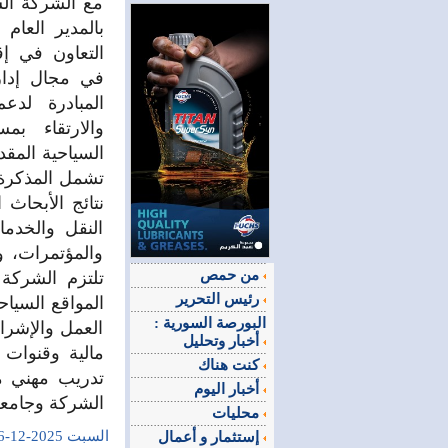
مع الشركة الس
بالمدير العام
التعاون في إ
في مجال إدار
المبادرة لدعم
والارتقاء ب
السياحية المقد
تشمل المذكرة 
نتائج الأبحاث
النقل والخدم
والمؤتمرات، و
من حمص
تلتزم الشركة 
رئيس التحرير
المواقع السيا
البورصة السورية :
العمل والإشراف
أخبار وتحليل
مالية وقنوات 
كنت هناك
تدريب مهني مع
أخبار اليوم
الشركة وجامع
محليات
السبت 2025-12-26
إستثمار و أعمال