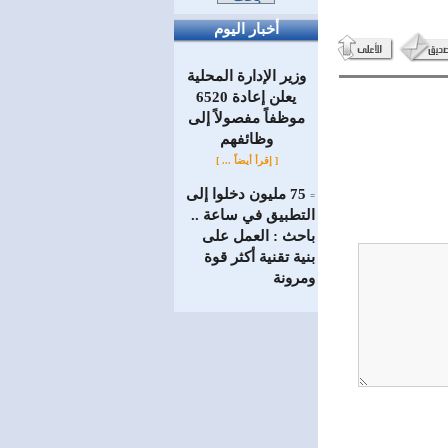
أخبار اليوم
وزير الإدارة المحلية
يعلن إعادة 6520
موظفاً مفصولاً إلى
‏وظائفهم
[ إقرأ أيضاً ... ]
75 مليون دخلوا إلى
=
التطبيق في ساعة ..
باحث : العمل على
بنية تقنية أكثر قوة
ومرونة