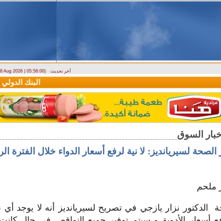
آخر تحديث
- 8 Aug 2026 | 05:58:00)
دراسة حول التضخم في سوريا بين 2010 و2025
البنك الدولي يمنح سورية منحة مال
 الصحة لسيريانديز: لا نية لرفع أسعار الدواء خلال الفترة الر
ر ملحم
 الدكتور نزار يازجي في تصريح لسيريانديز أنه لا يوجد أي ني
ع أسعار الأدوية و سيتم توفير جميع النواقص في حال كانت