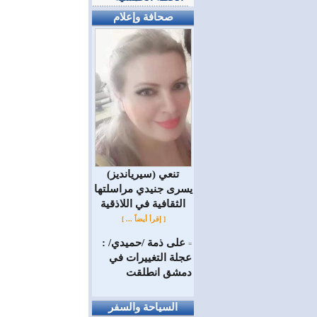
صحافة وإعلام
(سيريانديز) تنعي
يسرى جنيدي مراسلتها
الثقافية في اللاذقية
[ إقرأ أيضاً ... ]
على ذمة /حميدي/ :
=
عجلة التغييرات في
دمشق انطلقت
السياحة والسفر