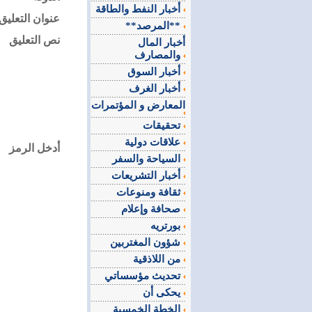
أخبار النفط والطاقة
عنوان التعليق
**المرصد**
نص التعليق
أخبار المال
والمصارف
أخبار السوق
أخبار الغرف
المعارض و المؤتمرات
تحقيقات
علاقات دولية
أدخل الرمز
السياحة والسفر
أخبار التشريعات
ثقافة ومنوعات
صحافة وإعلام
بورتريه
شؤون المغتربين
من اللاذقية
تحديث مؤسساتي
يحكى أن
الخطة الخمسية