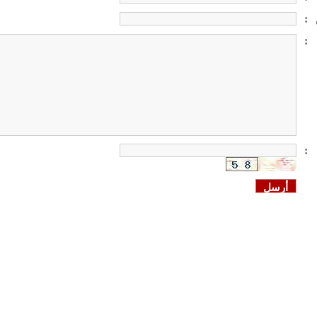
:
:
: