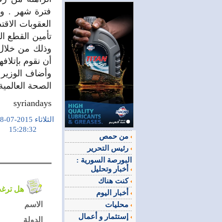
فترة شهر . و 
العقوبات الاق
تأمين القطع ال
وذلك من خلال 
أن نقوم بإتلاف
وأضاف الوزير ك
الصحة العالمية
syriandays
الثلاثاء 2015-07-28
15:28:32
من حمص
رئيس التحرير
البورصة السورية :
أخبار وتحليل
كنت هناك
هل ترغب في التعليق على الموضوع ؟
أخبار اليوم
الاسم
محليات
إستثمار و أعمال
الدولة