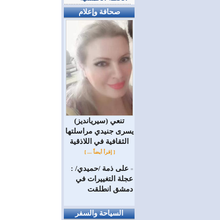
صحافة وإعلام
(سيريانديز) تنعي
يسرى جنيدي مراسلتها
الثقافية في اللاذقية
[ إقرأ أيضاً ... ]
على ذمة /حميدي/ :
=
عجلة التغييرات في
دمشق انطلقت
السياحة والسفر