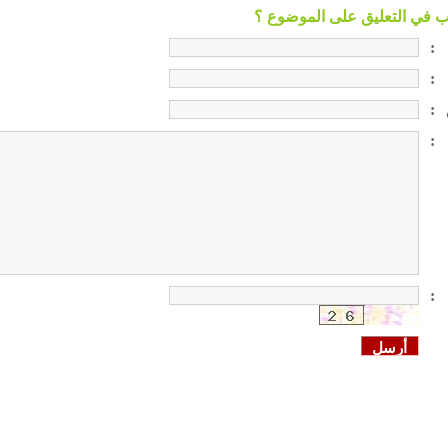
:
:
:
:
: