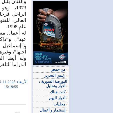
والفنان بلبل
1973، و
الراحل فرحا
العالي للف
عام 1998.
له أعمال مس
عيد”، و“ذاكر
و“إسماعيل 
أحبها”، وغيره
وله أيضا ا
الدراما التلفز
من حمص
رئيس التحرير
البورصة السورية :
الأربعاء 2025-11-26
أخبار وتحليل
15:19:55
كنت هناك
أخبار اليوم
محليات
إستثمار و أعمال