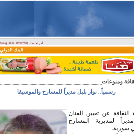
آخر تحديث
- 8 Aug 2026 | 06:02:55)
دراسة حول التضخم في سوريا بين 2010 و2025
البنك الدولي يمنح سورية منحة ما
رسمياً.. نوار بلبل مديراً للمسارح والموسيقا
الثقافة عن تعيين الفنان
ديراً لمديرية المسارح
ي سورية.