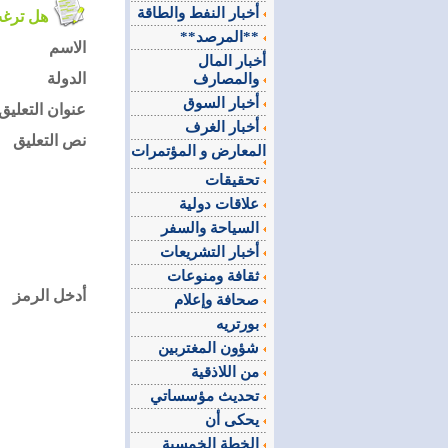
أخبار النفط والطاقة
هل ترغب في التعليق على الموضوع ؟
**المرصد**
الاسم
أخبار المال
الدولة
والمصارف
أخبار السوق
عنوان التعليق
أخبار الغرف
نص التعليق
المعارض و المؤتمرات
تحقيقات
علاقات دولية
السياحة والسفر
أخبار التشريعات
ثقافة ومنوعات
أدخل الرمز
صحافة وإعلام
بورتريه
شؤون المغتربين
من اللاذقية
تحديث مؤسساتي
يحكى أن
الخطة الخمسية