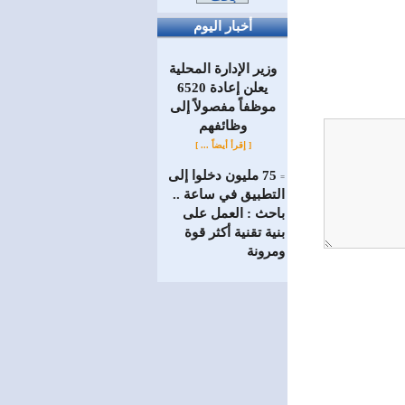
أخبار اليوم
وزير الإدارة المحلية
يعلن إعادة 6520
موظفاً مفصولاً إلى
‏وظائفهم
[ إقرأ أيضاً ... ]
75 مليون دخلوا إلى
=
التطبيق في ساعة ..
باحث : العمل على
بنية تقنية أكثر قوة
ومرونة