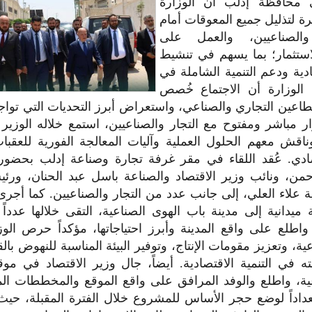
 محافظة إدلب أن الوزارة
رة لتذليل جميع المعوقات أمام
والصناعيين، والعمل على
استثمار؛ بما يسهم في تنشيط
دية ودعم التنمية الشاملة في
الوزارة أن الاجتماع خُصص
اعين التجاري والصناعي، واستعراض أبرز التحديات التي تواجه 
مباشر ومفتوح مع التجار والصناعيين، استمع خلاله الوزير 
ناقش معهم الحلول العملية وآليات المعالجة الفورية للعقب
صادي. عُقد اللقاء في مقر غرفة تجارة وصناعة إدلب بحضو
من، ونائب وزير الاقتصاد والصناعة باسل عبد الحنان، ورئ
ة علاء العلي، إلى جانب عدد من التجار والصناعيين. كما أجرى 
ميدانية إلى مدينة باب الهوى الصناعية، التقى خلالها عدداً
واطلع على واقع المدينة وأبرز احتياجاتها، مؤكداً حرص ال
ية، وتعزيز مقومات الإنتاج، وتوفير البيئة المناسبة للنهوض با
ه في التنمية الاقتصادية. أيضاً، جال وزير الاقتصاد في مو
عية، واطلع والوفد المرافق على واقع الموقع والمخططات الم
عداداً لوضع حجر الأساس للمشروع خلال الفترة المقبلة، حيث