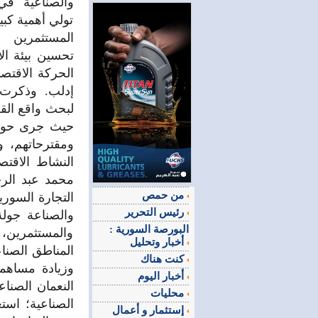
والصناعية في
تولي أهمية كبي
المستثمرين 
تحسين بيئة ال
الحركة الاقتصا
إدلب. وذكرت 
لبحث واقع القط
حيث جرى حوار 
ومقترحاتهم، و
النشاط الاقت
محمد عبد الرح
من حمص
التجارة السوري
رئيس التحرير
والصناعة جولة 
البورصة السورية :
والمستثمرين، 
أخبار وتحليل
المناطق الصناع
كنت هناك
وزيادة مساهمت
أخبار اليوم
النعمان الصنا
محليات
الصناعية؛ است
إستثمار و أعمال