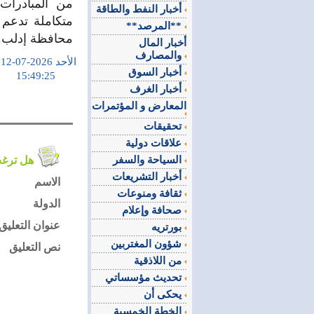
من المبادرات 
أخبار النفط والطاقة
متكاملة تدعم
**المرصد**
محافظة إدلب.
أخبار المال
والمصارف
الأحد 2026-07-12
أخبار السوق
15:49:25
أخبار الغرف
المعارض و المؤتمرات
تحقيقات
علاقات دولية
السياحة والسفر
هل ترغب في التعليق على الموضوع ؟
أخبار التشريعات
الاسم
ثقافة ومنوعات
الدولة
صحافة وإعلام
عنوان التعليق
بورتريه
شؤون المغتربين
نص التعليق
من اللاذقية
تحديث مؤسساتي
يحكى أن
الخطة الخمسية