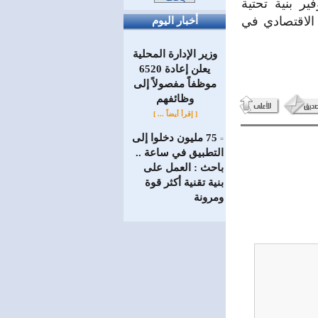
ير بنية تحتية
الاقتصادي في
أخبار اليوم
وزير الإدارة المحلية
يعلن إعادة 6520
موظفاً مفصولاً إلى
‏وظائفهم
[ إقرأ أيضاً ... ]
75 مليون دخلوا إلى
=
التطبيق في ساعة ..
باحث : العمل على
بنية تقنية أكثر قوة
ومرونة