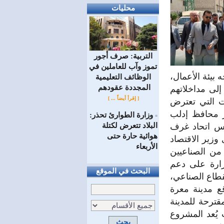
محليات
التربية: صرف أجور
تموز وآب للعاملين في
بيئة الأعمال،
الوظائف ‏التعليمية
المجددة عقودهم ‏
إلى مداخلاتهم
[ إقرأ أيضاً ... ]
ات التي تعترض
ر محافظ إدلب
وزارة الطوارئ تحذر:
=
البلاد تتعرض لكتلة
يس اتحاد غرف
هوائية حارة حتى
وزير الاقتصاد
الأربعاء
 من الصناعيين
وزارة على دعم
البحث في الموقع
لقطاع الصناعي،
قع مدينة معرة
قترحة للمدينة
 يُعد المشروع