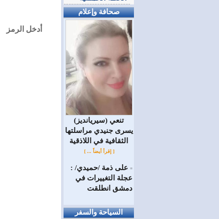
صحافة وإعلام
أدخل الرمز
(سيريانديز) تنعي
يسرى جنيدي مراسلتها
الثقافية في اللاذقية
[ إقرأ أيضاً ... ]
على ذمة /حميدي/ :
=
عجلة التغييرات في
دمشق انطلقت
السياحة والسفر