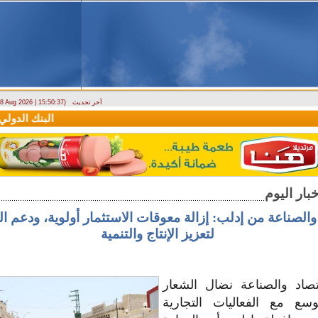
آخر تحديث
- 8 Aug 2026 | 15:50:37)
دراسة حول التضخم في سوريا بين 2010 و2025
البنك الدولي يمنح سورية منحة م
 والصناعة من إدلب: إزالة معوقات الاستثمار أولوية، ودعم ا
لتعزيز الإنتاج والتنمية
تصاد والصناعة نضال الشعار
وسع مع الفعاليات التجارية