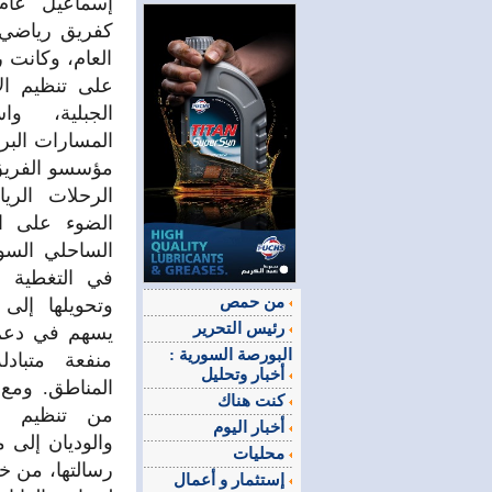
كفريق رياضي 
العام، وكانت 
على تنظيم ال
الجبلية، وا
المسارات البرما
مؤسسو الفريق
الرحلات الري
الضوء على ال
الساحلي السور
في التغطية ال
من حمص
وتحويلها إلى 
رئيس التحرير
يسهم في دعم 
البورصة السورية :
منفعة متبادل
أخبار وتحليل
المناطق. ومع
كنت هناك
من تنظيم ر
أخبار اليوم
والوديان إلى م
محليات
رسالتها، من خ
إستثمار و أعمال