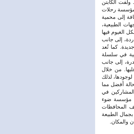
 ولفت الكابتن
المؤسسة رحلات
افة إلى محمية
هات الطبيعية،
ل الغيوم فيها
اردة، إلى جانب
يدة. كما تُعد
يئية في سلسلة
درة، إلى جانب
ليها. من خلال
لوجودها، لذلك
الة أفضل مما
 المشاركين في
أن مؤسسة ضوء
لف المحافظات
 بجمال الطبيعة
ن والمكان.