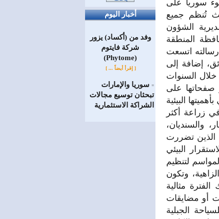
20، حصلت مؤسسة ضوء سوريا على
ث تُنظم جميع
أخبار اليوم
ديرية الشؤون
وفد من (أكساد) يزور
افظة المنطقة
شركة فايتوم
 رسالته اتسعت
(Phytome)
ق، إضافة إلى
[ إقرأ أيضاً ... ]
 خلال السنوات
سوريا والإمارات
 صفحاتها على
=
تبحثان توسيع مجالات
هميتها البيئية
الشراكة الاستثمارية
ي زراعة أكثر
ر، والسنديان،
ي الذين تضررت
ستقرار البيئي
لمواسم لتنظيم
لزاهية، وتكون
الفترة مثالية
ت أو مضايقات
ياحة الجبلية