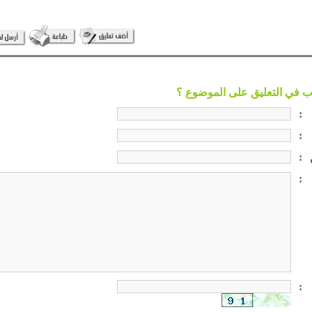
:
:
:
:
: