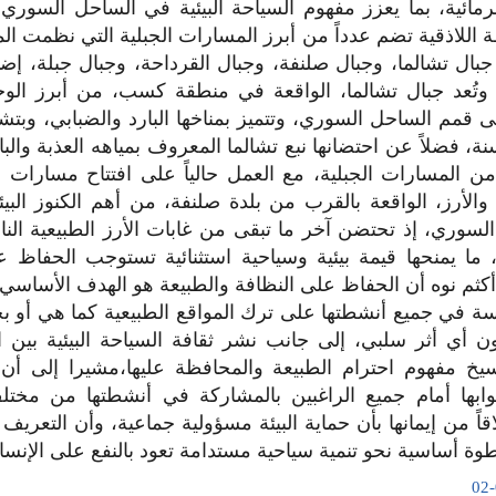
رمائية، بما يعزز مفهوم السياحة البيئية في الساحل السوري.
 اللاذقية تضم عدداً من أبرز المسارات الجبلية التي نظمت 
ا جبال تشالما، وجبال صلنفة، وجبال القرداحة، وجبال جبلة، إض
 وتُعد جبال تشالما، الواقعة في منطقة كسب، من أبرز الوج
 قمم الساحل السوري، وتتميز بمناخها البارد والضبابي، وبتشك
ة، فضلاً عن احتضانها نبع تشالما المعروف بمياهه العذبة والب
 المسارات الجبلية، مع العمل حالياً على افتتاح مسارات جد
الأرز، الواقعة بالقرب من بلدة صلنفة، من أهم الكنوز الب
لسوري، إذ تحتضن آخر ما تبقى من غابات الأرز الطبيعية النا
ما يمنحها قيمة بيئية وسياحية استثنائية تستوجب الحفاظ ع
أكثم نوه أن الحفاظ على النظافة والطبيعة هو الهدف الأساسي 
في جميع أنشطتها على ترك المواقع الطبيعية كما هي أو بح
ن أي أثر سلبي، إلى جانب نشر ثقافة السياحة البيئية بين
سيخ مفهوم احترام الطبيعة والمحافظة عليها،مشيرا إلى 
بوابها أمام جميع الراغبين بالمشاركة في أنشطتها من مخت
قاً من إيمانها بأن حماية البيئة مسؤولية جماعية، وأن التعريف
وة أساسية نحو تنمية سياحية مستدامة تعود بالنفع على الإنسا