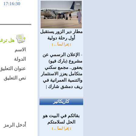
17:16:30
مطار دير الزور يستقبل
أول رحلة دولية
هل ترغب في التعليق على الموضوع ؟
[ إقرأ أيضاً ... ]
الاسم
الإعلان الرسمي عن
=
الدولة
مشروع (بارك فيو)
يعفور.. مجمع سكني
عنوان التعليق
متكامل يعزز الاستثمار
نص التعليق
والتنمية العمرانية في
ريف دمشق شارك |
كاريكاتير
بقائكم في البيت هو
الحل لسلامتكم
أدخل الرمز
[ إقرأ أيضاً ... ]