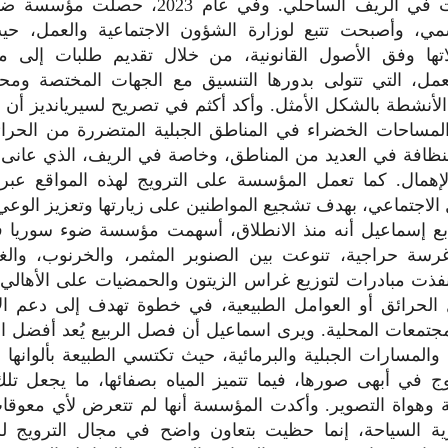
لحرائق الغابات في الريف الساحلي. وفي عام 23
مي، وأصبحت تتبع لوزارة الشؤون الاجتماعية والعمل، حي
لاتها وفق الأصول القانونية، من خلال تقديم طلبات إلى م
لعمل، التي تتولى بدورها التنسيق مع الجهات المختصة ومح
لأنشطة بالشكل الأمثل. وأكد أكثم في تصريح لسيريانديز أن
لمساحات الخضراء في المناطق الجبلية المتضررة من الحرائ
لنظافة في العديد من المناطق، وخاصة في الريف، الذي عانى
لإهمال. كما تعمل المؤسسة على الترويج لهذه المواقع عبر
الاجتماعي، بهدف تشجيع المواطنين على زيارتها وتعزيز الوعي بأ
ابع إسماعيل أنه منذ الانطلاق، أسهمت مؤسسة ضوء سوريا ف
لف غرسة حراجية، تنوعت بين الصنوبر المثمر، والخرنوب، والغا
نفذت مبادرات لتوزيع غراس الزيتون والحمضيات على الأهال
الحرائق أو العوامل الطبيعية، في خطوة تهدف إلى دعم الا
مجتمعات المحلية. ويرى اسماعيل أن فصل الربيع يُعد أفضل ا
والمسارات الجبلية والبرمائية، حيث تكتسي الطبيعة بألوانها ا
وج في أبهى صورها، فيما تتميز المياه بصفائها، ما يجعل تلك 
 وهواة التصوير. وأكدت المؤسسة أنها لم تتعرض لأي معوقا
ة السياحة، إنما حظيت بتعاون واضح في مجال الترويج للس