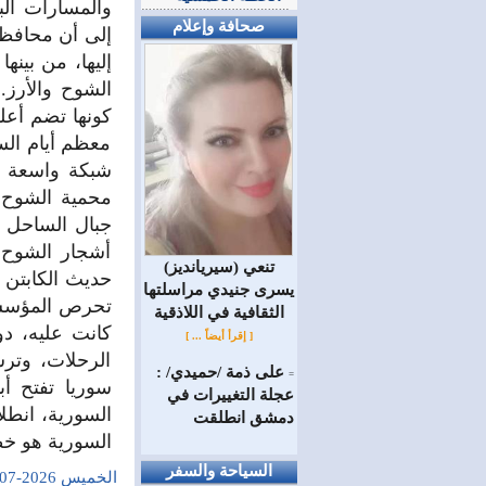
والمسارات الب
صحافة وإعلام
إلى أن محافظة
إليها، من بينه
الشوح والأرز.
كونها تضم أعلى
معظم أيام السن
شبكة واسعة من
محمية الشوح و
جبال الساحل ا
أشجار الشوح، 
(سيريانديز) تنعي
حديث الكابتن 
يسرى جنيدي مراسلتها
تحرص المؤسسة 
الثقافية في اللاذقية
كانت عليه، دو
[ إقرأ أيضاً ... ]
الرحلات، وتر
على ذمة /حميدي/ :
=
سوريا تفتح أ
عجلة التغييرات في
السورية، انطلا
دمشق انطلقت
السورية هو خط
السياحة والسفر
الخميس 2026-07-02