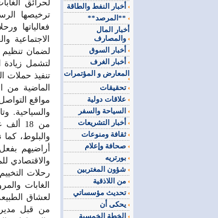
أخبار النفط والطاقة
ترخيصها الرس
**المرصد**
فعالياتها ورح
أخبار المال
الاجتماعية وا
والمصارف
أخبار السوق
لضمان تنظيم ا
أخبار الغرف
لتشمل زيادة ا
المعارض و المؤتمرات
تنفيذ حملات ا
الماضية من ا
تحقيقات
مواقع التواصل 
علاقات دولية
السياحة والسفر
والسياحية. وت
أخبار التشريعات
من 18 أ
ثقافة ومنوعات
والبلوط، كما 
صحافة وإعلام
أراضيهم بفعل 
بورتريه
والاقتصادي لل
شؤون المغتربين
رحلات التخييم 
من اللاذقية
الغابات والمر
تحديث مؤسساتي
لعشاق الطبيعة
يحكى أن
من قبل مديري
الخطة الخمسية