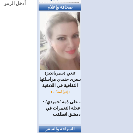
أدخل الرمز
صحافة وإعلام
(سيريانديز) تنعي
يسرى جنيدي مراسلتها
الثقافية في اللاذقية
[ إقرأ أيضاً ... ]
على ذمة /حميدي/ :
=
عجلة التغييرات في
دمشق انطلقت
السياحة والسفر