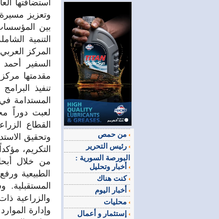
استضافتها العا
وتعزيز مسيرة ا
بين المؤسسات 
التنمية الشام
المركز العربي
السفير أحمد 
مقدمتها مركز 
تنفيذ البرامج 
المستدامة في ا
لعبت دوراً مح
القطاع الزراع
من حمص
وتحقيق الاستدا
رئيس التحرير
التكريم، مؤكدا
البورصة السورية :
من خلال أبحا
أخبار وتحليل
الطبيعية ورفع
كنت هناك
المستقبلية. 
أخبار اليوم
والزراعية ذات
محليات
وإدارة الموارد 
إستثمار و أعمال