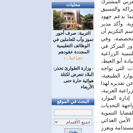
لعربي المشترك
محليات
شراكة والتنسيق
بما يدعم جهود
ة. وأكد مدير
سم التكريم أن
التربية: صرف أجور
لمتخصصة، وفي
تموز وآب للعاملين في
ور المركز في
الوظائف ‏التعليمية
المجددة عقودهم ‏
نمية الزراعية
[ إقرأ أيضاً ... ]
ادة أبو الغيط،
ات التي تواجه
وزارة الطوارئ تحذر:
=
البلاد تتعرض لكتلة
ارد الطبيعية،
هوائية حارة حتى
عن تقديره لهذا
الأربعاء
راعية العربية،
دارة الموارد
البحث في الموقع
اجهة التحديات
ايا التنموية
الأمن الغذائي
لمستدامة ويعزز