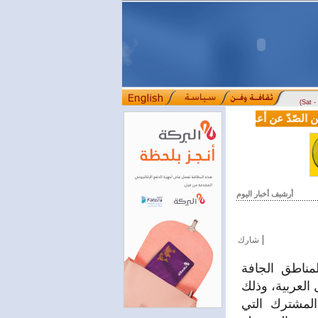
(Sat 
ّدّ عن أعماله.. القاصّ والرّوائي عبد الله النّفاخ يقدّم "تأملات في أد
أرشيف أخبار اليوم
|
شارك
مناطق الجافة
 العربية، وذلك
 العربي المشترك التي