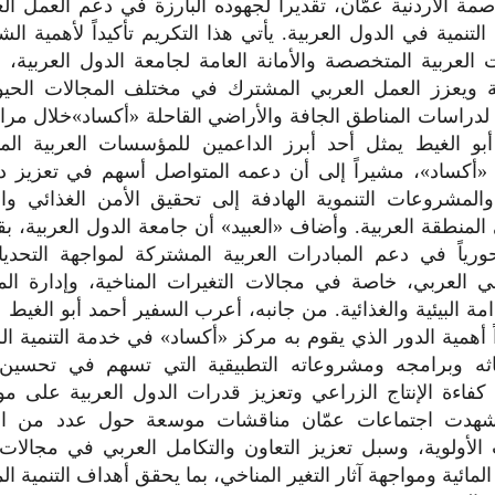
صمة الأردنية عمّان، تقديراً لجهوده البارزة في دعم العمل ا
لتنمية في الدول العربية. يأتي هذا التكريم تأكيداً لأهمية ال
العربية المتخصصة والأمانة العامة لجامعة الدول العربية، 
لة ويعزز العمل العربي المشترك في مختلف المجالات الحيوي
 لدراسات المناطق الجافة والأراضي القاحلة «أكساد»خلال مرا
أبو الغيط يمثل أحد أبرز الداعمين للمؤسسات العربية ا
«أكساد»، مشيراً إلى أن دعمه المتواصل أسهم في تعزيز د
والمشروعات التنموية الهادفة إلى تحقيق الأمن الغذائي والت
لمنطقة العربية. وأضاف «العبيد» أن جامعة الدول العربية، بقي
ورياً في دعم المبادرات العربية المشتركة لمواجهة التحدي
ي العربي، خاصة في مجالات التغيرات المناخية، وإدارة المو
مة البيئية والغذائية. من جانبه، أعرب السفير أحمد أبو الغيط 
ً أهمية الدور الذي يقوم به مركز «أكساد» في خدمة التنمية الز
ثه وبرامجه ومشروعاته التطبيقية التي تسهم في تحسين إ
 كفاءة الإنتاج الزراعي وتعزيز قدرات الدول العربية على مو
وشهدت اجتماعات عمّان مناقشات موسعة حول عدد من القض
 الأولوية، وسبل تعزيز التعاون والتكامل العربي في مجالات 
المائية ومواجهة آثار التغير المناخي، بما يحقق أهداف التنمية ا