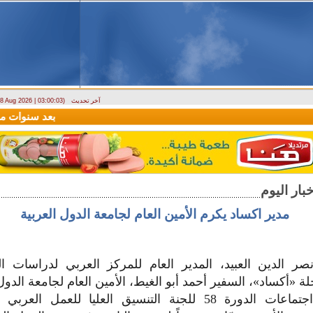
آخر تحديث
- 8 Aug 2026 | 03:00:03)
ارتباك في الأسواق.. والمركزي يصدر تعميما جديدا بخصوص استبدال العملة
بعد سنوات من الص
مدير اكساد يكرم الأمين العام لجامعة الدول العربية
صر الدين العبيد، المدير العام للمركز العربي لدراسات ال
لة «أكساد»، السفير أحمد أبو الغيط، الأمين العام لجامعة الدول
على هامش اجتماعات الدورة 58 للجنة التنسيق العليا للعمل