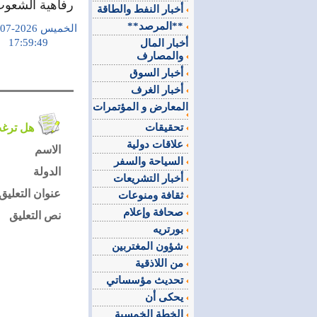
رفاهية الشعوب 
أخبار النفط والطاقة
**المرصد**
الخميس 2026-07-02
17:59:49
أخبار المال
والمصارف
أخبار السوق
أخبار الغرف
المعارض و المؤتمرات
تحقيقات
هل ترغب في التعليق على الموضوع ؟
علاقات دولية
الاسم
السياحة والسفر
الدولة
أخبار التشريعات
عنوان التعليق
ثقافة ومنوعات
صحافة وإعلام
نص التعليق
بورتريه
شؤون المغتربين
من اللاذقية
تحديث مؤسساتي
يحكى أن
الخطة الخمسية