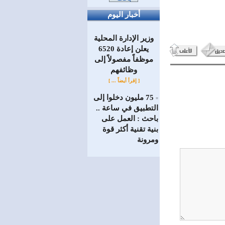
أخبار اليوم
وزير الإدارة المحلية
يعلن إعادة 6520
موظفاً مفصولاً إلى
‏وظائفهم
[ إقرأ أيضاً ... ]
75 مليون دخلوا إلى
=
التطبيق في ساعة ..
باحث : العمل على
بنية تقنية أكثر قوة
ومرونة