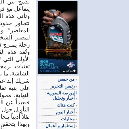
يدمج بين ال
يتفاعل مع قر
تتجاوز حدود
المعاصر". وب
لمصير الشخص
رحلة يمتزج ف
وتُعد هذه ال
الأولى التي 
الشاشة، ما ي
من حمص
شريك إبداعي،
رئيس التحرير
البورصة السورية :
النهاية، محول
أخبار وتحليل
فبعيداً عن ا
كنت هناك
التأويل حول ك
أخبار اليوم
ثقلاً أدبياً ي
محليات
وبهذا يتحقق
إستثمار و أعمال