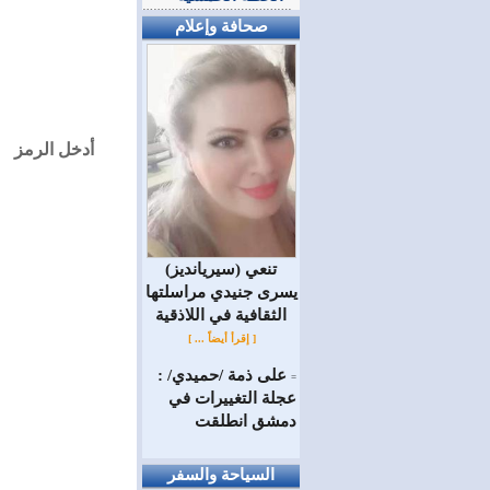
صحافة وإعلام
أدخل الرمز
(سيريانديز) تنعي
يسرى جنيدي مراسلتها
الثقافية في اللاذقية
[ إقرأ أيضاً ... ]
على ذمة /حميدي/ :
=
عجلة التغييرات في
دمشق انطلقت
السياحة والسفر