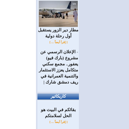
مطار دير الزور يستقبل
أول رحلة دولية
[ إقرأ أيضاً ... ]
الإعلان الرسمي عن
=
مشروع (بارك فيو)
يعفور.. مجمع سكني
متكامل يعزز الاستثمار
والتنمية العمرانية في
ريف دمشق شارك |
كاريكاتير
بقائكم في البيت هو
الحل لسلامتكم
[ إقرأ أيضاً ... ]