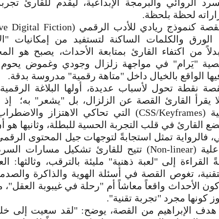
سرد الروائي والبرمجة الإبداعية، ليقدم للقارئ تجر
اراته لحظة بلحظة.
 الورق والكلمات الساكنة لتستفيد من إمكانيات "ا
دلاً من اكتفاء القارئ بمتابعة الأحداث، يصبح هو ال
ية "يَرام" في مواجهة زلزال وجودي وغموض يحوم 
يها الواقع بالخيال داخل "متاهة رقمية" مدروسة بدقة.
قصة نقطة تحول لأسباب عديدة، أولها البلاغة الرقمية
لا يقرأ القارئ القصة عن الزلزال، بل "يشعر" به؛ إذ
تقنيات برمجية (CSS/Keyframes) التي تحاكي الاهتزاز و
ضع القارئ في قلب التجربة الحسية للبطلة، وثانيها هو أ
 فالرواية تمثل استجابةً لتوجهات جيل المحتوى الرقمي،
على بنية تفاعلية (Non-linear) تتيح للقارئ تشكيل مسارات
ةً القراءة إلى "لعبة ذهنية" مليئة بالترقب، وثالثها: ا
لتقنية، تغوص القصة في أسئلة الهوية والذاكرة والصدمة
ون الأحداث واقعاً معاشاً أم "رحلة في غيبوبة العقل"، م
تجاوز كونها مجرد "تجربة تقنية".
 هدف الإبراهيم من القصة، يوضح: "لقد سعيت إلى خل