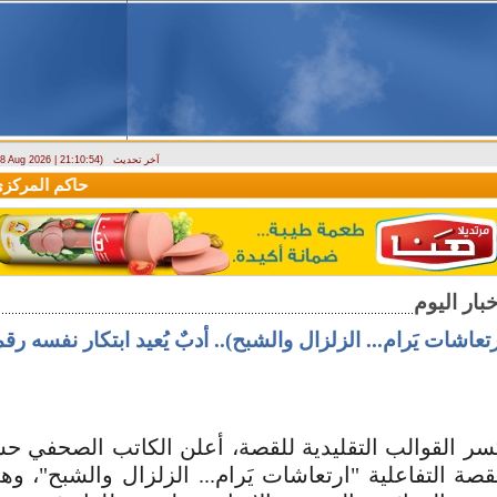
آخر تحديث
- 8 Aug 2026 | 21:10:54)
وزارة الطوارئ تحذر: البلاد تتعرض لكتلة هوائية حارة حتى الأربعاء
حاكم المركزي: م
رتعاشات يَرام... الزلزال والشبح).. أدبٌ يُعيد ابتكار نفسه رقمي
 القوالب التقليدية للقصة، أعلن الكاتب الصحفي حسي
صة التفاعلية "ارتعاشات يَرام... الزلزال والشبح"، 