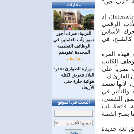
بة "أدب حي"
محليات
وتأتي هذه القصة كنموذج ريادي للأدب الرقمي (Interactive Digital Fiction)، إذ
لأدب الرقمي
محرك الأساس
التربية: صرف أجور
كالشبح، في
تموز وآب للعاملين في
الوظائف ‏التعليمية
المجددة عقودهم ‏
، فهذه المرة
[ إقرأ أيضاً ... ]
 وظف الكاتب
الاضطراب بصرياً على
وزارة الطوارئ تحذر:
=
البلاد تتعرض لكتلة
ن القارئ ك
هوائية حارة حتى
 لأنها تعتمد
الأربعاء
 السرد والتأثير في
لعمق النفسي،
البحث في الموقع
، فاتحةً باب
ا يمنح القصة
ق لغة جديدة