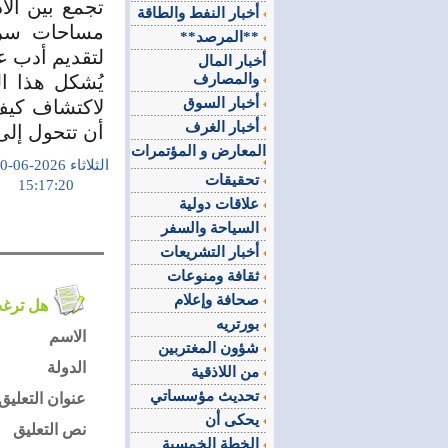
تجمع بين ال
أخبار النفط والطاقة
مساحات سردي
**المرصد**
لتقديم أدب ع
أخبار المال
والمصارف
يُشكل هذا ال
أخبار السوق
لاكتشاف كيف 
أخبار الغرف
أن تتحول إلى
المعارض و المؤتمرات
الثلاثاء 2026-06-20
تحقيقات
15:17:20
علاقات دولية
السياحة والسفر
أخبار التشريعات
ثقافة ومنوعات
صحافة وإعلام
هل ترغب في التعليق على الموضوع ؟
بورتريه
الاسم
شؤون المغتربين
الدولة
من اللاذقية
تحديث مؤسساتي
عنوان التعليق
يحكى أن
نص التعليق
الخطة الخمسية