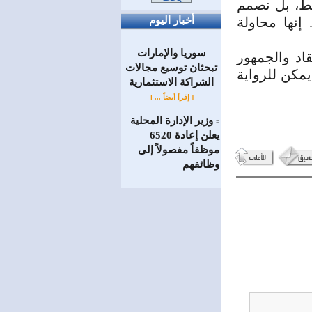
قط، بل نصمم
نها محاولة
أخبار اليوم
سوريا والإمارات
قاد والجمهور
تبحثان توسيع مجالات
يمكن للرواية
الشراكة الاستثمارية
[ إقرأ أيضاً ... ]
وزير الإدارة المحلية
=
يعلن إعادة 6520
موظفاً مفصولاً إلى
‏وظائفهم