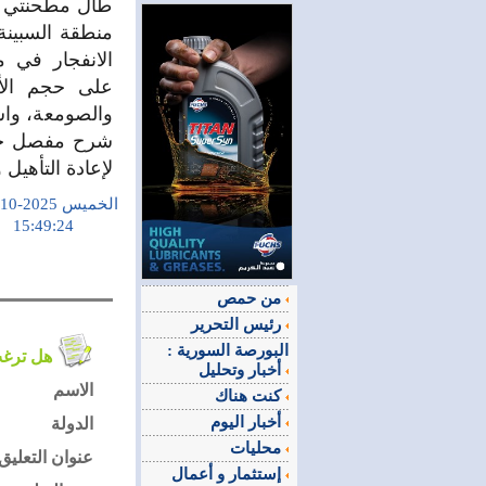
طال مطحنتي ا
منطقة السبينة.
الانفجار في من
على حجم الأ
والصومعة، واست
شرح مفصل حول 
لإعادة التأهيل
الخميس 2025-10-02
15:49:24
من حمص
رئيس التحرير
البورصة السورية :
هل ترغب في التعليق على الموضوع ؟
أخبار وتحليل
الاسم
كنت هناك
أخبار اليوم
الدولة
محليات
عنوان التعليق
إستثمار و أعمال