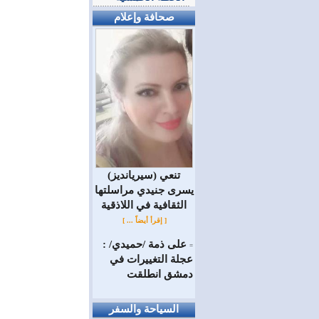
صحافة وإعلام
(سيريانديز) تنعي
يسرى جنيدي مراسلتها
الثقافية في اللاذقية
[ إقرأ أيضاً ... ]
على ذمة /حميدي/ :
=
عجلة التغييرات في
دمشق انطلقت
السياحة والسفر