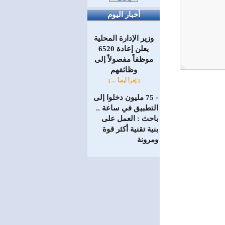
أخبار اليوم
وزير الإدارة المحلية
يعلن إعادة 6520
موظفاً مفصولاً إلى
‏وظائفهم
[ إقرأ أيضاً ... ]
75 مليون دخلوا إلى
=
التطبيق في ساعة ..
باحث : العمل على
بنية تقنية أكثر قوة
ومرونة